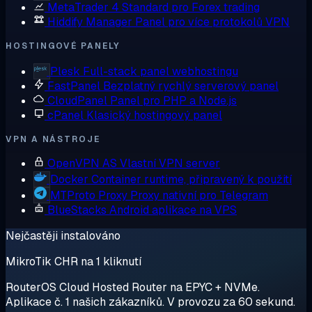
MetaTrader 4
Standard pro Forex trading
Hiddify Manager
Panel pro více protokolů VPN
HOSTINGOVÉ PANELY
Plesk
Full-stack panel webhostingu
FastPanel
Bezplatný rychlý serverový panel
CloudPanel
Panel pro PHP a Node.js
cPanel
Klasický hostingový panel
VPN A NÁSTROJE
OpenVPN AS
Vlastní VPN server
Docker
Container runtime, připravený k použití
MTProto Proxy
Proxy nativní pro Telegram
BlueStacks
Android aplikace na VPS
Nejčastěji instalováno
MikroTik CHR na 1 kliknutí
RouterOS Cloud Hosted Router na EPYC + NVMe.
Aplikace č. 1 našich zákazníků. V provozu za 60 sekund.