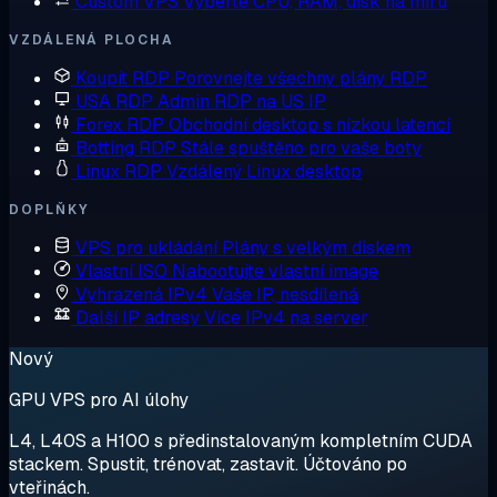
Custom VPS
Vyberte CPU, RAM, disk na míru
VZDÁLENÁ PLOCHA
Koupit RDP
Porovnejte všechny plány RDP
USA RDP
Admin RDP na US IP
Forex RDP
Obchodní desktop s nízkou latencí
Botting RDP
Stále spuštěno pro vaše boty
Linux RDP
Vzdálený Linux desktop
DOPLŇKY
VPS pro ukládání
Plány s velkým diskem
Vlastní ISO
Nabootujte vlastní image
Vyhrazená IPv4
Vaše IP, nesdílená
Další IP adresy
Více IPv4 na server
Nový
GPU VPS pro AI úlohy
L4, L40S a H100 s předinstalovaným kompletním CUDA
stackem. Spustit, trénovat, zastavit. Účtováno po
vteřinách.