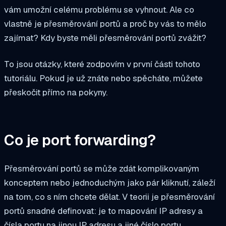
vám umožní celému problému se vyhnout.
Ale co
vlastně je přesměrování portů a proč by vás to mělo
zajímat? Kdy byste měli přesměrování portů zvážit?
To jsou otázky, které zodpovím v první části tohoto
tutoriálu. Pokud je už znáte nebo spěcháte, můžete
přeskočit přímo na pokyny.
Co je port forwarding?
Přesměrování portů se může zdát komplikovaným
konceptem nebo jednoduchým jako pár kliknutí, záleží
na tom, co s ním chcete dělat. V teorii je přesměrování
portů snadné definovat: je to mapování IP adresy a
čísla portu na jinou IP adresu a jiné číslo portu.