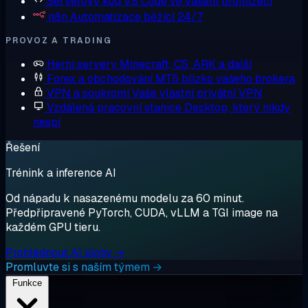
Serverový kód
VS Code ve vašem prohlížeči
n8n
Automatizace běžící 24/7
PROVOZ A TRADING
Herní servery
Minecraft, CS, ARK a další
Forex a obchodování
MT5 blízko vašeho brokera
VPN a soukromí
Vaše vlastní privátní VPN
Vzdálená pracovní stanice
Desktop, který nikdy
nespí
Řešení
Trénink a inference AI
Od nápadu k nasazenému modelu za 60 minut.
Předpřipravené PyTorch, CUDA, vLLM a TGI image na
každém GPU tieru.
Prohlédnout AI úlohy →
Promluvte si s naším týmem →
Funkce