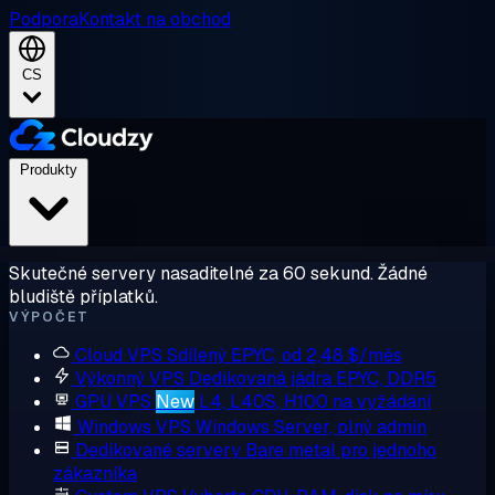
Podpora
Kontakt na obchod
CS
Produkty
Skutečné servery nasaditelné za 60 sekund. Žádné
bludiště příplatků.
VÝPOČET
Cloud VPS
Sdílený EPYC, od 2,48 $/měs
Výkonný VPS
Dedikovaná jádra EPYC, DDR5
GPU VPS
New
L4, L40S, H100 na vyžádání
Windows VPS
Windows Server, plný admin
Dedikované servery
Bare metal pro jednoho
zákazníka