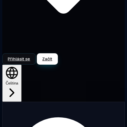
Přihlásit se
Začít
Čeština