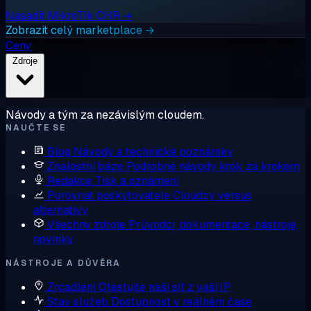
Nasadit MikroTik CHR →
Zobrazit celý marketplace →
Ceny
Zdroje
Návody a tým za nezávislým cloudem.
NAUČTE SE
Blog
Návody a technické poznámky
Znalostní báze
Podrobné návody krok za krokem
Redakce
Tisk a oznámení
Porovnat poskytovatele
Cloudzy versus
alternativy
Všechny zdroje
Průvodci, dokumentace, nástroje,
novinky
NÁSTROJE A DŮVĚRA
Zrcadlení
Otestujte naši síť z vaší IP
Stav služeb
Dostupnost v reálném čase