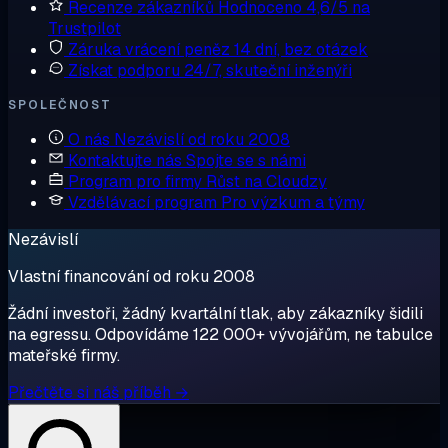
Recenze zákazníků
Hodnoceno 4,6/5 na
Trustpilot
Záruka vrácení peněz
14 dní, bez otázek
Získat podporu
24/7, skuteční inženýři
SPOLEČNOST
O nás
Nezávislí od roku 2008
Kontaktujte nás
Spojte se s námi
Program pro firmy
Růst na Cloudzy
Vzdělávací program
Pro výzkum a týmy
Nezávislí
Vlastní financování od roku 2008
Žádní investoři, žádný kvartální tlak, aby zákazníky šidili
na egressu. Odpovídáme 122 000+ vývojářům, ne tabulce
mateřské firmy.
Přečtěte si náš příběh →