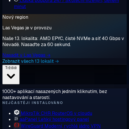
Lidská podpora 24/7
Skuteční inženýři, během
minut
Nový region
Las Vegas je v provozu
Naše 13. lokalita: AMD EPYC, čisté NVMe a síť 40 Gbps v
Nevadě. Nasaďte za 60 sekund.
Nasadit v Las Vegas →
Zobrazit všech 13 lokalit →
Tržiště
1000+ aplikací nasazených jedním kliknutím, bez
nastavování a starostí.
NEJČASTĚJI INSTALOVÁNO
MikroTik CHR
RouterOS v cloudu
aaPanel
Lehký hostingový panel
WireGuard
Moderní, rychlé jádro VPN