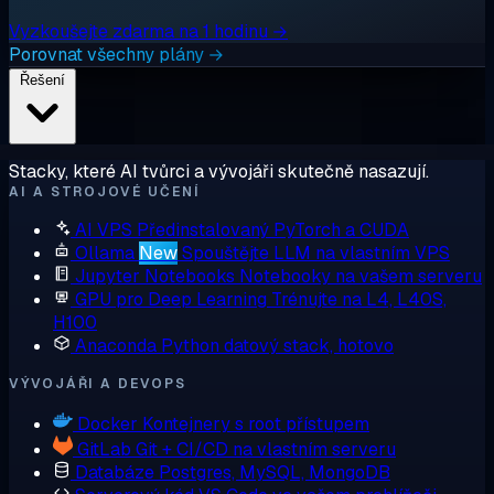
Vyzkoušejte zdarma na 1 hodinu →
Porovnat všechny plány →
Řešení
Stacky, které AI tvůrci a vývojáři skutečně nasazují.
AI A STROJOVÉ UČENÍ
AI VPS
Předinstalovaný PyTorch a CUDA
Ollama
New
Spouštějte LLM na vlastním VPS
Jupyter Notebooks
Notebooky na vašem serveru
GPU pro Deep Learning
Trénujte na L4, L40S,
H100
Anaconda
Python datový stack, hotovo
VÝVOJÁŘI A DEVOPS
Docker
Kontejnery s root přístupem
GitLab
Git + CI/CD na vlastním serveru
Databáze
Postgres, MySQL, MongoDB