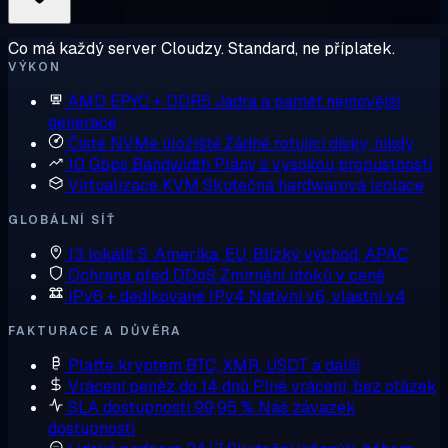
Co má každý server Cloudzy. Standard, ne příplatek.
VÝKON
AMD EPYC + DDR5
Jádra a paměť nejnovější
generace
Čisté NVMe úložiště
Žádné rotující disky, nikdy
10 Gbps Bandwidth
Plány s vysokou propustností
Virtualizace KVM
Skutečná hardwarová izolace
GLOBÁLNÍ SÍŤ
13 lokalit
S. Amerika, EU, Blízký východ, APAC
Ochrana před DDoS
Zmírnění útoků v ceně
IPv6 + dedikované IPv4
Nativní v6, vlastní v4
FAKTURACE A DŮVĚRA
Plaťte kryptem
BTC, XMR, USDT a další
Vrácení peněz do 14 dnů
Plné vrácení, bez otázek
SLA dostupnosti 99,95 %
Náš závazek
dostupnosti