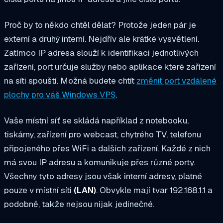
Proč by to někdo chtěl dělat? Protože jeden pár je
externí a druhý interní. Nejdřív ale krátké vysvětlení.
Zatímco
IP adresa slouží k identifikaci jednotlivých
zařízení, port určuje služby nebo aplikace
které zařízení
na síti spouští. Možná budete chtít
změnit port vzdálené
plochy pro váš Windows VPS
.
Vaše místní síť se skládá například z notebooku,
tiskárny, zařízení pro webcast, chytrého TV, telefonu
připojeného přes WiFi a dalších zařízení. Každé z nich
má svou IP adresu a komunikuje přes různé porty.
Všechny tyto adresy jsou však
interní adresy, platné
pouze v místní síti
(LAN)
. Obvykle mají tvar 192.168.1.1 a
podobně, takže nejsou nijak jedinečné.