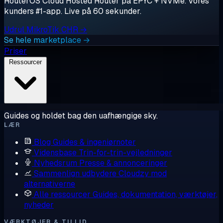
RouterOS Cloud Hosted Router på EPYC + NVMe. Vores
kunders #1-app. Live på 60 sekunder.
Udrul MikroTik CHR →
Se hele marketplace →
Priser
Ressourcer
Guides og holdet bag den uafhængige sky.
LÆR
Blog
Guides & ingeniørnoter
Vidensbase
Trin-for-trin-vejledninger
Nyhedsrum
Presse & annonceringer
Sammenlign udbydere
Cloudzy mod
alternativerne
Alle ressourcer
Guides, dokumentation, værktøjer,
nyheder
VÆRKTØJER & TILLID