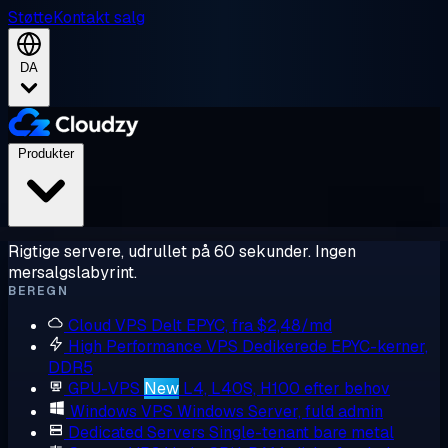
Støtte
Kontakt salg
DA
Produkter
Rigtige servere, udrullet på 60 sekunder. Ingen
mersalgslabyrint.
BEREGN
Cloud VPS
Delt EPYC, fra $2,48/md
High Performance VPS
Dedikerede EPYC-kerner,
DDR5
GPU-VPS
New
L4, L40S, H100 efter behov
Windows VPS
Windows Server, fuld admin
Dedicated Servers
Single-tenant bare metal