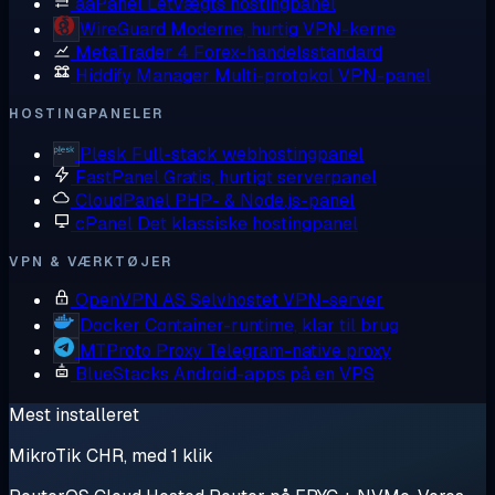
aaPanel
Letvægts hostingpanel
WireGuard
Moderne, hurtig VPN-kerne
MetaTrader 4
Forex-handelsstandard
Hiddify Manager
Multi-protokol VPN-panel
HOSTINGPANELER
Plesk
Full-stack webhostingpanel
FastPanel
Gratis, hurtigt serverpanel
CloudPanel
PHP- & Node.js-panel
cPanel
Det klassiske hostingpanel
VPN & VÆRKTØJER
OpenVPN AS
Selvhostet VPN-server
Docker
Container-runtime, klar til brug
MTProto Proxy
Telegram-native proxy
BlueStacks
Android-apps på en VPS
Mest installeret
MikroTik CHR, med 1 klik