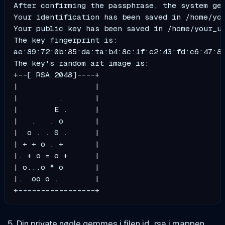
After confirming the passphrase, the system gen
Your identification has been saved in /home/you
Your public key has been saved in /home/your_us
The key fingerprint is:

ae:89:72:0b:85:da:ta:b4:8c:1f:c2:43:fd:c6:47:8
The key's random art image is:

+--[ RSA 2048]----+

|                 |

|         .       |

|        E .      |

|   .   . o       |

|  o . . S .      |

| + + o . +       |

|. + o = o +      |

| o...o * o       |

|.  oo.o .        |

+-----------------+
Din private nøgle gemmes i filen id_rsa i mappen