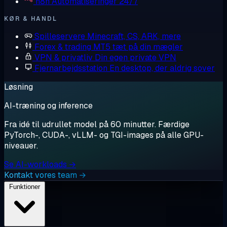
n8n
Automatiseringer 24/7
KØR & HANDL
Spilleservere
Minecraft, CS, ARK, mere
Forex & trading
MT5 tæt på din mægler
VPN & privatliv
Din egen private VPN
Fjernarbejdsstation
En desktop, der aldrig sover
Løsning
AI-træning og inference
Fra idé til udrullet model på 60 minutter. Færdige
PyTorch-, CUDA-, vLLM- og TGI-images på alle GPU-
niveauer.
Se AI-workloads →
Kontakt vores team →
Funktioner