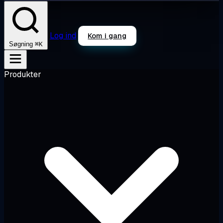
Log ind
Kom i gang
⌘K
Søgning
Produkter