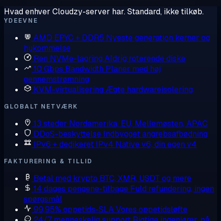
Hvad enhver Cloudzy-server har. Standard, ikke tilkøb.
YDEEVNE
AMD EPYC + DDR5
Nyeste generation kerner og
hukommelse
Ren NVMe-lagring
Aldrig roterende diske
10 Gbps Bandwidth
Planer med høj
gennemstrømning
KVM-virtualisering
Ægte hardwareisolering
GLOBALT NETVÆRK
13 steder
Nordamerika, EU, Mellemøsten, APAC
DDoS-beskyttelse
Indbygget angrebsafbødning
IPv6 + dedikeret IPv4
Native v6, din egen v4
FAKTURERING & TILLID
Betal med krypto
BTC, XMR, USDT og mere
14 dages pengene-tilbage
Fuld refundering, ingen
spørgsmål
99,95% oppetids-SLA
Vores oppetidsløfte
24/7 menneskelig support
Rigtige ingeniører, på