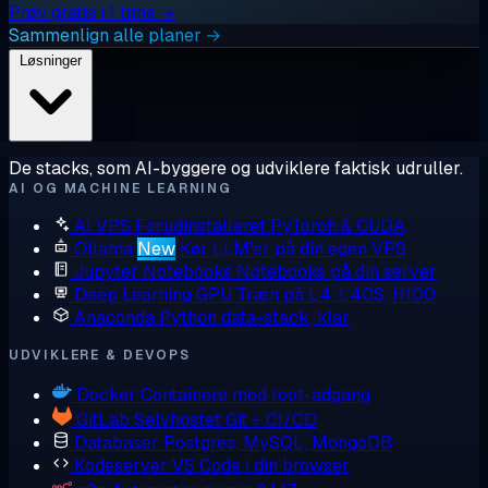
Prøv gratis i 1 time →
Sammenlign alle planer →
Løsninger
De stacks, som AI-byggere og udviklere faktisk udruller.
AI OG MACHINE LEARNING
AI VPS
Forudinstalleret PyTorch & CUDA
Ollama
New
Kør LLM'er på din egen VPS
Jupyter Notebooks
Notebooks på din server
Deep Learning GPU
Træn på L4, L40S, H100
Anaconda
Python data-stack, klar
UDVIKLERE & DEVOPS
Docker
Containere med root-adgang
GitLab
Selvhostet Git + CI/CD
Databaser
Postgres, MySQL, MongoDB
Kodeserver
VS Code i din browser