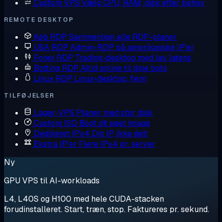
Custom VPS
Vælg CPU, RAM, disk efter behov
REMOTE DESKTOP
Køb RDP
Sammenlign alle RDP-planer
USA RDP
Admin-RDP på amerikanske IP'er
Forex RDP
Trading-desktop med lav latens
Botting RDP
Altid online til dine bots
Linux RDP
Linux-desktop, fjern
TILFØJELSER
Lager-VPS
Planer med stor disk
Custom ISO
Boot dit eget image
Dedikeret IPv4
Din IP, ikke delt
Ekstra IP'er
Flere IPv4 pr. server
Ny
GPU VPS til AI-workloads
L4, L40S og H100 med hele CUDA-stacken
forudinstalleret. Start, træn, stop. Faktureres pr. sekund.