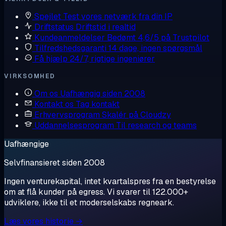
Spejlet
Test vores netværk fra din IP
Driftstatus
Driftstid i realtid
Kundeanmeldelser
Bedømt 4,6/5 på Trustpilot
Tilfredshedsgaranti
14 dage, ingen spørgsmål
Få hjælp
24/7, rigtige ingeniører
VIRKSOMHED
Om os
Uafhængig siden 2008
Kontakt os
Tag kontakt
Erhvervsprogram
Skalér på Cloudzy
Uddannelsesprogram
Til research og teams
Uafhængige
Selvfinansieret siden 2008
Ingen venturekapital, intet kvartalspres fra en bestyrelse
om at flå kunder på egress. Vi svarer til 122.000+
udviklere, ikke til et moderselskabs regneark.
Læs vores historie →