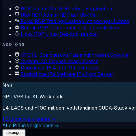
RDP kaufen
Alle RDP-Pläne vergleichen
USA RDP
Admin-RDP auf US-IPs
Forex RDP
Trading-Desktop mit geringer Latenz
Botting RDP
Immer online für laufende Bots
Linux RDP
Linux-Desktop, remote
ADD-ONS
VPS für Speicherung
Pläne mit großem Speicher
Custom ISO
Eigenes Image booten
Dedizierte IPv4
Ihre IP, nicht geteilt
Zusätzliche IPs
Mehrere IPv4 pro Server
Neu
GPU VPS für KI-Workloads
L4, L40S und H100 mit dem vollständigen CUDA-Stack vorin
1 Stunde gratis testen →
Alle Pläne vergleichen →
Lösungen