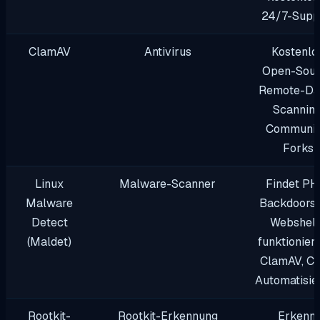
24/7-Supp
ClamAV
Antivirus
Kostenlos
Open-Sour
Remote-Dat
Scanning
Communit
Forks
Linux
Malware-Scanner
Findet PH
Malware
Backdoors 
Detect
Webshell
(Maldet)
funktioniert
ClamAV, Cr
Automatisie
Rootkit-
Rootkit-Erkennung
Erkennt