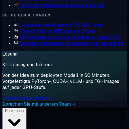
n8n
Automatisierungen rund um die Uhr
BETREIBEN & TRADEN
Spiele-Server
Minecraft, CS, ARK, mehr
Forex & Trading
MT5 nah am Broker
VPN & Datenschutz
Dein eigenes privates VPN
Remote-Workstation
Ein Desktop, der nie schläft
Lösung
KI-Training und Inferenz
Von der Idee zum deployten Modell in 60 Minuten.
Vorgefertigte PyTorch-, CUDA-, vLLM- und TGI-Images
auf jeder GPU-Stufe.
KI-Workloads ansehen →
Sprechen Sie mit unserem Team →
Funktionen