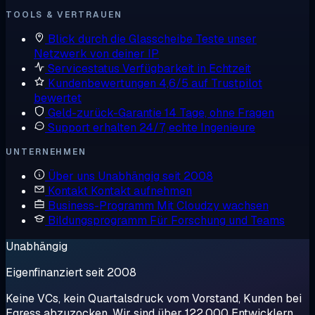
TOOLS & VERTRAUEN
Blick durch die Glasscheibe
Teste unser
Netzwerk von deiner IP
Servicestatus
Verfügbarkeit in Echtzeit
Kundenbewertungen
4,6/5 auf Trustpilot
bewertet
Geld-zurück-Garantie
14 Tage, ohne Fragen
Support erhalten
24/7, echte Ingenieure
UNTERNEHMEN
Über uns
Unabhängig seit 2008
Kontakt
Kontakt aufnehmen
Business-Programm
Mit Cloudzy wachsen
Bildungsprogramm
Für Forschung und Teams
Unabhängig
Eigenfinanziert seit 2008
Keine VCs, kein Quartalsdruck vom Vorstand, Kunden bei
Egress abzuzocken. Wir sind über 122.000 Entwicklern