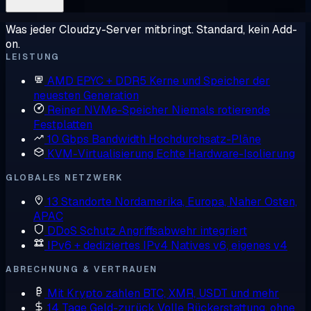
Was jeder Cloudzy-Server mitbringt. Standard, kein Add-
on.
LEISTUNG
AMD EPYC + DDR5
Kerne und Speicher der
neuesten Generation
Reiner NVMe-Speicher
Niemals rotierende
Festplatten
10 Gbps Bandwidth
Hochdurchsatz-Pläne
KVM-Virtualisierung
Echte Hardware-Isolierung
GLOBALES NETZWERK
13 Standorte
Nordamerika, Europa, Naher Osten,
APAC
DDoS Schutz
Angriffsabwehr integriert
IPv6 + dediziertes IPv4
Natives v6, eigenes v4
ABRECHNUNG & VERTRAUEN
Mit Krypto zahlen
BTC, XMR, USDT und mehr
14 Tage Geld-zurück
Volle Rückerstattung, ohne