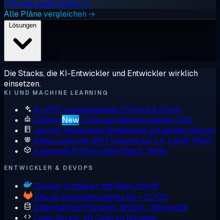
1 Stunde gratis testen →
Alle Pläne vergleichen →
Lösungen
Die Stacks, die KI-Entwickler und Entwickler wirklich
einsetzen.
KI UND MACHINE LEARNING
KI-VPS
Vorinstalliertes PyTorch & CUDA
Ollama
New
LLMs auf deinem eigenen VPS
Jupyter Notebooks
Notebooks auf deinem Server
Deep-Learning-GPU
Training auf L4, L40S, H100
Anaconda
Python-Data-Stack, fertig
ENTWICKLER & DEVOPS
Docker
Container mit Root-Zugriff
GitLab
Selbstgehostetes Git + CI/CD
Datenbanken
Postgres, MySQL, MongoDB
Code-Server
VS Code im Browser