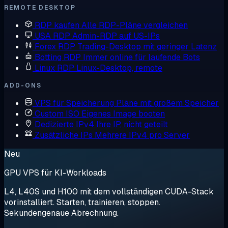
REMOTE DESKTOP
RDP kaufen
Alle RDP-Pläne vergleichen
USA RDP
Admin-RDP auf US-IPs
Forex RDP
Trading-Desktop mit geringer Latenz
Botting RDP
Immer online für laufende Bots
Linux RDP
Linux-Desktop, remote
ADD-ONS
VPS für Speicherung
Pläne mit großem Speicher
Custom ISO
Eigenes Image booten
Dedizierte IPv4
Ihre IP, nicht geteilt
Zusätzliche IPs
Mehrere IPv4 pro Server
Neu
GPU VPS für KI-Workloads
L4, L40S und H100 mit dem vollständigen CUDA-Stack
vorinstalliert. Starten, trainieren, stoppen.
Sekundengenaue Abrechnung.