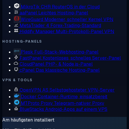
MikroTik CHR
RouterOS in der Cloud
aaPanel
Leichtes Hosting-Panel
WireGuard
Moderner, schneller Kernel VPN
MetaTrader 4
Forex-Trading-Standard
Hiddify Manager
Multi-Protokoll-Panel VPN
HOSTING-PANELS
Plesk
Full-Stack-Webhosting-Panel
FastPanel
Kostenloses, schnelles Server-Panel
CloudPanel
PHP- & Node.js-Panel
cPanel
Das klassische Hosting-Panel
VPN & TOOLS
OpenVPN AS
Selbstgehosteter VPN-Server
Docker
Container-Runtime, einsatzbereit
MTProto Proxy
Telegram-nativer Proxy
BlueStacks
Android-Apps auf einem VPS
Am häufigsten installiert