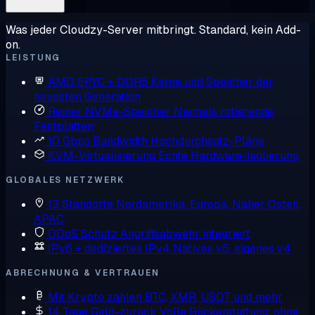
Was jeder Cloudzy-Server mitbringt. Standard, kein Add-
on.
LEISTUNG
AMD EPYC + DDR5
Kerne und Speicher der
neuesten Generation
Reiner NVMe-Speicher
Niemals rotierende
Festplatten
10 Gbps Bandwidth
Hochdurchsatz-Pläne
KVM-Virtualisierung
Echte Hardware-Isolierung
GLOBALES NETZWERK
13 Standorte
Nordamerika, Europa, Naher Osten,
APAC
DDoS Schutz
Angriffsabwehr integriert
IPv6 + dediziertes IPv4
Natives v6, eigenes v4
ABRECHNUNG & VERTRAUEN
Mit Krypto zahlen
BTC, XMR, USDT und mehr
14 Tage Geld-zurück
Volle Rückerstattung, ohne