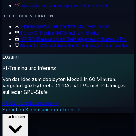
n8n
Automatisierungen rund um die Uhr
BETREIBEN & TRADEN
Spiele-Server
Minecraft, CS, ARK, mehr
Forex & Trading
MT5 nah am Broker
VPN & Datenschutz
Dein eigenes privates VPN
Remote-Workstation
Ein Desktop, der nie schläft
Lösung
KI-Training und Inferenz
Von der Idee zum deployten Modell in 60 Minuten.
Vorgefertigte PyTorch-, CUDA-, vLLM- und TGI-Images
auf jeder GPU-Stufe.
KI-Workloads ansehen →
Sprechen Sie mit unserem Team →
Funktionen