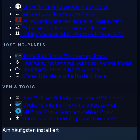
MikroTik CHR
RouterOS in der Cloud
aaPanel
Leichtes Hosting-Panel
WireGuard
Moderner, schneller Kernel VPN
MetaTrader 4
Forex-Trading-Standard
Hiddify Manager
Multi-Protokoll-Panel VPN
HOSTING-PANELS
Plesk
Full-Stack-Webhosting-Panel
FastPanel
Kostenloses, schnelles Server-Panel
CloudPanel
PHP- & Node.js-Panel
cPanel
Das klassische Hosting-Panel
VPN & TOOLS
OpenVPN AS
Selbstgehosteter VPN-Server
Docker
Container-Runtime, einsatzbereit
MTProto Proxy
Telegram-nativer Proxy
BlueStacks
Android-Apps auf einem VPS
Am häufigsten installiert