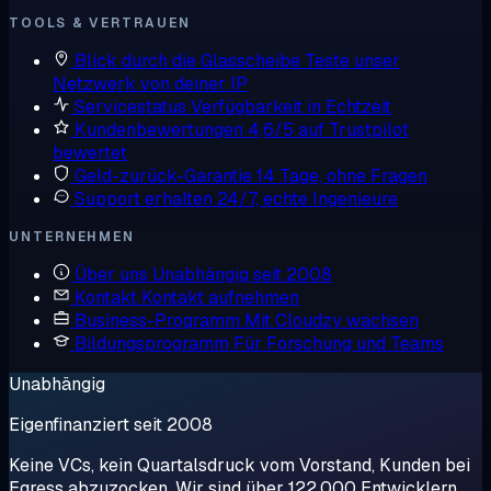
TOOLS & VERTRAUEN
Blick durch die Glasscheibe
Teste unser
Netzwerk von deiner IP
Servicestatus
Verfügbarkeit in Echtzeit
Kundenbewertungen
4,6/5 auf Trustpilot
bewertet
Geld-zurück-Garantie
14 Tage, ohne Fragen
Support erhalten
24/7, echte Ingenieure
UNTERNEHMEN
Über uns
Unabhängig seit 2008
Kontakt
Kontakt aufnehmen
Business-Programm
Mit Cloudzy wachsen
Bildungsprogramm
Für Forschung und Teams
Unabhängig
Eigenfinanziert seit 2008
Keine VCs, kein Quartalsdruck vom Vorstand, Kunden bei
Egress abzuzocken. Wir sind über 122.000 Entwicklern