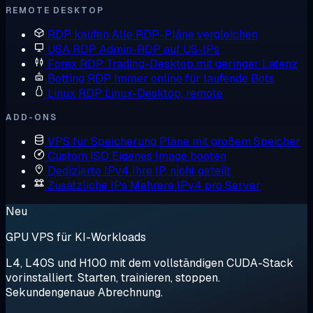
REMOTE DESKTOP
RDP kaufen
Alle RDP-Pläne vergleichen
USA RDP
Admin-RDP auf US-IPs
Forex RDP
Trading-Desktop mit geringer Latenz
Botting RDP
Immer online für laufende Bots
Linux RDP
Linux-Desktop, remote
ADD-ONS
VPS für Speicherung
Pläne mit großem Speicher
Custom ISO
Eigenes Image booten
Dedizierte IPv4
Ihre IP, nicht geteilt
Zusätzliche IPs
Mehrere IPv4 pro Server
Neu
GPU VPS für KI-Workloads
L4, L40S und H100 mit dem vollständigen CUDA-Stack
vorinstalliert. Starten, trainieren, stoppen.
Sekundengenaue Abrechnung.