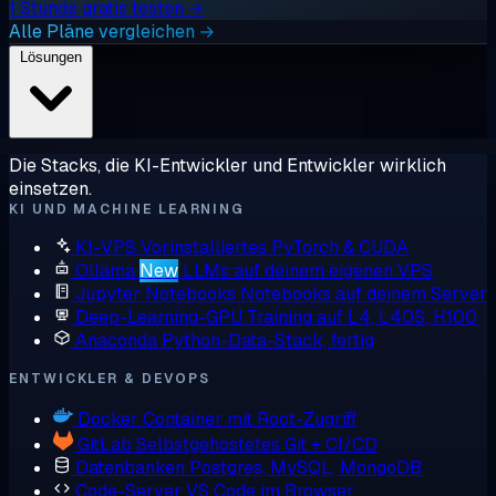
1 Stunde gratis testen →
Alle Pläne vergleichen →
Lösungen
Die Stacks, die KI-Entwickler und Entwickler wirklich
einsetzen.
KI UND MACHINE LEARNING
KI-VPS
Vorinstalliertes PyTorch & CUDA
Ollama
New
LLMs auf deinem eigenen VPS
Jupyter Notebooks
Notebooks auf deinem Server
Deep-Learning-GPU
Training auf L4, L40S, H100
Anaconda
Python-Data-Stack, fertig
ENTWICKLER & DEVOPS
Docker
Container mit Root-Zugriff
GitLab
Selbstgehostetes Git + CI/CD
Datenbanken
Postgres, MySQL, MongoDB
Code-Server
VS Code im Browser