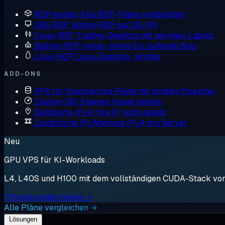
RDP kaufen
Alle RDP-Pläne vergleichen
USA RDP
Admin-RDP auf US-IPs
Forex RDP
Trading-Desktop mit geringer Latenz
Botting RDP
Immer online für laufende Bots
Linux RDP
Linux-Desktop, remote
ADD-ONS
VPS für Speicherung
Pläne mit großem Speicher
Custom ISO
Eigenes Image booten
Dedizierte IPv4
Ihre IP, nicht geteilt
Zusätzliche IPs
Mehrere IPv4 pro Server
Neu
GPU VPS für KI-Workloads
L4, L40S und H100 mit dem vollständigen CUDA-Stack vorin
1 Stunde gratis testen →
Alle Pläne vergleichen →
Lösungen