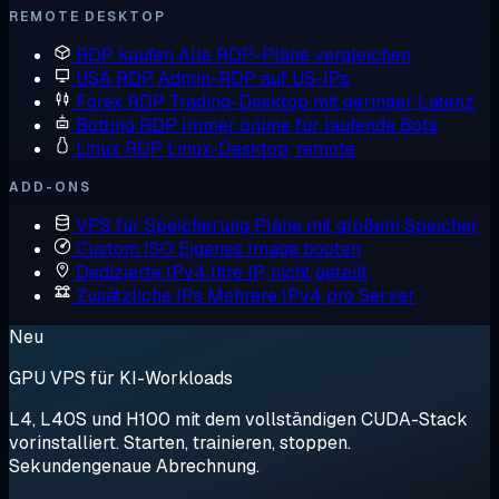
REMOTE DESKTOP
RDP kaufen
Alle RDP-Pläne vergleichen
USA RDP
Admin-RDP auf US-IPs
Forex RDP
Trading-Desktop mit geringer Latenz
Botting RDP
Immer online für laufende Bots
Linux RDP
Linux-Desktop, remote
ADD-ONS
VPS für Speicherung
Pläne mit großem Speicher
Custom ISO
Eigenes Image booten
Dedizierte IPv4
Ihre IP, nicht geteilt
Zusätzliche IPs
Mehrere IPv4 pro Server
Neu
GPU VPS für KI-Workloads
L4, L40S und H100 mit dem vollständigen CUDA-Stack
vorinstalliert. Starten, trainieren, stoppen.
Sekundengenaue Abrechnung.