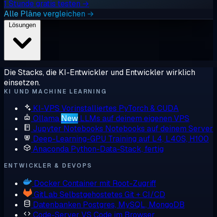
1 Stunde gratis testen →
Alle Pläne vergleichen →
Lösungen
Die Stacks, die KI-Entwickler und Entwickler wirklich
einsetzen.
KI UND MACHINE LEARNING
KI-VPS
Vorinstalliertes PyTorch & CUDA
Ollama
New
LLMs auf deinem eigenen VPS
Jupyter Notebooks
Notebooks auf deinem Server
Deep-Learning-GPU
Training auf L4, L40S, H100
Anaconda
Python-Data-Stack, fertig
ENTWICKLER & DEVOPS
Docker
Container mit Root-Zugriff
GitLab
Selbstgehostetes Git + CI/CD
Datenbanken
Postgres, MySQL, MongoDB
Code-Server
VS Code im Browser