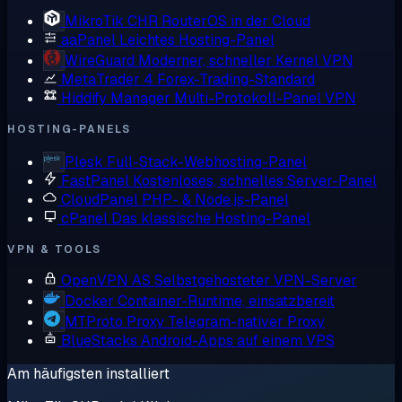
MikroTik CHR
RouterOS in der Cloud
aaPanel
Leichtes Hosting-Panel
WireGuard
Moderner, schneller Kernel VPN
MetaTrader 4
Forex-Trading-Standard
Hiddify Manager
Multi-Protokoll-Panel VPN
HOSTING-PANELS
Plesk
Full-Stack-Webhosting-Panel
FastPanel
Kostenloses, schnelles Server-Panel
CloudPanel
PHP- & Node.js-Panel
cPanel
Das klassische Hosting-Panel
VPN & TOOLS
OpenVPN AS
Selbstgehosteter VPN-Server
Docker
Container-Runtime, einsatzbereit
MTProto Proxy
Telegram-nativer Proxy
BlueStacks
Android-Apps auf einem VPS
Am häufigsten installiert