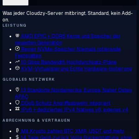
Was jeder Cloudzy-Server mitbringt. Standard, kein Add-
on.
LEISTUNG
AMD EPYC + DDR5
Kerne und Speicher der
neuesten Generation
Reiner NVMe-Speicher
Niemals rotierende
Festplatten
10 Gbps Bandwidth
Hochdurchsatz-Pläne
KVM-Virtualisierung
Echte Hardware-Isolierung
GLOBALES NETZWERK
13 Standorte
Nordamerika, Europa, Naher Osten,
APAC
DDoS Schutz
Angriffsabwehr integriert
IPv6 + dediziertes IPv4
Natives v6, eigenes v4
ABRECHNUNG & VERTRAUEN
Mit Krypto zahlen
BTC, XMR, USDT und mehr
14 Tage Geld-zurück
Volle Rückerstattung, ohne