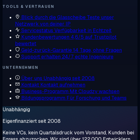
TOOLS & VERTRAUEN
Blick durch die Glasscheibe
Teste unser
Netzwerk von deiner IP
Servicestatus
Verfügbarkeit in Echtzeit
Kundenbewertungen
4,6/5 auf Trustpilot
bewertet
Geld-zurück-Garantie
14 Tage, ohne Fragen
Support erhalten
24/7, echte Ingenieure
UNTERNEHMEN
Über uns
Unabhängig seit 2008
Kontakt
Kontakt aufnehmen
Business-Programm
Mit Cloudzy wachsen
Bildungsprogramm
Für Forschung und Teams
Unabhängig
Eigenfinanziert seit 2008
Keine VCs, kein Quartalsdruck vom Vorstand, Kunden bei
Egress abzuzocken. Wir sind über 122.000 Entwicklern