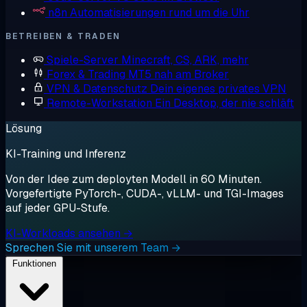
n8n
Automatisierungen rund um die Uhr
BETREIBEN & TRADEN
Spiele-Server
Minecraft, CS, ARK, mehr
Forex & Trading
MT5 nah am Broker
VPN & Datenschutz
Dein eigenes privates VPN
Remote-Workstation
Ein Desktop, der nie schläft
Lösung
KI-Training und Inferenz
Von der Idee zum deployten Modell in 60 Minuten.
Vorgefertigte PyTorch-, CUDA-, vLLM- und TGI-Images
auf jeder GPU-Stufe.
KI-Workloads ansehen →
Sprechen Sie mit unserem Team →
Funktionen