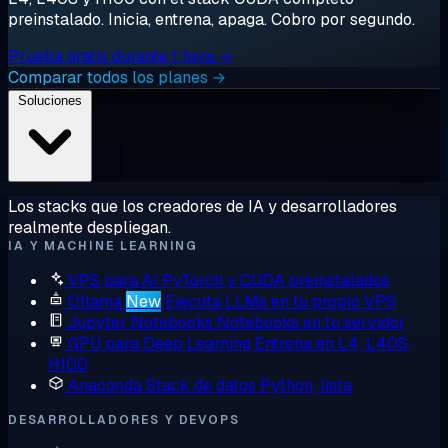
preinstalado. Inicia, entrena, apaga. Cobro por segundo.
Prueba gratis durante 1 hora →
Comparar todos los planes →
Soluciones
Los stacks que los creadores de IA y desarrolladores
realmente despliegan.
IA Y MACHINE LEARNING
VPS para AI
PyTorch y CUDA preinstalados
Ollama
New
Ejecuta LLMs en tu propio VPS
Jupyter Notebooks
Notebooks en tu servidor
GPU para Deep Learning
Entrena en L4, L40S,
H100
Anaconda
Stack de datos Python, lista
DESARROLLADORES Y DEVOPS