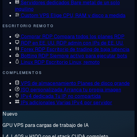
Servidores dedicados
Bare metal de un solo
inquilino
Custom VPS
Elige CPU, RAM y disco a medida
ESCRITORIO REMOTO
Comprar RDP
Compara todos los planes RDP
RDP en EE. UU.
RDP admin con IPs de EE. UU.
Forex RDP
Escritorio de trading de baja latencia
Botting RDP
Siempre activo para ejecutar bots
Linux RDP
Escritorio Linux, remoto
COMPLEMENTOS
VPS de almacenamiento
Planes de disco grande
ISO personalizada
Arranca tu propia imagen
IPv4 dedicada
Tu IP, no compartida
IPs adicionales
Varias IPv4 por servidor
Nuevo
GPU VPS para cargas de trabajo de IA
L4, L40S y H100 con el stack CUDA completo