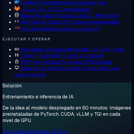
Docker
Contenedores con acceso root
GitLab
Git + CI/CD autoalojado
Bases de datos
Postgres, MySQL, MongoDB
Servidor de Código
VS Code en tu navegador
n8n
Automatizaciones activas 24/7
EJECUTAR Y OPERAR
Servidores de juegos
Minecraft, CS, ARK y más
Forex y Trading
MT5 junto a tu bróker
VPN y privacidad
Tu propia VPN privada
Estación de trabajo remota
Un escritorio que
nunca duerme
Solución
Entrenamiento e inferencia de IA
De la idea al modelo desplegado en 60 minutos. Imágenes
preinstaladas de PyTorch, CUDA, vLLM y TGI en cada
nivel de GPU.
Ver cargas de trabajo de IA →