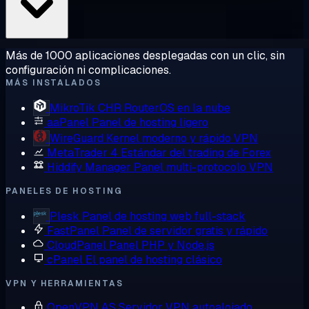
Más de 1000 aplicaciones desplegadas con un clic, sin
configuración ni complicaciones.
MÁS INSTALADOS
MikroTik CHR
RouterOS en la nube
aaPanel
Panel de hosting ligero
WireGuard
Kernel moderno y rápido VPN
MetaTrader 4
Estándar del trading de Forex
Hiddify Manager
Panel multi-protocolo VPN
PANELES DE HOSTING
Plesk
Panel de hosting web full-stack
FastPanel
Panel de servidor gratis y rápido
CloudPanel
Panel PHP y Node.js
cPanel
El panel de hosting clásico
VPN Y HERRAMIENTAS
OpenVPN AS
Servidor VPN autoalojado