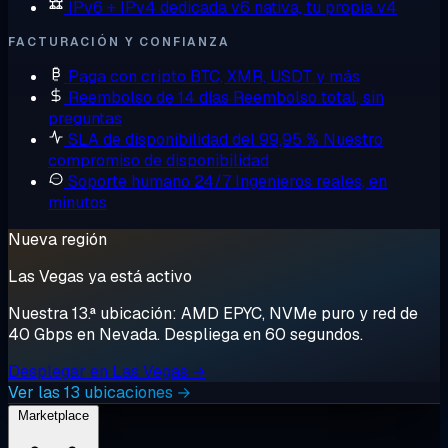
IPv6 + IPv4 dedicada
v6 nativa, tu propia v4
FACTURACIÓN Y CONFIANZA
Paga con cripto
BTC, XMR, USDT y más
Reembolso de 14 días
Reembolso total, sin
preguntas
SLA de disponibilidad del 99,95 %
Nuestro
compromiso de disponibilidad
Soporte humano 24/7
Ingenieros reales, en
minutos
Nueva región
Las Vegas ya está activo
Nuestra 13.ª ubicación: AMD EPYC, NVMe puro y red de
40 Gbps en Nevada. Despliega en 60 segundos.
Desplegar en Las Vegas →
Ver las 13 ubicaciones →
Marketplace