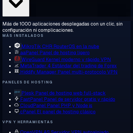
Más de 1000 aplicaciones desplegadas con un clic, sin
configuración ni complicaciones.
MÁS INSTALADOS
MikroTik CHR
RouterOS en la nube
aaPanel
Panel de hosting ligero
WireGuard
Kernel moderno y rápido VPN
MetaTrader 4
Estándar del trading de Forex
Hiddify Manager
Panel multi-protocolo VPN
PANELES DE HOSTING
Plesk
Panel de hosting web full-stack
FastPanel
Panel de servidor gratis y rápido
CloudPanel
Panel PHP y Node.js
cPanel
El panel de hosting clásico
VPN Y HERRAMIENTAS
OpenVPN AS
Servidor VPN autoalojado