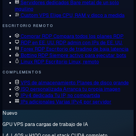
Servidores dedicados
Bare metal de un solo
inquilino
Custom VPS
Elige CPU, RAM y disco a medida
ESCRITORIO REMOTO
Comprar RDP
Compara todos los planes RDP
RDP en EE. UU.
RDP admin con IPs de EE. UU.
Forex RDP
Escritorio de trading de baja latencia
Botting RDP
Siempre activo para ejecutar bots
Linux RDP
Escritorio Linux, remoto
COMPLEMENTOS
VPS de almacenamiento
Planes de disco grande
ISO personalizada
Arranca tu propia imagen
IPv4 dedicada
Tu IP, no compartida
IPs adicionales
Varias IPv4 por servidor
Nuevo
GPU VPS para cargas de trabajo de IA
L4, L40S y H100 con el stack CUDA completo