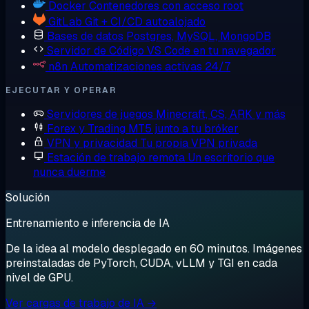
Docker
Contenedores con acceso root
GitLab
Git + CI/CD autoalojado
Bases de datos
Postgres, MySQL, MongoDB
Servidor de Código
VS Code en tu navegador
n8n
Automatizaciones activas 24/7
EJECUTAR Y OPERAR
Servidores de juegos
Minecraft, CS, ARK y más
Forex y Trading
MT5 junto a tu bróker
VPN y privacidad
Tu propia VPN privada
Estación de trabajo remota
Un escritorio que
nunca duerme
Solución
Entrenamiento e inferencia de IA
De la idea al modelo desplegado en 60 minutos. Imágenes
preinstaladas de PyTorch, CUDA, vLLM y TGI en cada
nivel de GPU.
Ver cargas de trabajo de IA →