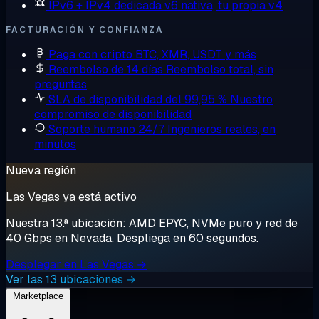
IPv6 + IPv4 dedicada
v6 nativa, tu propia v4
FACTURACIÓN Y CONFIANZA
Paga con cripto
BTC, XMR, USDT y más
Reembolso de 14 días
Reembolso total, sin
preguntas
SLA de disponibilidad del 99,95 %
Nuestro
compromiso de disponibilidad
Soporte humano 24/7
Ingenieros reales, en
minutos
Nueva región
Las Vegas ya está activo
Nuestra 13.ª ubicación: AMD EPYC, NVMe puro y red de
40 Gbps en Nevada. Despliega en 60 segundos.
Desplegar en Las Vegas →
Ver las 13 ubicaciones →
Marketplace