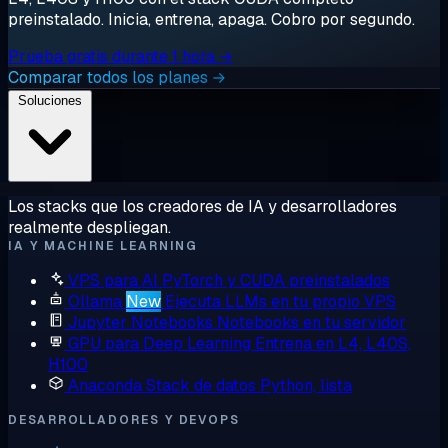
preinstalado. Inicia, entrena, apaga. Cobro por segundo.
Prueba gratis durante 1 hora →
Comparar todos los planes →
Soluciones
Los stacks que los creadores de IA y desarrolladores
realmente despliegan.
IA Y MACHINE LEARNING
VPS para AI
PyTorch y CUDA preinstalados
Ollama
New
Ejecuta LLMs en tu propio VPS
Jupyter Notebooks
Notebooks en tu servidor
GPU para Deep Learning
Entrena en L4, L40S,
H100
Anaconda
Stack de datos Python, lista
DESARROLLADORES Y DEVOPS