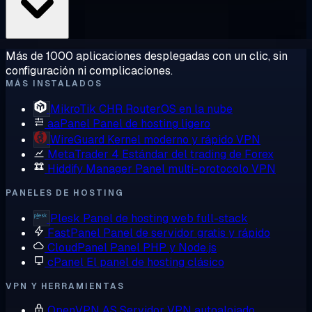
Más de 1000 aplicaciones desplegadas con un clic, sin
configuración ni complicaciones.
MÁS INSTALADOS
MikroTik CHR
RouterOS en la nube
aaPanel
Panel de hosting ligero
WireGuard
Kernel moderno y rápido VPN
MetaTrader 4
Estándar del trading de Forex
Hiddify Manager
Panel multi-protocolo VPN
PANELES DE HOSTING
Plesk
Panel de hosting web full-stack
FastPanel
Panel de servidor gratis y rápido
CloudPanel
Panel PHP y Node.js
cPanel
El panel de hosting clásico
VPN Y HERRAMIENTAS
OpenVPN AS
Servidor VPN autoalojado