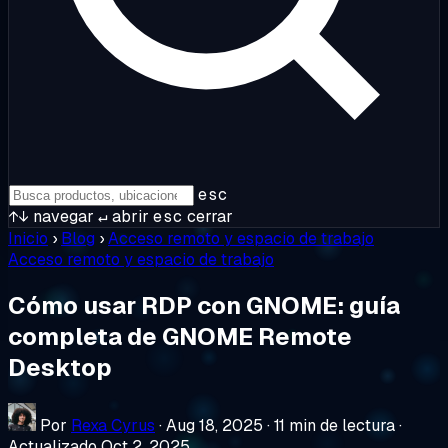
esc
↑↓
navegar
↵
abrir
esc
cerrar
Inicio
›
Blog
›
Acceso remoto y espacio de trabajo
Acceso remoto y espacio de trabajo
Cómo usar RDP con GNOME: guía
completa de GNOME Remote
Desktop
Por
Rexa Cyrus
·
Aug 18, 2025
·
11 min de lectura
·
Actualizado Oct 2, 2025