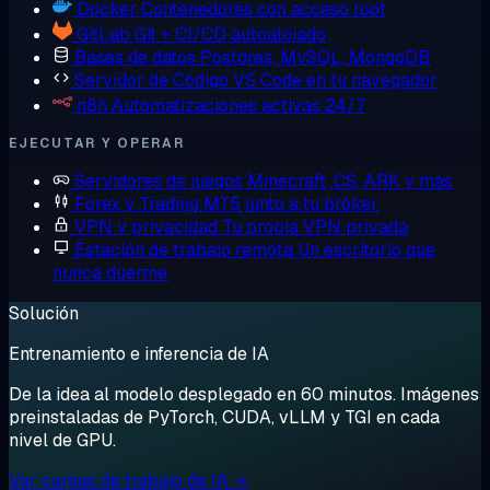
Docker
Contenedores con acceso root
GitLab
Git + CI/CD autoalojado
Bases de datos
Postgres, MySQL, MongoDB
Servidor de Código
VS Code en tu navegador
n8n
Automatizaciones activas 24/7
EJECUTAR Y OPERAR
Servidores de juegos
Minecraft, CS, ARK y más
Forex y Trading
MT5 junto a tu bróker
VPN y privacidad
Tu propia VPN privada
Estación de trabajo remota
Un escritorio que
nunca duerme
Solución
Entrenamiento e inferencia de IA
De la idea al modelo desplegado en 60 minutos. Imágenes
preinstaladas de PyTorch, CUDA, vLLM y TGI en cada
nivel de GPU.
Ver cargas de trabajo de IA →