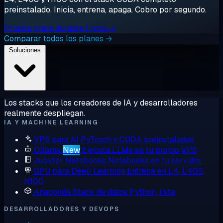
preinstalado. Inicia, entrena, apaga. Cobro por segundo.
Prueba gratis durante 1 hora →
Comparar todos los planes →
Soluciones
Los stacks que los creadores de IA y desarrolladores
realmente despliegan.
IA Y MACHINE LEARNING
VPS para AI
PyTorch y CUDA preinstalados
Ollama
New
Ejecuta LLMs en tu propio VPS
Jupyter Notebooks
Notebooks en tu servidor
GPU para Deep Learning
Entrena en L4, L40S,
H100
Anaconda
Stack de datos Python, lista
DESARROLLADORES Y DEVOPS