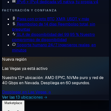
IPv6 + IPv4 dedicada
v6 nativa, tu propia v4
FACTURACIÓN Y CONFIANZA
Paga con cripto
BTC, XMR, USDT y más
Reembolso de 14 días
Reembolso total, sin
preguntas
SLA de disponibilidad del 99,95 %
Nuestro
compromiso de disponibilidad
Soporte humano 24/7
Ingenieros reales, en
minutos
Nueva región
Las Vegas ya está activo
Nuestra 13.ª ubicación: AMD EPYC, NVMe puro y red de
40 Gbps en Nevada. Despliega en 60 segundos.
Desplegar en Las Vegas →
Ver las 13 ubicaciones →
Marketplace