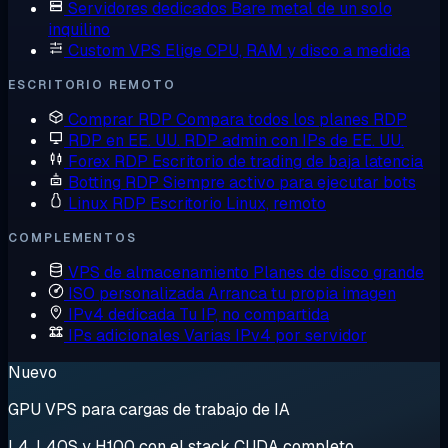
Servidores dedicados
Bare metal de un solo
inquilino
Custom VPS
Elige CPU, RAM y disco a medida
ESCRITORIO REMOTO
Comprar RDP
Compara todos los planes RDP
RDP en EE. UU.
RDP admin con IPs de EE. UU.
Forex RDP
Escritorio de trading de baja latencia
Botting RDP
Siempre activo para ejecutar bots
Linux RDP
Escritorio Linux, remoto
COMPLEMENTOS
VPS de almacenamiento
Planes de disco grande
ISO personalizada
Arranca tu propia imagen
IPv4 dedicada
Tu IP, no compartida
IPs adicionales
Varias IPv4 por servidor
Nuevo
GPU VPS para cargas de trabajo de IA
L4, L40S y H100 con el stack CUDA completo