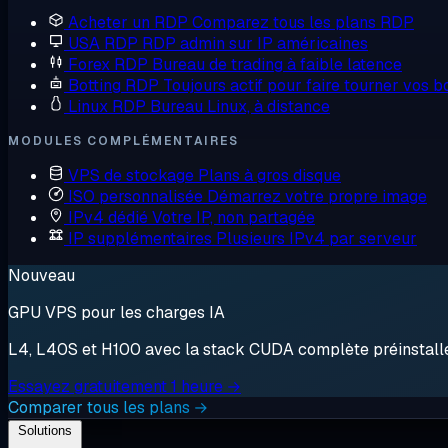
Acheter un RDP
Comparez tous les plans RDP
USA RDP
RDP admin sur IP américaines
Forex RDP
Bureau de trading à faible latence
Botting RDP
Toujours actif pour faire tourner vos b
Linux RDP
Bureau Linux, à distance
MODULES COMPLÉMENTAIRES
VPS de stockage
Plans à gros disque
ISO personnalisée
Démarrez votre propre image
IPv4 dédié
Votre IP, non partagée
IP supplémentaires
Plusieurs IPv4 par serveur
Nouveau
GPU VPS pour les charges IA
L4, L40S et H100 avec la stack CUDA complète préinstallée.
Essayez gratuitement 1 heure →
Comparer tous les plans →
Solutions