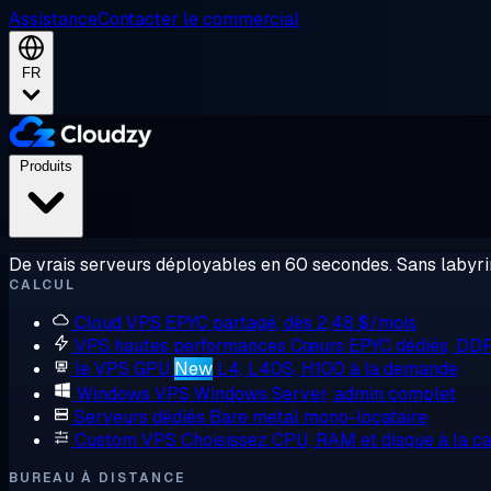
Assistance
Contacter le commercial
FR
Produits
De vrais serveurs déployables en 60 secondes. Sans labyrin
CALCUL
Cloud VPS
EPYC partagé, dès 2,48 $/mois
VPS hautes performances
Cœurs EPYC dédiés, DD
le VPS GPU
New
L4, L40S, H100 à la demande
Windows VPS
Windows Server, admin complet
Serveurs dédiés
Bare metal mono-locataire
Custom VPS
Choisissez CPU, RAM et disque à la ca
BUREAU À DISTANCE