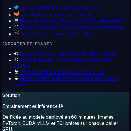
Docker
Conteneurs avec accès root
GitLab
Git auto-hébergé + CI/CD
Bases de données
Postgres, MySQL, MongoDB
Serveur de Code
VS Code dans votre navigateur
n8n
Automatisations actives 24/7
EXÉCUTER ET TRADER
Serveurs de jeux
Minecraft, CS, ARK, et plus
Forex et trading
MT5 au plus près de votre
courtier
VPN et confidentialité
Votre VPN privé
Poste de travail distant
Un bureau qui ne dort
jamais
Solution
Entraînement et inférence IA
De l'idée au modèle déployé en 60 minutes. Images
PyTorch, CUDA, vLLM et TGI prêtes sur chaque palier
GPU.