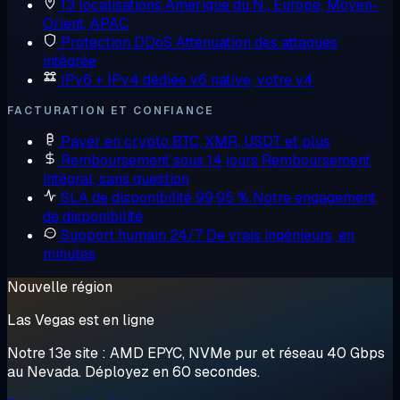
13 localisations
Amérique du N., Europe, Moyen-
Orient, APAC
Protection DDoS
Atténuation des attaques
intégrée
IPv6 + IPv4 dédiée
v6 native, votre v4
FACTURATION ET CONFIANCE
Payer en crypto
BTC, XMR, USDT et plus
Remboursement sous 14 jours
Remboursement
intégral, sans question
SLA de disponibilité 99,95 %
Notre engagement
de disponibilité
Support humain 24/7
De vrais ingénieurs, en
minutes
Nouvelle région
Las Vegas est en ligne
Notre 13e site : AMD EPYC, NVMe pur et réseau 40 Gbps
au Nevada. Déployez en 60 secondes.