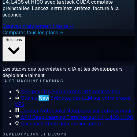
L4, L40S et H100 avec la stack CUDA complète
préinstallée. Lancez, entraînez, arrêtez, facturé à la
seconde.
Essayez gratuitement 1 heure →
Comparer tous les plans →
Solutions
Les stacks que les créateurs d'IA et les développeurs
déploient vraiment.
IA ET MACHINE LEARNING
VPS pour l'IA
PyTorch et CUDA préinstallés
Ollama
New
Exécutez des LLM sur votre propre
VPS
Jupyter Notebooks
Notebooks sur votre serveur
GPU Deep Learning
Entraînez sur L4, L40S, H100
Anaconda
Stack data Python, prête
DÉVELOPPEURS ET DEVOPS