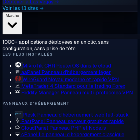
Déployer à Las Vegas →
Voir les 13 sites →
Marché
1000+ applications déployées en un clic, sans
configuration, sans prise de tête.
LES PLUS INSTALLÉS
MikroTik CHR
RouterOS dans le cloud
aaPanel
Panneau d'hébergement léger
WireGuard
Noyau moderne et rapide VPN
MetaTrader 4
Standard pour le trading Forex
Hiddify Manager
Panneau multi-protocoles VPN
PANNEAUX D'HÉBERGEMENT
Plesk
Panneau d'hébergement web full-stack
FastPanel
Panneau serveur gratuit et rapide
CloudPanel
Panneau PHP et Node.js
cPanel
Le panneau d'hébergement classique