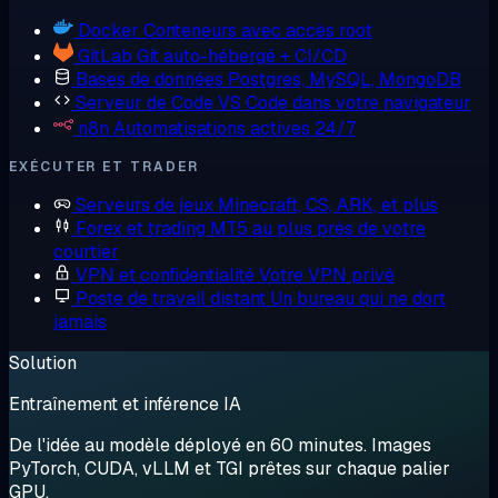
Docker
Conteneurs avec accès root
GitLab
Git auto-hébergé + CI/CD
Bases de données
Postgres, MySQL, MongoDB
Serveur de Code
VS Code dans votre navigateur
n8n
Automatisations actives 24/7
EXÉCUTER ET TRADER
Serveurs de jeux
Minecraft, CS, ARK, et plus
Forex et trading
MT5 au plus près de votre
courtier
VPN et confidentialité
Votre VPN privé
Poste de travail distant
Un bureau qui ne dort
jamais
Solution
Entraînement et inférence IA
De l'idée au modèle déployé en 60 minutes. Images
PyTorch, CUDA, vLLM et TGI prêtes sur chaque palier
GPU.