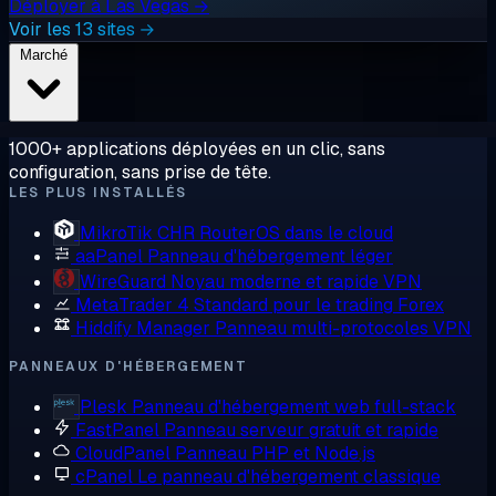
Déployer à Las Vegas →
Voir les 13 sites →
Marché
1000+ applications déployées en un clic, sans
configuration, sans prise de tête.
LES PLUS INSTALLÉS
MikroTik CHR
RouterOS dans le cloud
aaPanel
Panneau d'hébergement léger
WireGuard
Noyau moderne et rapide VPN
MetaTrader 4
Standard pour le trading Forex
Hiddify Manager
Panneau multi-protocoles VPN
PANNEAUX D'HÉBERGEMENT
Plesk
Panneau d'hébergement web full-stack
FastPanel
Panneau serveur gratuit et rapide
CloudPanel
Panneau PHP et Node.js
cPanel
Le panneau d'hébergement classique