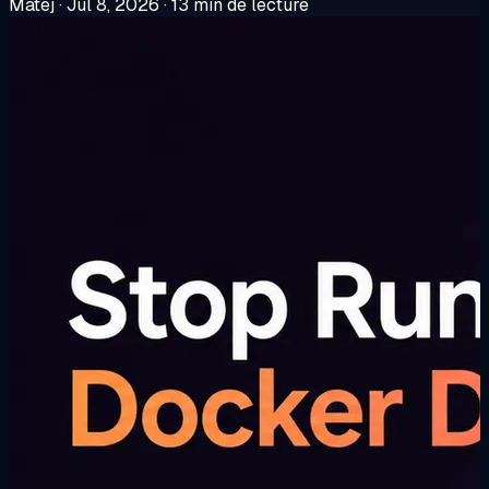
Matej
·
Jul 8, 2026
·
13 min de lecture