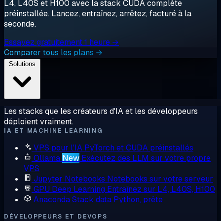
L4, L40S et H100 avec la stack CUDA complète
préinstallée. Lancez, entraînez, arrêtez, facturé à la
seconde.
Essayez gratuitement 1 heure →
Comparer tous les plans →
Solutions
Les stacks que les créateurs d'IA et les développeurs
déploient vraiment.
IA ET MACHINE LEARNING
VPS pour l'IA
PyTorch et CUDA préinstallés
Ollama
New
Exécutez des LLM sur votre propre
VPS
Jupyter Notebooks
Notebooks sur votre serveur
GPU Deep Learning
Entraînez sur L4, L40S, H100
Anaconda
Stack data Python, prête
DÉVELOPPEURS ET DEVOPS