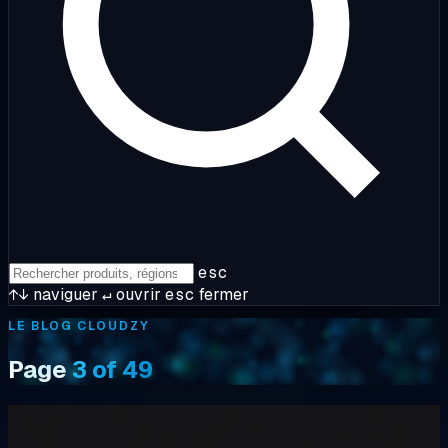
esc
↑↓
naviguer
↵
ouvrir
esc
fermer
LE BLOG CLOUDZY
Page
3 of 49