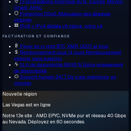
13 localisations
Amérique du N., Europe, Moyen-
Orient, APAC
Protection DDoS
Atténuation des attaques
intégrée
IPv6 + IPv4 dédiée
v6 native, votre v4
FACTURATION ET CONFIANCE
Payer en crypto
BTC, XMR, USDT et plus
Remboursement sous 14 jours
Remboursement
intégral, sans question
SLA de disponibilité 99,95 %
Notre engagement
de disponibilité
Support humain 24/7
De vrais ingénieurs, en
minutes
Nouvelle région
Las Vegas est en ligne
Notre 13e site : AMD EPYC, NVMe pur et réseau 40 Gbps
au Nevada. Déployez en 60 secondes.