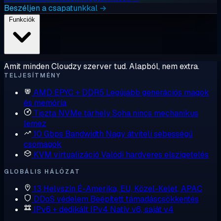
Beszéljen a csapatunkkal →
Funkciók
Amit minden Cloudzy szerver tud. Alapból, nem extra.
TELJESÍTMÉNY
AMD EPYC + DDR5
Legújabb generációs magok
és memória
Tiszta NVMe tárhely
Soha nincs mechanikus
lemez
10 Gbps Bandwidth
Nagy átviteli sebességű
csomagok
KVM virtualizáció
Valódi hardveres elszigetelés
GLOBÁLIS HÁLÓZAT
13 Helyszín
É-Amerika, EU, Közel-Kelet, APAC
DDoS védelem
Beépített támadáscsökkentés
IPv6 + dedikált IPv4
Natív v6, saját v4