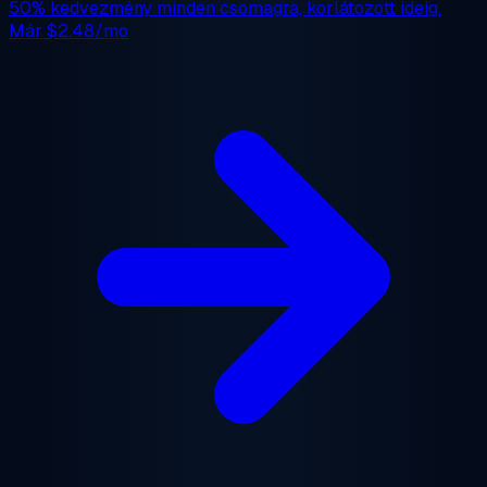
50% kedvezmény
minden csomagra, korlátozott ideig.
Már
$2.48/mo