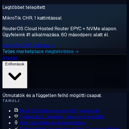
Legtöbbet telepített
MikroTik CHR, 1 kattintással
RouterOS Cloud Hosted Router EPYC + NVMe alapon.
Ügyfeleink #1 alkalmazása. 60 másodperc alatt él.
MikroTik CHR indítása →
Teljes marketplace megtekintése →
Árazás
Erőforrások
Útmutatók és a független felhő mögötti csapat.
TANULJ
Blog
Útmutatók és mérnöki jegyzetek
Tudásbázis
Lépésről lépésre útmutatók
Hírszoba
Sajtó és bejelentések
Szolgáltatók összehasonlítása
Cloudzy a többi