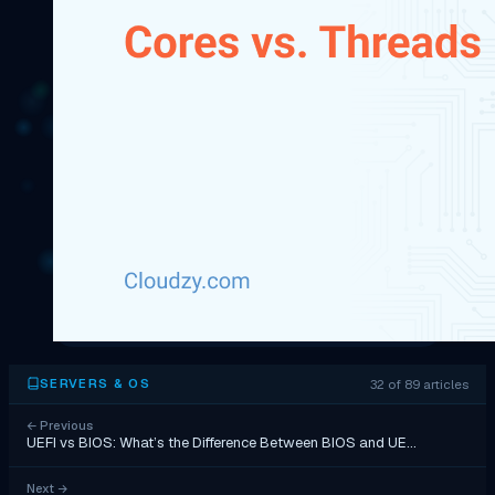
32 of 89 articles
SERVERS & OS
←
Previous
UEFI vs BIOS: What’s the Difference Between BIOS and UE…
Next
→