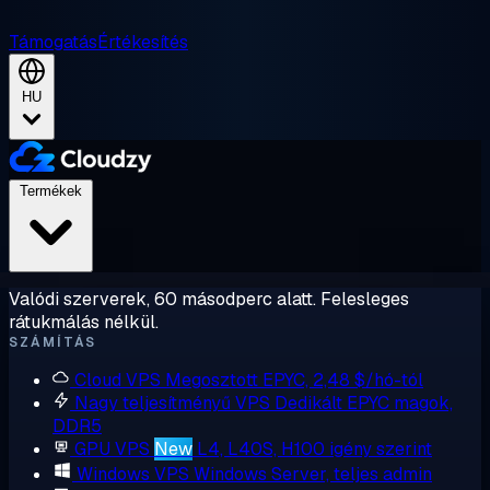
Támogatás
Értékesítés
HU
Termékek
Valódi szerverek, 60 másodperc alatt. Felesleges
rátukmálás nélkül.
SZÁMÍTÁS
Cloud VPS
Megosztott EPYC, 2,48 $/hó-tól
Nagy teljesítményű VPS
Dedikált EPYC magok,
DDR5
GPU VPS
New
L4, L40S, H100 igény szerint
Windows VPS
Windows Server, teljes admin