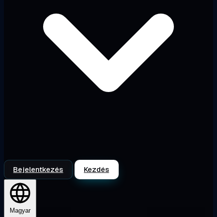
Bejelentkezés
Kezdés
Magyar