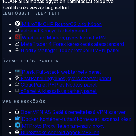
1000+ alkalmazás egyetlen kattintással telepítve,
beállítás és vesződség nélkül.
LEGTÖBBET TELEPÍTETT
MikroTik CHR
RouterOS a felhőben
aaPanel
Könnyű tárhelypanel
WireGuard
Modern, gyors kernel VPN
MetaTrader 4
Forex kereskedés alapstandard
Hiddify Manager
Többprotokollú VPN panel
ÜZEMELTETÉSI PANELEK
Plesk
Full-stack webtárhely panel
FastPanel
Ingyenes, gyors szerverpanel
CloudPanel
PHP és Node.js panel
cPanel
A klasszikus tárhelypanel
VPN ÉS ESZKÖZÖK
OpenVPN AS
Saját üzemeltetésű VPN szerver
Docker
Konténer-futtatókörnyezet, azonnal kész
MTProto Proxy
Telegram-natív proxy
BlueStacks
Android appok VPS-en