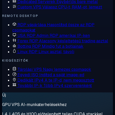
Dedicated Serverek
Egybérlős bare metal
Custom VPS
Válassz CPU-t, RAM-ot, lemezt
REMOTE DESKTOP
RDP vásárlása
Hasonlítsd össze az RDP
csomagokat
USA RDP
Admin RDP amerikai IP-ken
Forex RDP
Alacsony késleltetésű trading asztal
Botting RDP
Mindig fut a botjainak
Linux RDP
Linux asztal, távoli
KIEGÉSZÍTŐK
Tárolási VPS
Nagy lemezes csomagok
Egyedi ISO
Indítsd a saját image-ed
Dedikált IPv4
A te IP-d, nem megosztott
További IP-k
Több IPv4 szerverenként
Új
GPU VPS AI-munkaterhelésekhez
L4, L40S és H100 előtelepített teljes CUDA stackkel.