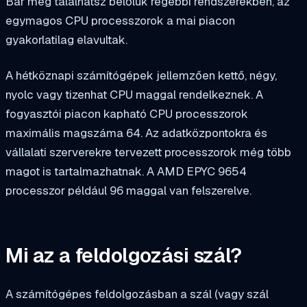
Bár még találhatsz belőlük régebbi rendszerekben, az
egymagos CPU processzorok a mai piacon
gyakorlatilag elavultak.
A hétköznapi számítógépek jellemzően kettő, négy,
nyolc vagy tizenhat CPU maggal rendelkeznek. A
fogyasztói piacon kapható CPU processzorok
maximális magszáma 64. Az adatközpontokra és
vállalati szerverekre tervezett processzorok még több
magot is tartalmazhatnak. A AMD EPYC 9654
processzor például 96 maggal van felszerelve.
Mi az a feldolgozási szál?
A számítógépes feldolgozásban a szál (vagy szál