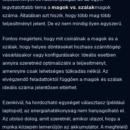
legvitatottabb téma a
magok vs. szálak
magok
száma. Általában azt hiszik, hogy több mag több
teljesítményt jelent. De ez nem mindig ilyen egyszerű.
Fontos megérteni, hogy mit csinálnak a magok és a
szálak, hogy helyes döntéseket hozhass számítógép
vásárlásakor vagy konfigurálsakor. Ideális esetben
annyira szeretnéd optimalizálni a teljesítményt,
amennyire csak lehetséges túlkiadás nélkül. Az
elvégzendő feladattoktól függően a magok és szálak
ideális száma jelentősen eltérhet.
Ezenkívül, ha hordozható egységet választasz (például
laptopot), az energiahatékonyság nem hanyagolható el.
Az utolsó dolog, amit szeretnél, amikor utazol, hogy a
munka közepén lemerüljön az akkumulátor. A megfelelő