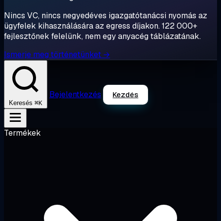
Nincs VC, nincs negyedéves igazgatótanácsi nyomás az
ügyfelek kihasználására az egress díjakon. 122 000+
fejlesztőnek felelünk, nem egy anyacég táblázatának.
Ismerje meg történetünket →
Bejelentkezés
Kezdés
⌘K
Keresés
Termékek