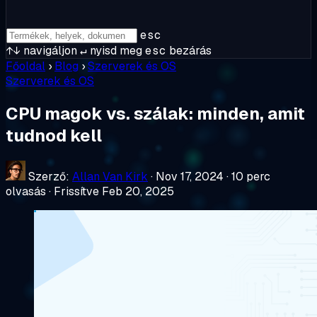
esc
↑↓
navigáljon
↵
nyisd meg
esc
bezárás
Főoldal
›
Blog
›
Szerverek és OS
Szerverek és OS
CPU magok vs. szálak: minden, amit
tudnod kell
Szerző:
Allan Van Kirk
·
Nov 17, 2024
·
10 perc
olvasás
·
Frissítve Feb 20, 2025