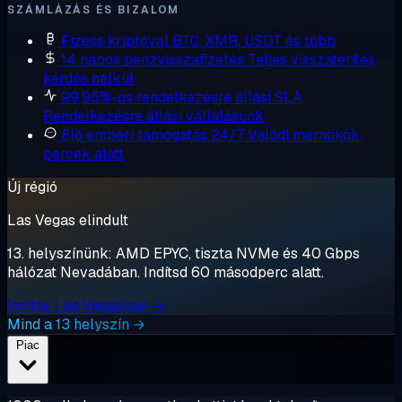
SZÁMLÁZÁS ÉS BIZALOM
Fizess kriptóval
BTC, XMR, USDT és több
14 napos pénzvisszafizetés
Teljes visszatérítés,
kérdés nélkül
99,95%-os rendelkezésre állási SLA
Rendelkezésre állási vállalásunk
Élő emberi támogatás 24/7
Valódi mérnökök,
percek alatt
Új régió
Las Vegas elindult
13. helyszínünk: AMD EPYC, tiszta NVMe és 40 Gbps
hálózat Nevadában. Indítsd 60 másodperc alatt.
Indítás Las Vegasban →
Mind a 13 helyszín →
Piac