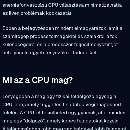
energiafogyasztású CPU választása minimalizálhatja
az ilyen problémák kockázatát.
Ebben a bejegyzésben mindent elmagyarázok, amit a
számítógép processzormagokról és szálakról, azok
különbségeiről és a processzor teljesítményszintjét
befolyásoló egyéb tényezőkről tudnod kell.
Mi az a CPU mag?
Lényegében a mag egy fizikai feldolgozó egység a
CPU-ben, amely független feladatok végrehajtásáért
felelős. A CPU-et tekintheted egy gyárnak, ahol minden
mag egy "dolgozó", amely képes feladatokat kezelni.
Általánosságban több mag segítségével több feladatot