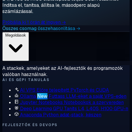
Indítsa el, tanítsa, állítsa le, másodperc alapú
számlázással.
Próbálja ki 1 órán át ingyen →
Összes csomag összehasonlítása →
Megoldások
A stackek, amelyeket az AI-fejlesztők és programozók
valóban használnak.
AI ÉS GÉPI TANULÁS
AI VPS
Előre telepített PyTorch és CUDA
Ollama
New
Futtass LLM-eket a saját VPS-eden
Jupyter Notebooks
Notebookok a szervereden
Deep Learning GPU
Taníts L4, L40S, H100 GPU-n
Anaconda
Python adat-stack, készen
FEJLESZTŐK ÉS DEVOPS