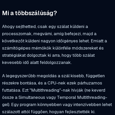
Mi a többszálúság?
Ahogy sejthetted, csak egy szálat küldeni a
processzornak, megvárni, amíg befejezi, majd a
következőt küldeni nagyon időigényes lehet. Emiatt a
számítógépes mérnökök különféle módszereket és
stratégiákat dolgoztak ki arra, hogy több szálat
kevesebb idő alatt feldolgozzanak.
A legegyszerűbb megoldás a szál kisebb, független
részekre bontása, és a CPU-nek ezek párhuzamos
futtatása. Ezt "Multithreading"-nak hívják (
ne keverd
össze a Simultaneous vagy Temporal Multithreading-
gel
). Egy program könnyebben vagy intenzívebben lehet
szálazott attól függően, hogyan fejlesztették ki.