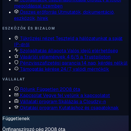
megoldással szemben
Összes erőforrás
Útmutatók, dokumentáció,
eszközök, hírek
ESZKÖZÖK ÉS BIZALOM
Tükrözési nézet
Teszteld a hálózatunkat a saját
IP-dről
Szolgáltatás állapota
Valós idejű elérhetőség
Vásárlói vélemények
4,6/5 a Trustpiloton
Pénzvisszafizetési garancia
14 nap, kérdés nélkül
Támogatás kérése
24/7, valódi mérnökök
VÁLLALAT
Rólunk
Független 2008 óta
Kapcsolat
Vegye fel velünk a kapcsolatot
Vállalati program
Skálázás a Cloudzy-n
Oktatási program
Kutatáshoz és csapatoknak
Függetlenek
Önfinanszírozó cég 2008 óta