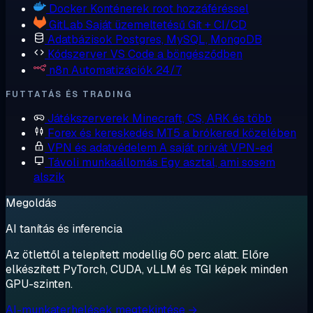
Docker
Konténerek root hozzáféréssel
GitLab
Saját üzemeltetésű Git + CI/CD
Adatbázisok
Postgres, MySQL, MongoDB
Kódszerver
VS Code a böngésződben
n8n
Automatizációk 24/7
FUTTATÁS ÉS TRADING
Játékszerverek
Minecraft, CS, ARK és több
Forex és kereskedés
MT5 a brókered közelében
VPN és adatvédelem
A saját privát VPN-ed
Távoli munkaállomás
Egy asztal, ami sosem
alszik
Megoldás
AI tanítás és inferencia
Az ötlettől a telepített modellig 60 perc alatt. Előre
elkészített PyTorch, CUDA, vLLM és TGI képek minden
GPU-szinten.
AI-munkaterhelések megtekintése →