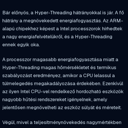
Bár előnyös, a Hyper-Threading hátrányokkal is jár. A fő
hátrány a megnövekedett energiafogyasztás. Az ARM-
alapú chipekhez képest a Intel processzorok hírhedtek
a nagy energiafelvételükről, és a Hyper-Threading
ennek egyik oka.
A processzor magasabb energiafogyasztása miatt a
Hyper-Threading magas hőmérsékletet és termikus
szabályozást eredményez, amikor a CPU lelassul a
túlmelegedés megakadályozása érdekében. Ezenkívül
az ilyen Intel CPU-vel rendelkező hordozható eszközök
nagyobb hűtési rendszereket igényelnek, amely
jelentősen megnövelheti az eszköz súlyát és méreteit.
Végül, mivel a teljesítménynövekedés nagymértékben