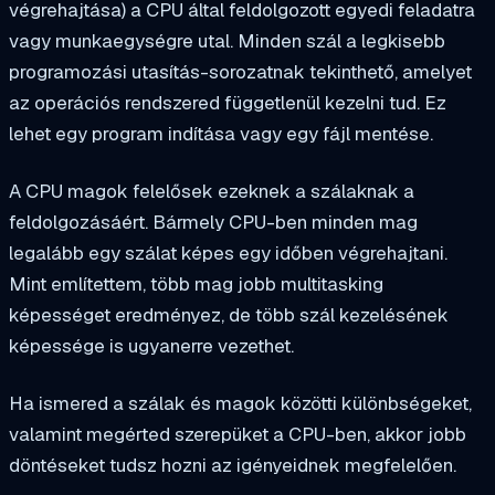
végrehajtása) a CPU által feldolgozott egyedi feladatra
vagy munkaegységre utal. Minden szál a legkisebb
programozási utasítás-sorozatnak tekinthető, amelyet
az operációs rendszered függetlenül kezelni tud. Ez
lehet egy program indítása vagy egy fájl mentése.
A CPU magok felelősek ezeknek a szálaknak a
feldolgozásáért. Bármely CPU-ben minden mag
legalább egy szálat képes egy időben végrehajtani.
Mint említettem, több mag jobb multitasking
képességet eredményez, de több szál kezelésének
képessége is ugyanerre vezethet.
Ha ismered a szálak és magok közötti különbségeket,
valamint megérted szerepüket a CPU-ben, akkor jobb
döntéseket tudsz hozni az igényeidnek megfelelően.