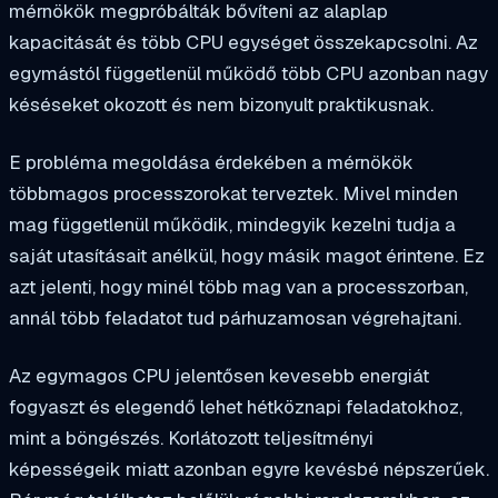
mérnökök megpróbálták bővíteni az alaplap
kapacitását és több CPU egységet összekapcsolni. Az
egymástól függetlenül működő több CPU azonban nagy
késéseket okozott és nem bizonyult praktikusnak.
E probléma megoldása érdekében a mérnökök
többmagos processzorokat terveztek. Mivel minden
mag függetlenül működik, mindegyik kezelni tudja a
saját utasításait anélkül, hogy másik magot érintene. Ez
azt jelenti, hogy minél több mag van a processzorban,
annál több feladatot tud párhuzamosan végrehajtani.
Az egymagos CPU jelentősen kevesebb energiát
fogyaszt és elegendő lehet hétköznapi feladatokhoz,
mint a böngészés. Korlátozott teljesítményi
képességeik miatt azonban egyre kevésbé népszerűek.