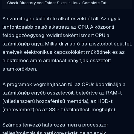
Check Directory and Folder Sizes in Linux: Complete Tut…
A számítógép különféle alkatrészekből áll. Az egyik
legfontosabb belső alkatrész az CPU. A központi
feldolgozóegység rövidítéseként ismert CPU a
számítógép agya. Milliárdnyi apró tranzisztorból épül fel,
amelyek elektronikus kapcsolóként működnek és az
elektromos áram áramlását irányítják összetett
áramkörökben.
A programok végrehajtásán túl az CPUs koordinálja a
számítógép egyéb összetevőit, beleértve az RAM-t
(véletlenszerű hozzáférésű memória), az HDD-t
(merevlemez) és az SSD-t (szilárdtest-meghajtó).
Számos tényező határozza meg a processzor
teljesítményét és hatékonyságát, de az egyik