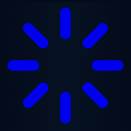
Ugrás a fő tartalomra