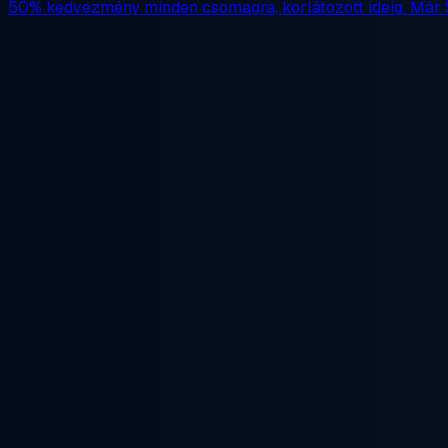
50% kedvezmény
minden csomagra, korlátozott ideig. Már