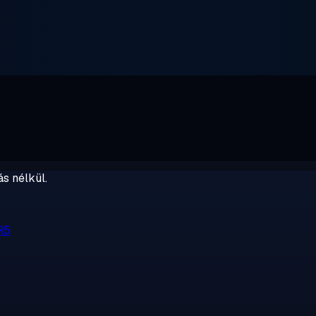
s nélkül.
R5