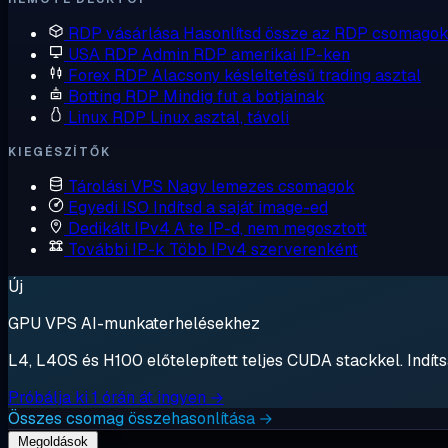
RDP vásárlása
Hasonlítsd össze az RDP csomagok
USA RDP
Admin RDP amerikai IP-ken
Forex RDP
Alacsony késleltetésű trading asztal
Botting RDP
Mindig fut a botjainak
Linux RDP
Linux asztal, távoli
KIEGÉSZÍTŐK
Tárolási VPS
Nagy lemezes csomagok
Egyedi ISO
Indítsd a saját image-ed
Dedikált IPv4
A te IP-d, nem megosztott
További IP-k
Több IPv4 szerverenként
Új
GPU VPS AI-munkaterhelésekhez
L4, L40S és H100 előtelepített teljes CUDA stackkel. Indítsa
Próbálja ki 1 órán át ingyen →
Összes csomag összehasonlítása →
Megoldások