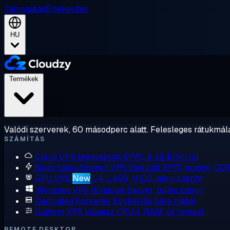
Támogatás
Értékesítés
HU
Termékek
Valódi szerverek, 60 másodperc alatt. Felesleges rátukmálá
SZÁMÍTÁS
Cloud VPS
Megosztott EPYC, 2,48 $/hó-tól
Nagy teljesítményű VPS
Dedikált EPYC magok, DD
GPU VPS
New
L4, L40S, H100 igény szerint
Windows VPS
Windows Server, teljes admin
Dedicated Serverek
Egybérlős bare metal
Custom VPS
Válassz CPU-t, RAM-ot, lemezt
REMOTE DESKTOP