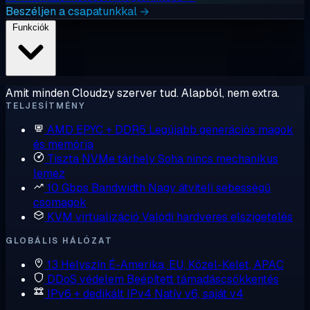
Beszéljen a csapatunkkal →
Funkciók
Amit minden Cloudzy szerver tud. Alapból, nem extra.
TELJESÍTMÉNY
AMD EPYC + DDR5
Legújabb generációs magok
és memória
Tiszta NVMe tárhely
Soha nincs mechanikus
lemez
10 Gbps Bandwidth
Nagy átviteli sebességű
csomagok
KVM virtualizáció
Valódi hardveres elszigetelés
GLOBÁLIS HÁLÓZAT
13 Helyszín
É-Amerika, EU, Közel-Kelet, APAC
DDoS védelem
Beépített támadáscsökkentés
IPv6 + dedikált IPv4
Natív v6, saját v4