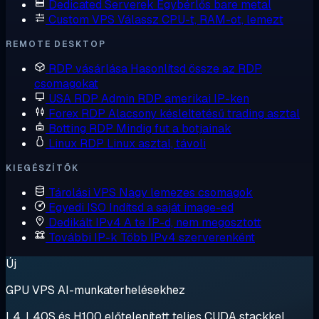
Dedicated Serverek
Egybérlős bare metal
Custom VPS
Válassz CPU-t, RAM-ot, lemezt
REMOTE DESKTOP
RDP vásárlása
Hasonlítsd össze az RDP
csomagokat
USA RDP
Admin RDP amerikai IP-ken
Forex RDP
Alacsony késleltetésű trading asztal
Botting RDP
Mindig fut a botjainak
Linux RDP
Linux asztal, távoli
KIEGÉSZÍTŐK
Tárolási VPS
Nagy lemezes csomagok
Egyedi ISO
Indítsd a saját image-ed
Dedikált IPv4
A te IP-d, nem megosztott
További IP-k
Több IPv4 szerverenként
Új
GPU VPS AI-munkaterhelésekhez
L4, L40S és H100 előtelepített teljes CUDA stackkel.