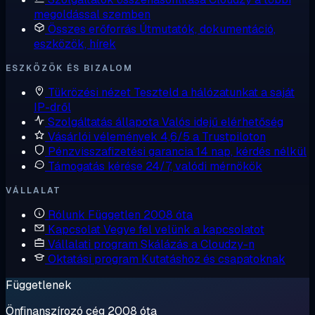
megoldással szemben
Összes erőforrás
Útmutatók, dokumentáció,
eszközök, hírek
ESZKÖZÖK ÉS BIZALOM
Tükrözési nézet
Teszteld a hálózatunkat a saját
IP-dről
Szolgáltatás állapota
Valós idejű elérhetőség
Vásárlói vélemények
4,6/5 a Trustpiloton
Pénzvisszafizetési garancia
14 nap, kérdés nélkül
Támogatás kérése
24/7, valódi mérnökök
VÁLLALAT
Rólunk
Független 2008 óta
Kapcsolat
Vegye fel velünk a kapcsolatot
Vállalati program
Skálázás a Cloudzy-n
Oktatási program
Kutatáshoz és csapatoknak
Függetlenek
Önfinanszírozó cég 2008 óta