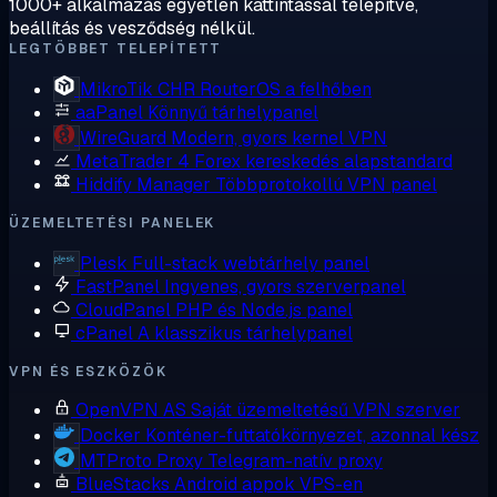
1000+ alkalmazás egyetlen kattintással telepítve,
beállítás és vesződség nélkül.
LEGTÖBBET TELEPÍTETT
MikroTik CHR
RouterOS a felhőben
aaPanel
Könnyű tárhelypanel
WireGuard
Modern, gyors kernel VPN
MetaTrader 4
Forex kereskedés alapstandard
Hiddify Manager
Többprotokollú VPN panel
ÜZEMELTETÉSI PANELEK
Plesk
Full-stack webtárhely panel
FastPanel
Ingyenes, gyors szerverpanel
CloudPanel
PHP és Node.js panel
cPanel
A klasszikus tárhelypanel
VPN ÉS ESZKÖZÖK
OpenVPN AS
Saját üzemeltetésű VPN szerver
Docker
Konténer-futtatókörnyezet, azonnal kész
MTProto Proxy
Telegram-natív proxy
BlueStacks
Android appok VPS-en