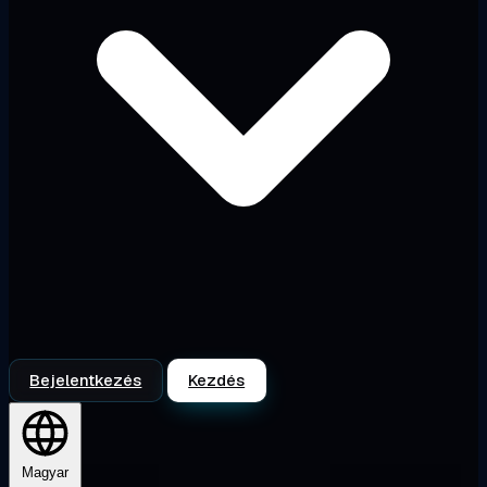
Bejelentkezés
Kezdés
Magyar