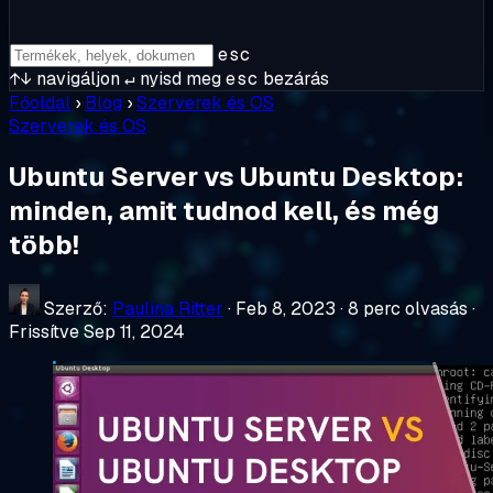
esc
↑↓
navigáljon
↵
nyisd meg
esc
bezárás
Főoldal
›
Blog
›
Szerverek és OS
Szerverek és OS
Ubuntu Server vs Ubuntu Desktop:
minden, amit tudnod kell, és még
több!
Szerző:
Paulina Ritter
·
Feb 8, 2023
·
8 perc olvasás
·
Frissítve Sep 11, 2024