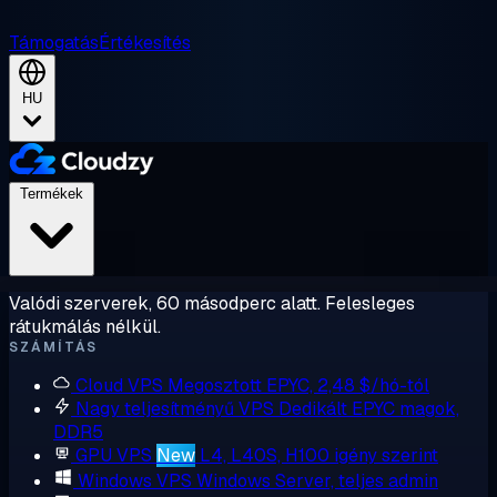
Támogatás
Értékesítés
HU
Termékek
Valódi szerverek, 60 másodperc alatt. Felesleges
rátukmálás nélkül.
SZÁMÍTÁS
Cloud VPS
Megosztott EPYC, 2,48 $/hó-tól
Nagy teljesítményű VPS
Dedikált EPYC magok,
DDR5
GPU VPS
New
L4, L40S, H100 igény szerint
Windows VPS
Windows Server, teljes admin