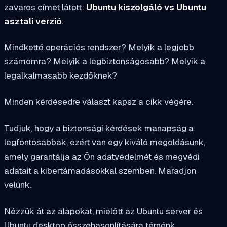
zavaros címet látott:
Ubuntu kiszolgáló vs Ubuntu
asztali verzió
.
Mindkettő operációs rendszer? Melyik a legjobb
számomra? Melyik a legbiztonságosabb? Melyik a
legalkalmasabb kezdőknek?
Minden kérdésedre választ kapsz a cikk végére.
Tudjuk, hogy a biztonsági kérdések manapság a
legfontosabbak, ezért van egy kiváló megoldásunk,
amely garantálja az Ön adatvédelmét és megvédi
adatait a kibertámadásokkal szemben. Maradjon
velünk.
Nézzük át az alapokat, mielőtt az Ubuntu server és
Ubuntu desktop összehasonlítására térnénk.