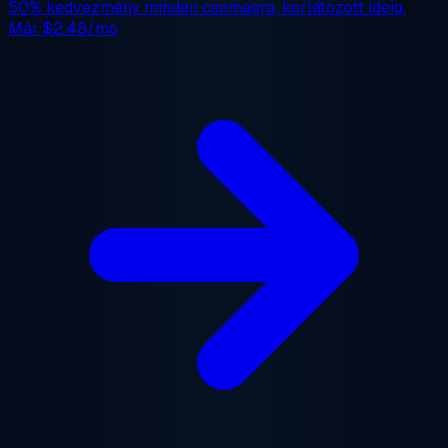
50% kedvezmény
minden csomagra, korlátozott ideig.
Már
$2.48/mo