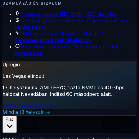
SZÁMLÁZÁS ÉS BIZALOM
Fizess kriptóval
BTC, XMR, USDT és több
14 napos pénzvisszafizetés
Teljes visszatérítés,
kérdés nélkül
99,95%-os rendelkezésre állási SLA
Rendelkezésre állási vállalásunk
Élő emberi támogatás 24/7
Valódi mérnökök,
percek alatt
Új régió
Las Vegas elindult
13. helyszínünk: AMD EPYC, tiszta NVMe és 40 Gbps
hálózat Nevadában. Indítsd 60 másodperc alatt.
Indítás Las Vegasban →
Mind a 13 helyszín →
Piac