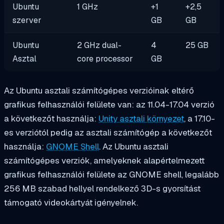
Ubuntu
1 GHz
+1
+2,5
szerver
GB
GB
Ubuntu
2 GHz dual-
4
25 GB
Asztal
core processor
GB
Az Ubuntu asztali számítógépes verzióinak eltérő
grafikus felhasználói felülete van: az 11.04-17.04 verzió
a következőt használja:
Unity asztali környezet
, a 17.10-
es verziótól pedig az asztali számítógép a következőt
használja:
GNOME Shell
. Az Ubuntu asztali
számítógépes verziók, amelyeknek alapértelmezett
grafikus felhasználói felülete az GNOME shell, legalább
256 MB szabad hellyel rendelkező 3D-s gyorsítást
támogató videokártyát igényelnek.