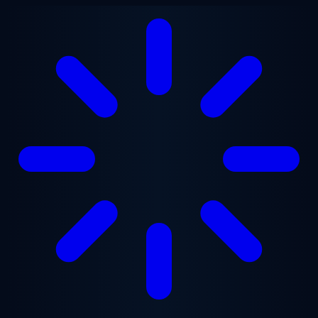
Ugrás a fő tartalomra