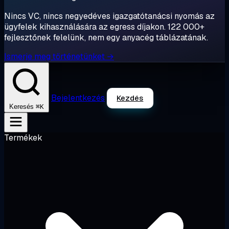
Nincs VC, nincs negyedéves igazgatótanácsi nyomás az
ügyfelek kihasználására az egress díjakon. 122 000+
fejlesztőnek felelünk, nem egy anyacég táblázatának.
Ismerje meg történetünket →
Bejelentkezés
Kezdés
⌘K
Keresés
Termékek