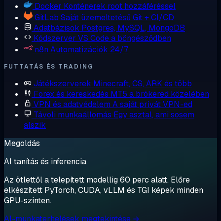
Docker
Konténerek root hozzáféréssel
GitLab
Saját üzemeltetésű Git + CI/CD
Adatbázisok
Postgres, MySQL, MongoDB
Kódszerver
VS Code a böngésződben
n8n
Automatizációk 24/7
FUTTATÁS ÉS TRADING
Játékszerverek
Minecraft, CS, ARK és több
Forex és kereskedés
MT5 a brókered közelében
VPN és adatvédelem
A saját privát VPN-ed
Távoli munkaállomás
Egy asztal, ami sosem
alszik
Megoldás
AI tanítás és inferencia
Az ötlettől a telepített modellig 60 perc alatt. Előre
elkészített PyTorch, CUDA, vLLM és TGI képek minden
GPU-szinten.
AI-munkaterhelések megtekintése →