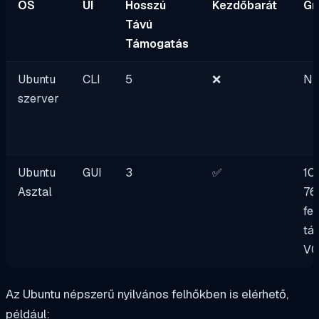
OS
UI
Hosszú
Kezdőbarát
Gr
Távú
Támogatás
Ubuntu
CLI
5
❌
N/
szerver
Ubuntu
GUI
3
✅
10
Asztal
76
fe
tá
V
Az Ubuntu népszerű nyilvános felhőkben is elérhető,
például: