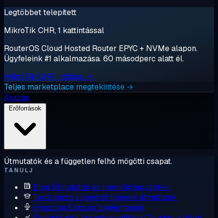
Legtöbbet telepített
MikroTik CHR, 1 kattintással
RouterOS Cloud Hosted Router EPYC + NVMe alapon.
Ügyfeleink #1 alkalmazása. 60 másodperc alatt él.
MikroTik CHR indítása →
Teljes marketplace megtekintése →
Árazás
Erőforrások
Útmutatók és a független felhő mögötti csapat.
TANULJ
Blog
Útmutatók és mérnöki jegyzetek
Tudásbázis
Lépésről lépésre útmutatók
Hírszoba
Sajtó és bejelentések
Szolgáltatók összehasonlítása
Cloudzy a többi