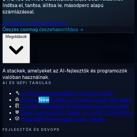
Indítsa el, tanítsa, állítsa le, másodperc alapú
számlázással.
Próbálja ki 1 órán át ingyen →
Összes csomag összehasonlítása →
Megoldások
A stackek, amelyeket az AI-fejlesztők és programozók
valóban használnak.
AI ÉS GÉPI TANULÁS
AI VPS
Előre telepített PyTorch és CUDA
Ollama
New
Futtass LLM-eket a saját VPS-eden
Jupyter Notebooks
Notebookok a szervereden
Deep Learning GPU
Taníts L4, L40S, H100 GPU-n
Anaconda
Python adat-stack, készen
FEJLESZTŐK ÉS DEVOPS