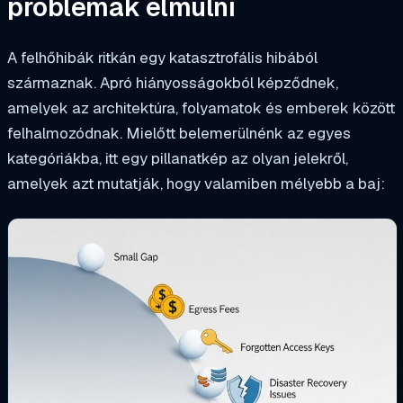
problémák elmúlni
A felhőhibák ritkán egy katasztrofális hibából
származnak. Apró hiányosságokból képződnek,
amelyek az architektúra, folyamatok és emberek között
felhalmozódnak. Mielőtt belemerülnénk az egyes
kategóriákba, itt egy pillanatkép az olyan jelekről,
amelyek azt mutatják, hogy valamiben mélyebb a baj: