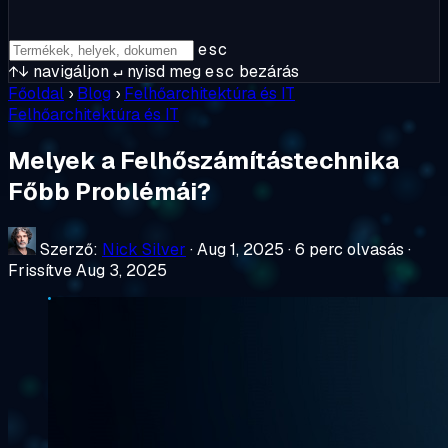
esc
↑↓
navigáljon
↵
nyisd meg
esc
bezárás
Főoldal
›
Blog
›
Felhőarchitektúra és IT
Felhőarchitektúra és IT
Melyek a Felhőszámítástechnika
Főbb Problémái?
Szerző:
Nick Silver
·
Aug 1, 2025
·
6 perc olvasás
·
Frissítve Aug 3, 2025