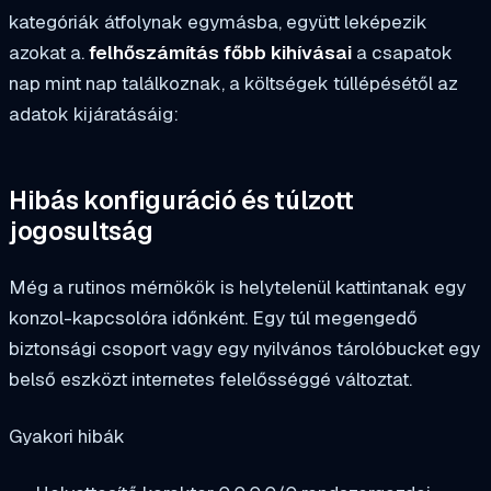
kategóriák átfolynak egymásba, együtt leképezik
azokat a.
felhőszámítás főbb kihívásai
a csapatok
nap mint nap találkoznak, a költségek túllépésétől az
adatok kijáratásáig:
Hibás konfiguráció és túlzott
jogosultság
Még a rutinos mérnökök is helytelenül kattintanak egy
konzol-kapcsolóra időnként. Egy túl megengedő
biztonsági csoport vagy egy nyilvános tárolóbucket egy
belső eszközt internetes felelősséggé változtat.
Gyakori hibák