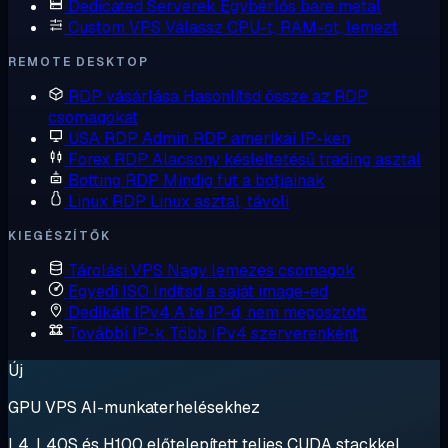
Dedicated Serverek
Egybérlős bare metal
Custom VPS
Válassz CPU-t, RAM-ot, lemezt
REMOTE DESKTOP
RDP vásárlása
Hasonlítsd össze az RDP
csomagokat
USA RDP
Admin RDP amerikai IP-ken
Forex RDP
Alacsony késleltetésű trading asztal
Botting RDP
Mindig fut a botjainak
Linux RDP
Linux asztal, távoli
KIEGÉSZÍTŐK
Tárolási VPS
Nagy lemezes csomagok
Egyedi ISO
Indítsd a saját image-ed
Dedikált IPv4
A te IP-d, nem megosztott
További IP-k
Több IPv4 szerverenként
Új
GPU VPS AI-munkaterhelésekhez
L4, L40S és H100 előtelepített teljes CUDA stackkel.