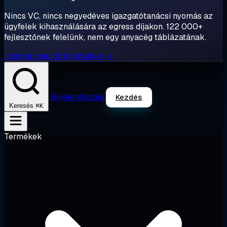
Nincs VC, nincs negyedéves igazgatótanácsi nyomás az
ügyfelek kihasználására az egress díjakon. 122 000+
fejlesztőnek felelünk, nem egy anyacég táblázatának.
Ismerje meg történetünket →
Bejelentkezés
Kezdés
⌘K
Keresés
Termékek