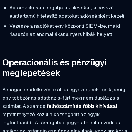
Automatikusan forgatja a kulcsokat; a hosszú
élettartamú hitelesítő adatokat adósságként kezeli.
Vezesse a naplókat egy központi SIEM-be, majd
riasszón az anomáliákat a nyers hibák helyett.
Operacionális és pénzügyi
meglepetések
A magas rendelkezésre állás egyszerűnek tűnik, amíg
egy többzónás adatbázis-fürt meg nem duplázza a
számlát. A számos
felhőszámítás főbb kihívásai
rejtett tényező közül a költségdrift az egyik
legfontosabb. A támogatási jegyek felhalmozódnak,
amikor az instancia családok elavulnak, vagy amikor a