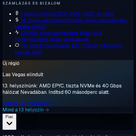
SZÁMLÁZÁS ÉS BIZALOM
Fizess kriptóval
BTC, XMR, USDT és több
14 napos pénzvisszafizetés
Teljes visszatérítés,
kérdés nélkül
99,95%-os rendelkezésre állási SLA
Rendelkezésre állási vállalásunk
Élő emberi támogatás 24/7
Valódi mérnökök,
percek alatt
Új régió
Las Vegas elindult
13. helyszínünk: AMD EPYC, tiszta NVMe és 40 Gbps
hálózat Nevadában. Indítsd 60 másodperc alatt.
Indítás Las Vegasban →
Mind a 13 helyszín →
Piac