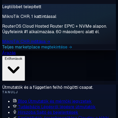
Legtöbbet telepített
MikroTik CHR, 1 kattintással
RouterOS Cloud Hosted Router EPYC + NVMe alapon.
Ügyfeleink #1 alkalmazása. 60 másodperc alatt él.
MikroTik CHR indítása →
Teljes marketplace megtekintése →
Árazás
Erőforrások
Útmutatók és a független felhő mögötti csapat.
TANULJ
Blog
Útmutatók és mérnöki jegyzetek
Tudásbázis
Lépésről lépésre útmutatók
Hírszoba
Sajtó és bejelentések
Szolgáltatók összehasonlítása
Cloudzy a többi