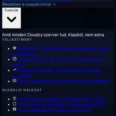
Beszéljen a csapatunkkal →
Funkciók
Amit minden Cloudzy szerver tud. Alapból, nem extra.
TELJESÍTMÉNY
AMD EPYC + DDR5
Legújabb generációs magok
és memória
Tiszta NVMe tárhely
Soha nincs mechanikus
lemez
10 Gbps Bandwidth
Nagy átviteli sebességű
csomagok
KVM virtualizáció
Valódi hardveres elszigetelés
GLOBÁLIS HÁLÓZAT
13 Helyszín
É-Amerika, EU, Közel-Kelet, APAC
DDoS védelem
Beépített támadáscsökkentés
IPv6 + dedikált IPv4
Natív v6, saját v4