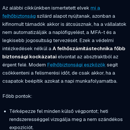
Az alábbi cikkünkben ismertetett elvek
mi a
felhőbiztonság
szilárd alapot nyújtanak, azonban a
kifinomult támadók akkor is átcsúsznak, ha a vállalatok
nem automatizálják a naplófigyelést, a MFA-t és a
legkisebb jogosultság tervezését. Ezek a védelmi
intézkedések nélkül a
A felhőszámítástechnika főbb
biztonsági kockázatai
elvontat az absztraktból az
érgent felé.
Modern
Felhőbiztonsági eszközök
segít
csökkenteni a felismerési időt, de csak akkor, ha a
csapatok beépítik azokat a napi munkafolyamatba.
Főbb pontok:
Térképezze fel minden külső végpontot; heti
rendszerességgel vizsgálja meg a nem szándékos
expozíciót.