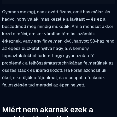
Gyorsan mozogj, csak azért fizess, amit használsz, és
hagyd, hogy valaki más kezelje a javítást — és ez a
beszédmód még mindig működik. Ám a méhesút akkor
kezd elmúlni, amikor váratlan tárolási számlák
érkeznek, vagy egy figyelmen kívül hagyott S3-házirend
az egész bucketet nyitva hagyja. A kemény
tapasztalatokból tudom, hogy ugyanazok a fő
problémák a felhőszámítástechnikában felmerülnek az
összes stack és iparág között. Ha korán azonosítjuk
őket, elkerüljük a fájdalmat, és a csapat a funkciók
fejlesztésén tud maradni az égen helyett.
Miért nem akarnak ezek a