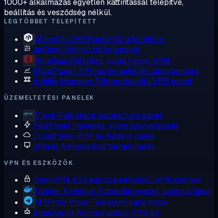
1000+ alkalmazás egyetlen kattintással telepítve,
beállítás és vesződség nélkül.
LEGTÖBBET TELEPÍTETT
MikroTik CHR
RouterOS a felhőben
aaPanel
Könnyű tárhelypanel
WireGuard
Modern, gyors kernel VPN
MetaTrader 4
Forex kereskedés alapstandard
Hiddify Manager
Többprotokollú VPN panel
ÜZEMELTETÉSI PANELEK
Plesk
Full-stack webtárhely panel
FastPanel
Ingyenes, gyors szerverpanel
CloudPanel
PHP és Node.js panel
cPanel
A klasszikus tárhelypanel
VPN ÉS ESZKÖZÖK
OpenVPN AS
Saját üzemeltetésű VPN szerver
Docker
Konténer-futtatókörnyezet, azonnal kész
MTProto Proxy
Telegram-natív proxy
BlueStacks
Android appok VPS-en