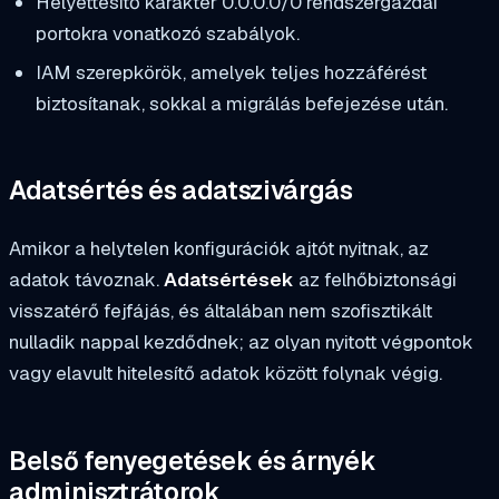
Helyettesítő karakter
0.0.0.0/0
rendszergazdai
portokra vonatkozó szabályok.
IAM szerepkörök, amelyek teljes hozzáférést
biztosítanak, sokkal a migrálás befejezése után.
Adatsértés és adatszivárgás
Amikor a helytelen konfigurációk ajtót nyitnak, az
adatok távoznak.
Adatsértések
az felhőbiztonsági
visszatérő fejfájás, és általában nem szofisztikált
nulladik nappal kezdődnek; az olyan nyitott végpontok
vagy elavult hitelesítő adatok között folynak végig.
Belső fenyegetések és árnyék
adminisztrátorok