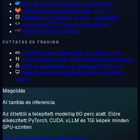
Docker
Konténerek root hozzáféréssel
GitLab
Saját üzemeltetésű Git + CI/CD
Adatbázisok
Postgres, MySQL, MongoDB
Kódszerver
VS Code a böngésződben
n8n
Automatizációk 24/7
FUTTATÁS ÉS TRADING
Játékszerverek
Minecraft, CS, ARK és több
Forex és kereskedés
MT5 a brókered közelében
VPN és adatvédelem
A saját privát VPN-ed
Távoli munkaállomás
Egy asztal, ami sosem
alszik
Megoldás
AI tanítás és inferencia
Az ötlettől a telepített modellig 60 perc alatt. Előre
elkészített PyTorch, CUDA, vLLM és TGI képek minden
GPU-szinten.
AI-munkaterhelések megtekintése →