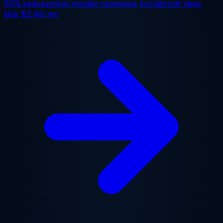
50% kedvezmény
minden csomagra, korlátozott ideig.
Már
$2.48/mo