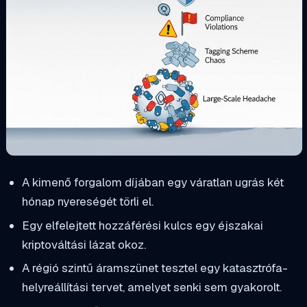
A kimenő forgalom díjában egy váratlan ugrás két
hónap nyereségét törli el.
Egy elfelejtett hozzáférési kulcs egy éjszakai
kriptováltási lázat okoz.
A régió szintű áramszünet tesztel egy katasztrófa-
helyreállítási tervet, amelyet senki sem gyakorolt.