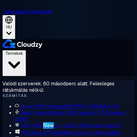
Támogatás
Értékesítés
HU
Termékek
Valódi szerverek, 60 másodperc alatt. Felesleges
rátukmálás nélkül.
SZÁMÍTÁS
Cloud VPS
Megosztott EPYC, 2,48 $/hó-tól
Nagy teljesítményű VPS
Dedikált EPYC magok,
DDR5
GPU VPS
New
L4, L40S, H100 igény szerint
Windows VPS
Windows Server, teljes admin