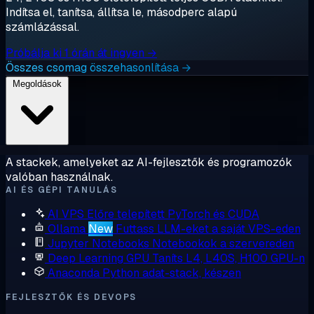
Indítsa el, tanítsa, állítsa le, másodperc alapú
számlázással.
Próbálja ki 1 órán át ingyen →
Összes csomag összehasonlítása →
Megoldások
A stackek, amelyeket az AI-fejlesztők és programozók
valóban használnak.
AI ÉS GÉPI TANULÁS
AI VPS
Előre telepített PyTorch és CUDA
Ollama
New
Futtass LLM-eket a saját VPS-eden
Jupyter Notebooks
Notebookok a szervereden
Deep Learning GPU
Taníts L4, L40S, H100 GPU-n
Anaconda
Python adat-stack, készen
FEJLESZTŐK ÉS DEVOPS