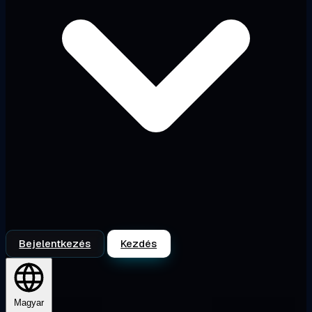
Bejelentkezés
Kezdés
Magyar