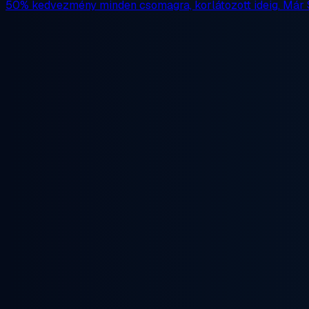
50% kedvezmény
minden csomagra, korlátozott ideig. Már