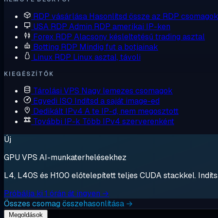
RDP vásárlása
Hasonlítsd össze az RDP csomagok
USA RDP
Admin RDP amerikai IP-ken
Forex RDP
Alacsony késleltetésű trading asztal
Botting RDP
Mindig fut a botjainak
Linux RDP
Linux asztal, távoli
KIEGÉSZÍTŐK
Tárolási VPS
Nagy lemezes csomagok
Egyedi ISO
Indítsd a saját image-ed
Dedikált IPv4
A te IP-d, nem megosztott
További IP-k
Több IPv4 szerverenként
Új
GPU VPS AI-munkaterhelésekhez
L4, L40S és H100 előtelepített teljes CUDA stackkel. Indítsa
Próbálja ki 1 órán át ingyen →
Összes csomag összehasonlítása →
Megoldások