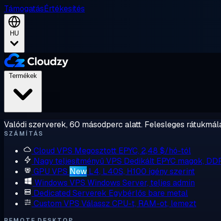
Támogatás
Értékesítés
HU
Termékek
Valódi szerverek, 60 másodperc alatt. Felesleges rátukmálá
SZÁMÍTÁS
Cloud VPS
Megosztott EPYC, 2,48 $/hó-tól
Nagy teljesítményű VPS
Dedikált EPYC magok, DD
GPU VPS
New
L4, L40S, H100 igény szerint
Windows VPS
Windows Server, teljes admin
Dedicated Serverek
Egybérlős bare metal
Custom VPS
Válassz CPU-t, RAM-ot, lemezt
REMOTE DESKTOP