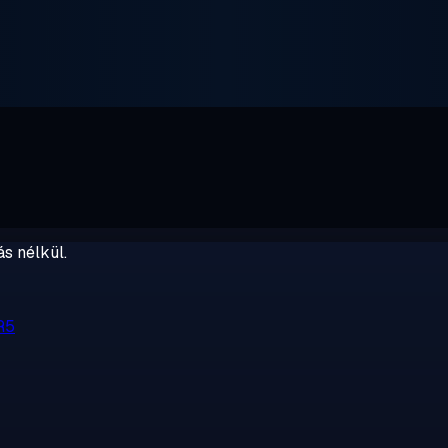
s nélkül.
R5