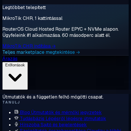
Legtöbbet telepített
MikroTik CHR, 1 kattintással
RouterOS Cloud Hosted Router EPYC + NVMe alapon.
Ügyfeleink #1 alkalmazása. 60 másodperc alatt él.
MikroTik CHR indítása →
Teljes marketplace megtekintése →
Árazás
Erőforrások
Útmutatók és a független felhő mögötti csapat.
TANULJ
Blog
Útmutatók és mérnöki jegyzetek
Tudásbázis
Lépésről lépésre útmutatók
Hírszoba
Sajtó és bejelentések
Szolgáltatók összehasonlítása
Cloudzy a többi