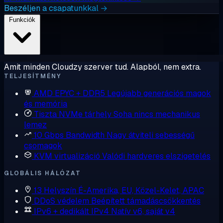
Beszéljen a csapatunkkal →
Funkciók
Amit minden Cloudzy szerver tud. Alapból, nem extra.
TELJESÍTMÉNY
AMD EPYC + DDR5
Legújabb generációs magok
és memória
Tiszta NVMe tárhely
Soha nincs mechanikus
lemez
10 Gbps Bandwidth
Nagy átviteli sebességű
csomagok
KVM virtualizáció
Valódi hardveres elszigetelés
GLOBÁLIS HÁLÓZAT
13 Helyszín
É-Amerika, EU, Közel-Kelet, APAC
DDoS védelem
Beépített támadáscsökkentés
IPv6 + dedikált IPv4
Natív v6, saját v4