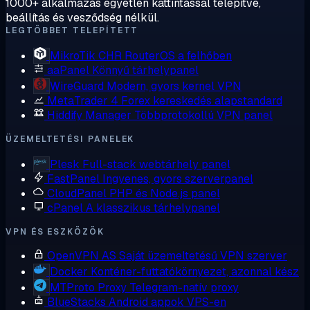
1000+ alkalmazás egyetlen kattintással telepítve,
beállítás és vesződség nélkül.
LEGTÖBBET TELEPÍTETT
MikroTik CHR
RouterOS a felhőben
aaPanel
Könnyű tárhelypanel
WireGuard
Modern, gyors kernel VPN
MetaTrader 4
Forex kereskedés alapstandard
Hiddify Manager
Többprotokollú VPN panel
ÜZEMELTETÉSI PANELEK
Plesk
Full-stack webtárhely panel
FastPanel
Ingyenes, gyors szerverpanel
CloudPanel
PHP és Node.js panel
cPanel
A klasszikus tárhelypanel
VPN ÉS ESZKÖZÖK
OpenVPN AS
Saját üzemeltetésű VPN szerver
Docker
Konténer-futtatókörnyezet, azonnal kész
MTProto Proxy
Telegram-natív proxy
BlueStacks
Android appok VPS-en