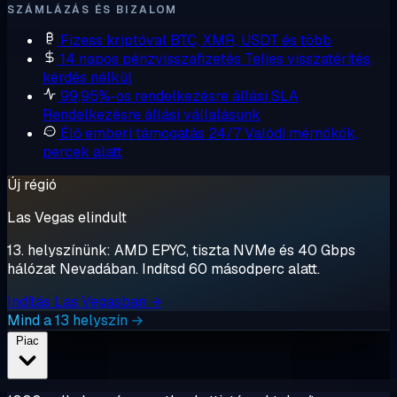
SZÁMLÁZÁS ÉS BIZALOM
Fizess kriptóval
BTC, XMR, USDT és több
14 napos pénzvisszafizetés
Teljes visszatérítés,
kérdés nélkül
99,95%-os rendelkezésre állási SLA
Rendelkezésre állási vállalásunk
Élő emberi támogatás 24/7
Valódi mérnökök,
percek alatt
Új régió
Las Vegas elindult
13. helyszínünk: AMD EPYC, tiszta NVMe és 40 Gbps
hálózat Nevadában. Indítsd 60 másodperc alatt.
Indítás Las Vegasban →
Mind a 13 helyszín →
Piac