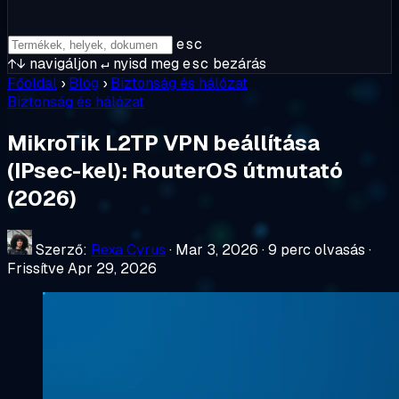
esc
↑↓
navigáljon
↵
nyisd meg
esc
bezárás
Főoldal
›
Blog
›
Biztonság és hálózat
Biztonság és hálózat
MikroTik L2TP VPN beállítása
(IPsec-kel): RouterOS útmutató
(2026)
Szerző:
Rexa Cyrus
·
Mar 3, 2026
·
9 perc olvasás
·
Frissítve Apr 29, 2026