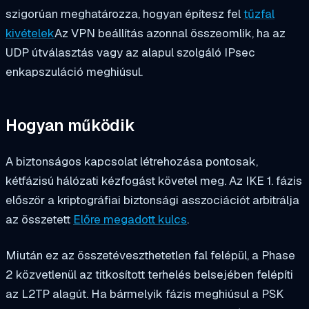
szigorúan meghatározza, hogyan építesz fel
tűzfal
kivételek
Az VPN beállítás azonnal összeomlik, ha az
UDP útválasztás vagy az alapul szolgáló IPsec
enkapszuláció meghiúsul.
Hogyan működik
A biztonságos kapcsolat létrehozása pontosak,
kétfázisú hálózati kézfogást követel meg. Az IKE 1. fázis
először a kriptográfiai biztonsági asszociációt arbitrálja
az összetett
Előre megadott kulcs
.
Miután ez az összetéveszthetetlen fal felépül, a Phase
2 közvetlenül az titkosított terhelés belsejében felépíti
az L2TP alagút. Ha bármelyik fázis meghiúsul a PSK