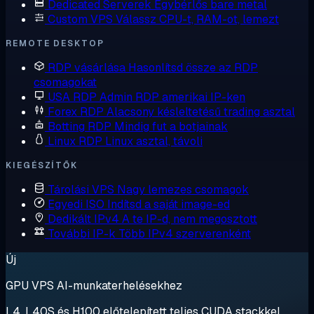
Dedicated Serverek
Egybérlős bare metal
Custom VPS
Válassz CPU-t, RAM-ot, lemezt
REMOTE DESKTOP
RDP vásárlása
Hasonlítsd össze az RDP
csomagokat
USA RDP
Admin RDP amerikai IP-ken
Forex RDP
Alacsony késleltetésű trading asztal
Botting RDP
Mindig fut a botjainak
Linux RDP
Linux asztal, távoli
KIEGÉSZÍTŐK
Tárolási VPS
Nagy lemezes csomagok
Egyedi ISO
Indítsd a saját image-ed
Dedikált IPv4
A te IP-d, nem megosztott
További IP-k
Több IPv4 szerverenként
Új
GPU VPS AI-munkaterhelésekhez
L4, L40S és H100 előtelepített teljes CUDA stackkel.