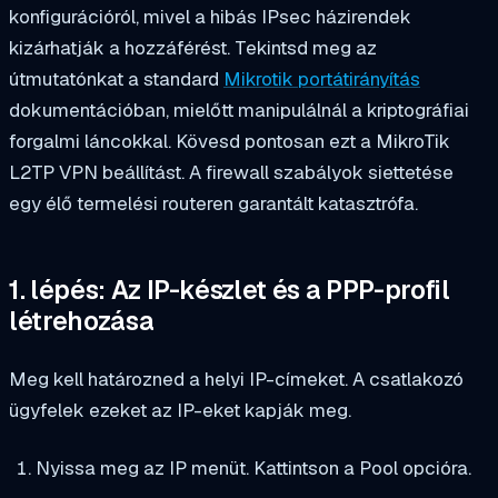
konfigurációról, mivel a hibás IPsec házirendek
kizárhatják a hozzáférést. Tekintsd meg az
útmutatónkat a standard
Mikrotik portátirányítás
dokumentációban, mielőtt manipulálnál a kriptográfiai
forgalmi láncokkal. Kövesd pontosan ezt a MikroTik
L2TP VPN beállítást. A firewall szabályok siettetése
egy élő termelési routeren garantált katasztrófa.
1. lépés: Az IP-készlet és a PPP-profil
létrehozása
Meg kell határozned a helyi IP-címeket. A csatlakozó
ügyfelek ezeket az IP-eket kapják meg.
Nyissa meg az IP menüt. Kattintson a Pool opcióra.