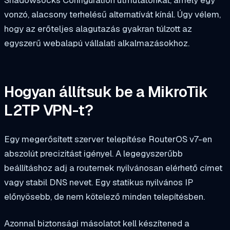
vonzó, alacsony terhelésű alternatívát kínál. Úgy vélem,
hogy az erőteljes alagutazás gyakran túlzott az
egyszerű webalapú vállalati alkalmazásokhoz.
Hogyan állítsuk be a MikroTik
L2TP VPN-t?
Egy megerősített szerver telepítése RouterOS v7-en
abszolút precizitást igényel. A legegyszerűbb
beállításhoz adj a routernek nyilvánosan elérhető címet
vagy stabil DNS nevet. Egy statikus nyilvános IP
előnyösebb, de nem kötelező minden telepítésben.
Azonnal biztonsági másolatot kell készítened a