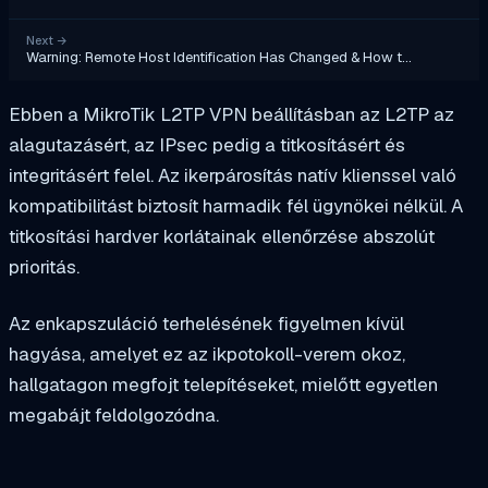
Next
→
Warning: Remote Host Identification Has Changed & How t…
Ebben a MikroTik L2TP VPN beállításban az L2TP az
alagutazásért, az IPsec pedig a titkosításért és
integritásért felel. Az ikerpárosítás natív klienssel való
kompatibilitást biztosít harmadik fél ügynökei nélkül. A
titkosítási hardver korlátainak ellenőrzése abszolút
prioritás.
Az enkapszuláció terhelésének figyelmen kívül
hagyása, amelyet ez az ikpotokoll-verem okoz,
hallgatagon megfojt telepítéseket, mielőtt egyetlen
megabájt feldolgozódna.