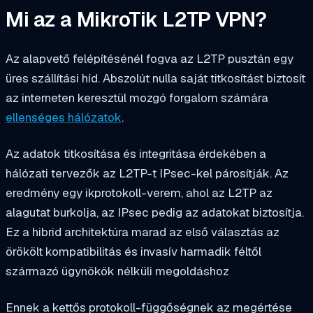
Mi az a MikroTik L2TP VPN?
Az alapvető felépítésénél fogva az L2TP pusztán egy
üres szállítási híd. Abszolút nulla saját titkosítást biztosít
az interneten keresztül mozgó forgalom számára
ellenséges hálózatok
.
Az adatok titkosítása és integritása érdekében a
hálózati tervezők az L2TP-t IPsec-kel párosítják. Az
eredmény egy ikprotokoll-verem, ahol az L2TP az
alagutat burkolja, az IPsec pedig az adatokat biztosítja.
Ez a hibrid architektúra marad az első választás az
örökölt kompatibilitás és invasív harmadik féltől
származó ügynökök nélküli megoldáshoz
Ennek a kettős protokoll-függőségnek az megértése