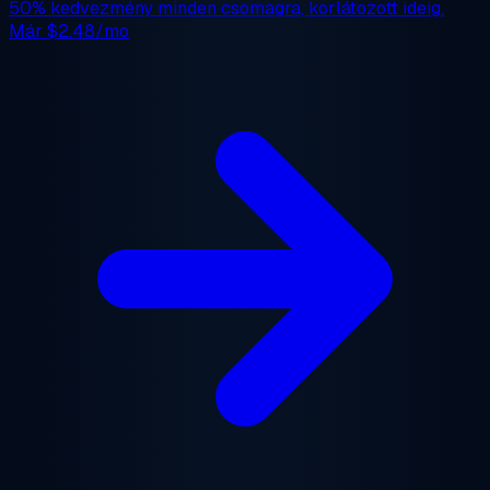
50% kedvezmény
minden csomagra, korlátozott ideig.
Már
$2.48/mo