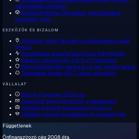
megoldással szemben
Összes erőforrás
Útmutatók, dokumentáció,
eszközök, hírek
ESZKÖZÖK ÉS BIZALOM
Tükrözési nézet
Teszteld a hálózatunkat a saját
IP-dről
Szolgáltatás állapota
Valós idejű elérhetőség
Vásárlói vélemények
4,6/5 a Trustpiloton
Pénzvisszafizetési garancia
14 nap, kérdés nélkül
Támogatás kérése
24/7, valódi mérnökök
VÁLLALAT
Rólunk
Független 2008 óta
Kapcsolat
Vegye fel velünk a kapcsolatot
Vállalati program
Skálázás a Cloudzy-n
Oktatási program
Kutatáshoz és csapatoknak
Függetlenek
Önfinanszírozó cég 2008 óta