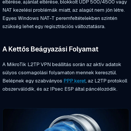
eltérése, ajánlat eltérése, blokkolt UDP 500/4500 vagy
NAT kezelési problémák miatt, az alagút nem jön létre.
Egyes Windows NAT-T peremfeltételekben szintén
szükség lehet egy regisztrációs változtatásra.
A Kettős Beágyazási Folyamat
A MikroTik L2TP VPN beállítás során az aktív adatok
súlyos csomagolási folyamaton mennek keresztül.
Belépnek egy szabványos
PPP keret
, az L2TP protokoll
obszerválódik, és az IPsec ESP által páncélozódik.