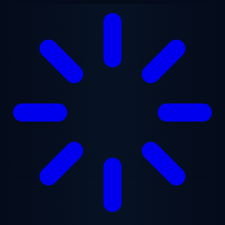
Ugrás a fő tartalomra