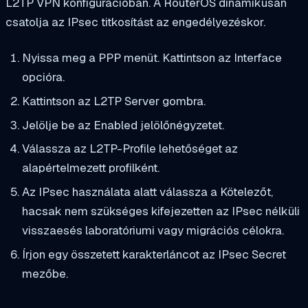
L2TP VPN konfigurációban. A RouterOS dinamikusan
csatolja az IPsec titkosítást az engedélyezéskor.
Nyissa meg a PPP menüt. Kattintson az Interface
opcióra.
Kattintson az L2TP Server gombra.
Jelölje be az Enabled jelölőnégyzetet.
Válassza az L2TP-Profile lehetőséget az
alapértelmezett profilként.
Az IPsec használata alatt válassza a Kötelezőt,
hacsak nem szükséges kifejezetten az IPsec nélküli
visszaesés laboratóriumi vagy migrációs célokra.
Írjon egy összetett karakterláncot az IPsec Secret
mezőbe.