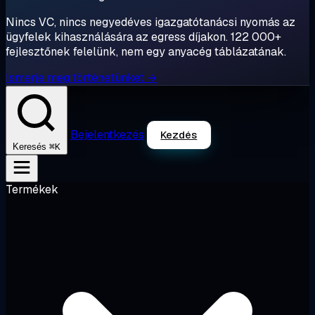
Nincs VC, nincs negyedéves igazgatótanácsi nyomás az
ügyfelek kihasználására az egress díjakon. 122 000+
fejlesztőnek felelünk, nem egy anyacég táblázatának.
Ismerje meg történetünket →
Bejelentkezés
Kezdés
⌘K
Keresés
Termékek