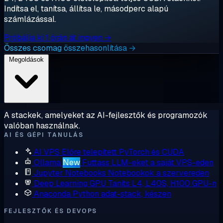
Indítsa el, tanítsa, állítsa le, másodperc alapú
számlázással.
Próbálja ki 1 órán át ingyen →
Összes csomag összehasonlítása →
Megoldások
A stackek, amelyeket az AI-fejlesztők és programozók
valóban használnak.
AI ÉS GÉPI TANULÁS
AI VPS
Előre telepített PyTorch és CUDA
Ollama
New
Futtass LLM-eket a saját VPS-eden
Jupyter Notebooks
Notebookok a szervereden
Deep Learning GPU
Taníts L4, L40S, H100 GPU-n
Anaconda
Python adat-stack, készen
FEJLESZTŐK ÉS DEVOPS