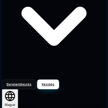
Bejelentkezés
Kezdés
Magyar