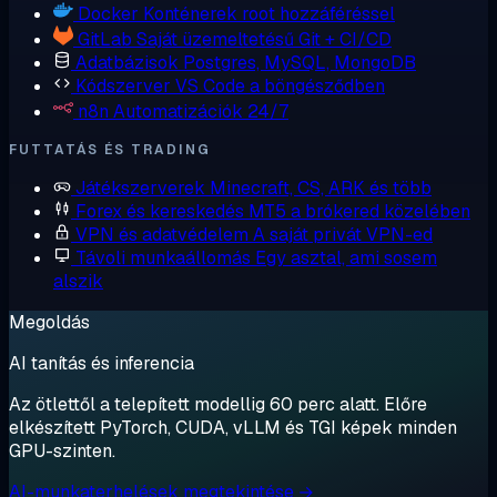
Docker
Konténerek root hozzáféréssel
GitLab
Saját üzemeltetésű Git + CI/CD
Adatbázisok
Postgres, MySQL, MongoDB
Kódszerver
VS Code a böngésződben
n8n
Automatizációk 24/7
FUTTATÁS ÉS TRADING
Játékszerverek
Minecraft, CS, ARK és több
Forex és kereskedés
MT5 a brókered közelében
VPN és adatvédelem
A saját privát VPN-ed
Távoli munkaállomás
Egy asztal, ami sosem
alszik
Megoldás
AI tanítás és inferencia
Az ötlettől a telepített modellig 60 perc alatt. Előre
elkészített PyTorch, CUDA, vLLM és TGI képek minden
GPU-szinten.
AI-munkaterhelések megtekintése →