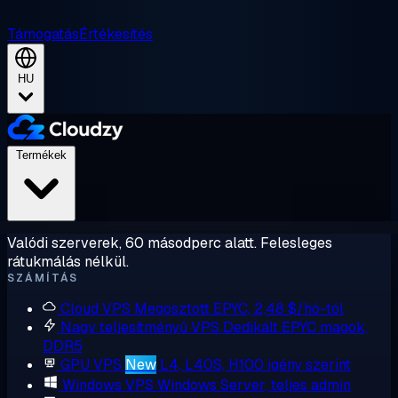
Támogatás
Értékesítés
HU
Termékek
Valódi szerverek, 60 másodperc alatt. Felesleges
rátukmálás nélkül.
SZÁMÍTÁS
Cloud VPS
Megosztott EPYC, 2,48 $/hó-tól
Nagy teljesítményű VPS
Dedikált EPYC magok,
DDR5
GPU VPS
New
L4, L40S, H100 igény szerint
Windows VPS
Windows Server, teljes admin