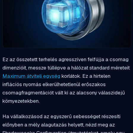
Ez az összetett terhelés agresszíven felfújja a csomag
dimenzióit, messze túllépve a hálózat standard méreteit
Maximum átviteli egység
korlátok. Ez a hirtelen
inflációs nyomás elkerülhetetlenül erőszakos
csomagfragmentációt vált ki az alacsony válaszidejű
környezetekben.
Ha vállalkozásod az egyszerű sebességet részesíti
előnyben a mély alagutazás helyett, nézd meg az
Shadowsocks Configuration útmutatónkat, amely egy