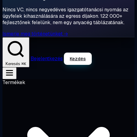
Nincs VC, nincs negyedéves igazgatótanácsi nyomás az
ügyfelek kihasználására az egress díjakon. 122 000+
fejlesztőnek felelünk, nem egy anyacég táblázatának.
Ismerje meg történetünket →
Bejelentkezés
Kezdés
⌘K
Keresés
Termékek