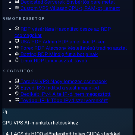
Dedicated Serverek
Egybérlős bare metal
Custom VPS
Válassz CPU-t, RAM-ot, lemezt
REMOTE DESKTOP
RDP vásárlása
Hasonlítsd össze az RDP
csomagokat
USA RDP
Admin RDP amerikai IP-ken
Forex RDP
Alacsony késleltetésű trading asztal
Botting RDP
Mindig fut a botjainak
Linux RDP
Linux asztal, távoli
KIEGÉSZÍTŐK
Tárolási VPS
Nagy lemezes csomagok
Egyedi ISO
Indítsd a saját image-ed
Dedikált IPv4
A te IP-d, nem megosztott
További IP-k
Több IPv4 szerverenként
Új
GPU VPS AI-munkaterhelésekhez
L4, L40S és H100 előtelepített teljes CUDA stackkel.