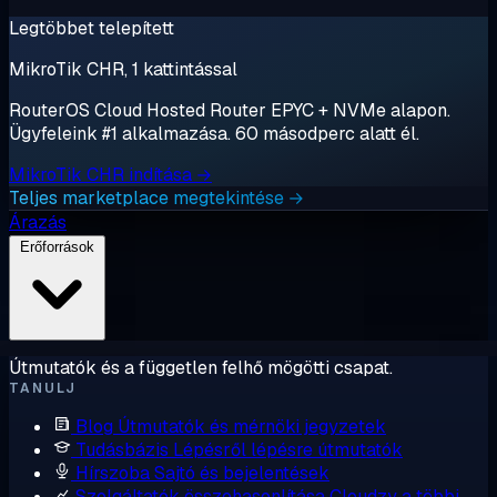
Legtöbbet telepített
MikroTik CHR, 1 kattintással
RouterOS Cloud Hosted Router EPYC + NVMe alapon.
Ügyfeleink #1 alkalmazása. 60 másodperc alatt él.
MikroTik CHR indítása →
Teljes marketplace megtekintése →
Árazás
Erőforrások
Útmutatók és a független felhő mögötti csapat.
TANULJ
Blog
Útmutatók és mérnöki jegyzetek
Tudásbázis
Lépésről lépésre útmutatók
Hírszoba
Sajtó és bejelentések
Szolgáltatók összehasonlítása
Cloudzy a többi