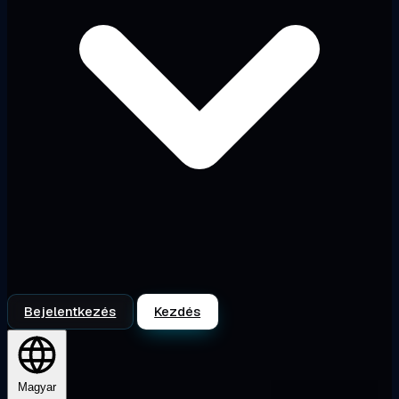
Bejelentkezés
Kezdés
Magyar