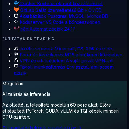
Docker
Konténerek root hozzáféréssel
GitLab
Saját üzemeltetésű Git + CI/CD
Adatbázisok
Postgres, MySQL, MongoDB
Kódszerver
VS Code a böngésződben
n8n
Automatizációk 24/7
FUTTATÁS ÉS TRADING
Játékszerverek
Minecraft, CS, ARK és több
Forex és kereskedés
MT5 a brókered közelében
VPN és adatvédelem
A saját privát VPN-ed
Távoli munkaállomás
Egy asztal, ami sosem
alszik
Megoldás
AI tanítás és inferencia
Az ötlettől a telepített modellig 60 perc alatt. Előre
elkészített PyTorch, CUDA, vLLM és TGI képek minden
GPU-szinten.
AI-munkaterhelések megtekintése →