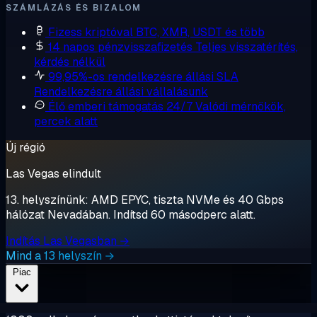
SZÁMLÁZÁS ÉS BIZALOM
Fizess kriptóval
BTC, XMR, USDT és több
14 napos pénzvisszafizetés
Teljes visszatérítés,
kérdés nélkül
99,95%-os rendelkezésre állási SLA
Rendelkezésre állási vállalásunk
Élő emberi támogatás 24/7
Valódi mérnökök,
percek alatt
Új régió
Las Vegas elindult
13. helyszínünk: AMD EPYC, tiszta NVMe és 40 Gbps
hálózat Nevadában. Indítsd 60 másodperc alatt.
Indítás Las Vegasban →
Mind a 13 helyszín →
Piac