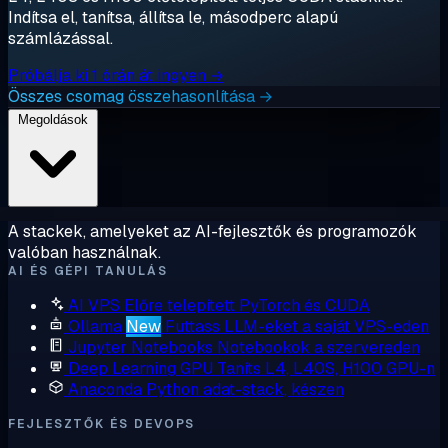
Indítsa el, tanítsa, állítsa le, másodperc alapú
számlázással.
Próbálja ki 1 órán át ingyen →
Összes csomag összehasonlítása →
Megoldások
A stackek, amelyeket az AI-fejlesztők és programozók
valóban használnak.
AI ÉS GÉPI TANULÁS
AI VPS
Előre telepített PyTorch és CUDA
Ollama
New
Futtass LLM-eket a saját VPS-eden
Jupyter Notebooks
Notebookok a szervereden
Deep Learning GPU
Taníts L4, L40S, H100 GPU-n
Anaconda
Python adat-stack, készen
FEJLESZTŐK ÉS DEVOPS