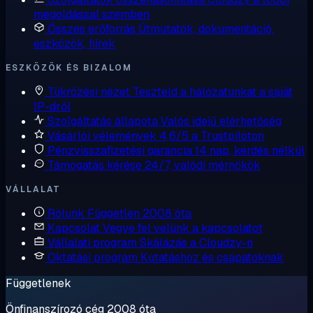
megoldással szemben
Összes erőforrás
Útmutatók, dokumentáció,
eszközök, hírek
ESZKÖZÖK ÉS BIZALOM
Tükrözési nézet
Teszteld a hálózatunkat a saját
IP-dről
Szolgáltatás állapota
Valós idejű elérhetőség
Vásárlói vélemények
4,6/5 a Trustpiloton
Pénzvisszafizetési garancia
14 nap, kérdés nélkül
Támogatás kérése
24/7, valódi mérnökök
VÁLLALAT
Rólunk
Független 2008 óta
Kapcsolat
Vegye fel velünk a kapcsolatot
Vállalati program
Skálázás a Cloudzy-n
Oktatási program
Kutatáshoz és csapatoknak
Függetlenek
Önfinanszírozó cég 2008 óta