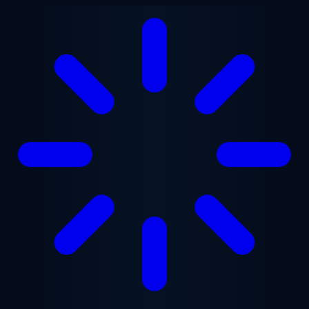
Ugrás a fő tartalomra