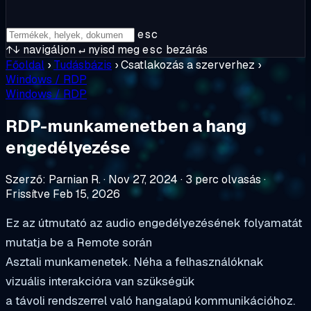
esc
↑↓
navigáljon
↵
nyisd meg
esc
bezárás
Főoldal
›
Tudásbázis
›
Csatlakozás a szerverhez
›
Windows / RDP
Windows / RDP
RDP-munkamenetben a hang
engedélyezése
Szerző: Parnian R.
·
Nov 27, 2024
·
3 perc olvasás
·
Frissítve Feb 15, 2026
Ez az útmutató az audio engedélyezésének folyamatát
mutatja be a Remote során
Asztali munkamenetek. Néha a felhasználóknak
vizuális interakcióra van szükségük
a távoli rendszerrel való hangalapú kommunikációhoz.