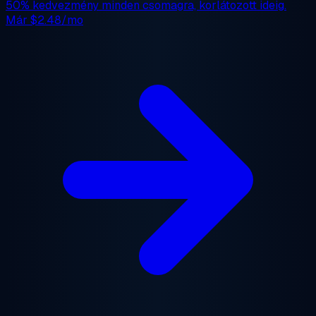
50% kedvezmény
minden csomagra, korlátozott ideig.
Már
$2.48/mo