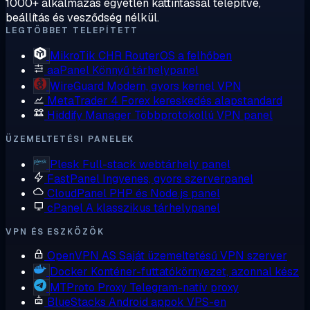
1000+ alkalmazás egyetlen kattintással telepítve,
beállítás és vesződség nélkül.
LEGTÖBBET TELEPÍTETT
MikroTik CHR
RouterOS a felhőben
aaPanel
Könnyű tárhelypanel
WireGuard
Modern, gyors kernel VPN
MetaTrader 4
Forex kereskedés alapstandard
Hiddify Manager
Többprotokollú VPN panel
ÜZEMELTETÉSI PANELEK
Plesk
Full-stack webtárhely panel
FastPanel
Ingyenes, gyors szerverpanel
CloudPanel
PHP és Node.js panel
cPanel
A klasszikus tárhelypanel
VPN ÉS ESZKÖZÖK
OpenVPN AS
Saját üzemeltetésű VPN szerver
Docker
Konténer-futtatókörnyezet, azonnal kész
MTProto Proxy
Telegram-natív proxy
BlueStacks
Android appok VPS-en