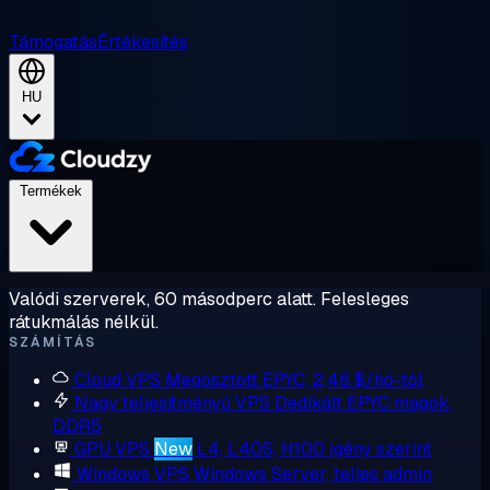
Támogatás
Értékesítés
HU
Termékek
Valódi szerverek, 60 másodperc alatt. Felesleges
rátukmálás nélkül.
SZÁMÍTÁS
Cloud VPS
Megosztott EPYC, 2,48 $/hó-tól
Nagy teljesítményű VPS
Dedikált EPYC magok,
DDR5
GPU VPS
New
L4, L40S, H100 igény szerint
Windows VPS
Windows Server, teljes admin