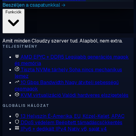
Beszéljen a csapatunkkal →
Funkciók
Amit minden Cloudzy szerver tud. Alapból, nem extra.
TELJESÍTMÉNY
AMD EPYC + DDR5
Legújabb generációs magok
és memória
Tiszta NVMe tárhely
Soha nincs mechanikus
lemez
10 Gbps Bandwidth
Nagy átviteli sebességű
csomagok
KVM virtualizáció
Valódi hardveres elszigetelés
GLOBÁLIS HÁLÓZAT
13 Helyszín
É-Amerika, EU, Közel-Kelet, APAC
DDoS védelem
Beépített támadáscsökkentés
IPv6 + dedikált IPv4
Natív v6, saját v4