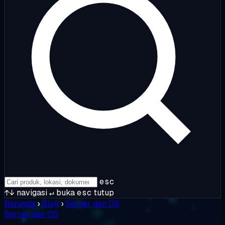
esc
↑↓
navigasi
↵
buka
esc
tutup
Beranda
›
Blog
›
Server dan OS
Server dan OS