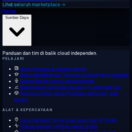
Lihat seluruh marketplace →
Harga
Sumber Daya
Panduan dan tim di balik cloud independen.
PELAJARI
Blog
Panduan & catatan teknik
Basis pengetahuan
Tutorial langkah demi langkah
Ruang Berita
Pers & pengumuman
Bandingkan penyedia
Cloudzy vs alternatif lain
Semua sumber daya
Panduan, dokumen, alat,
berita
ALAT & KEPERCAYAAN
Kaca Reflektif
Uji jaringan kami dari IP Anda
Status layanan
Uptime waktu nyata