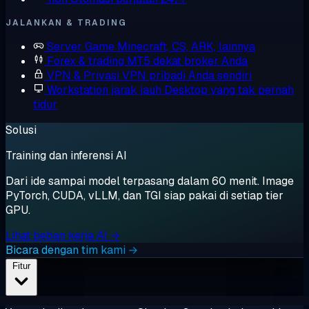
JALANKAN & TRADING
Server Game
Minecraft, CS, ARK, lainnya
Forex & trading
MT5 dekat broker Anda
VPN & Privasi
VPN pribadi Anda sendiri
Workstation jarak jauh
Desktop yang tak pernah
tidur
Solusi
Training dan inferensi AI
Dari ide sampai model terpasang dalam 60 menit. Image
PyTorch, CUDA, vLLM, dan TGI siap pakai di setiap tier
GPU.
Lihat beban kerja AI →
Bicara dengan tim kami →
Fitur