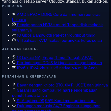
Yang ada di setiap server Cloudzy. Standar, bukan add-on.
PERFORMA
AMD EPYC + DDR5
Core dan memori generasi
terbaru
Penyimpanan NVMe murni
Tanpa disk mekanis,
selamanya
10 Gbps Bandwidth
Paket throughput tinggi
Virtualisasi KVM
Isolasi perangkat keras sejati
JARINGAN GLOBAL
13 Lokasi
NA, Eropa, Timur Tengah, APAC
Perlindungan DDoS
Mitigasi serangan bawaan
IPv6 + IPv4 khusus
v6 native, v4 milik Anda
PENAGIHAN & KEPERCAYAAN
Bayar dengan kripto
BTC, XMR, USDT, dan lainnya
Garansi uang kembali 14 hari
Pengembalian
penuh, tanpa tanya
SLA uptime 99,95%
Komitmen uptime kami
Dukungan manusia 24/7
Engineer sungguhan,