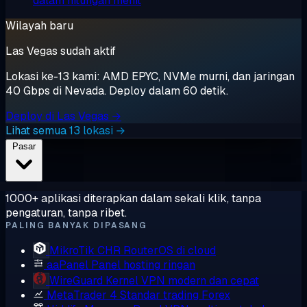
dalam hitungan menit
Wilayah baru
Las Vegas sudah aktif
Lokasi ke-13 kami: AMD EPYC, NVMe murni, dan jaringan
40 Gbps di Nevada. Deploy dalam 60 detik.
Deploy di Las Vegas →
Lihat semua 13 lokasi →
Pasar
1000+ aplikasi diterapkan dalam sekali klik, tanpa
pengaturan, tanpa ribet.
PALING BANYAK DIPASANG
MikroTik CHR
RouterOS di cloud
aaPanel
Panel hosting ringan
WireGuard
Kernel VPN modern dan cepat
MetaTrader 4
Standar trading Forex