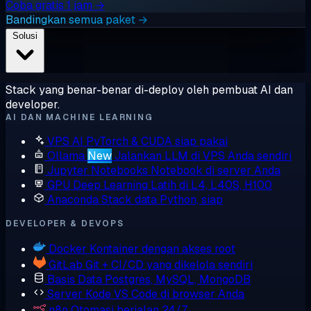
Coba gratis 1 jam →
Bandingkan semua paket →
Solusi
Stack yang benar-benar di-deploy oleh pembuat AI dan
developer.
AI DAN MACHINE LEARNING
VPS AI
PyTorch & CUDA siap pakai
Ollama
New
Jalankan LLM di VPS Anda sendiri
Jupyter Notebooks
Notebook di server Anda
GPU Deep Learning
Latih di L4, L40S, H100
Anaconda
Stack data Python, siap
DEVELOPER & DEVOPS
Docker
Kontainer dengan akses root
GitLab
Git + CI/CD yang dikelola sendiri
Basis Data
Postgres, MySQL, MongoDB
Server Kode
VS Code di browser Anda
n8n
Otomasi berjalan 24/7