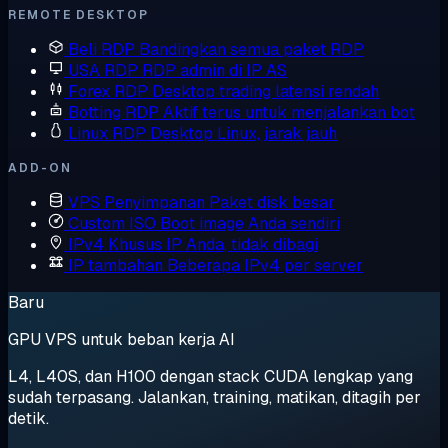
REMOTE DESKTOP
Beli RDP
Bandingkan semua paket RDP
USA RDP
RDP admin di IP AS
Forex RDP
Desktop trading latensi rendah
Botting RDP
Aktif terus untuk menjalankan bot
Linux RDP
Desktop Linux, jarak jauh
ADD-ON
VPS Penyimpanan
Paket disk besar
Custom ISO
Boot image Anda sendiri
IPv4 Khusus
IP Anda, tidak dibagi
IP tambahan
Beberapa IPv4 per server
Baru
GPU VPS untuk beban kerja AI
L4, L40S, dan H100 dengan stack CUDA lengkap yang
sudah terpasang. Jalankan, training, matikan, ditagih per
detik.