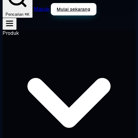
Masuk
Mulai sekarang
⌘K
Pencarian
Produk