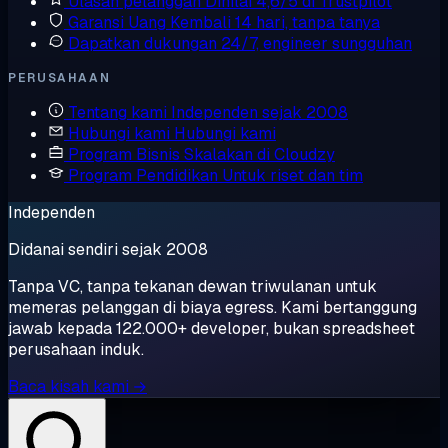
Ulasan pelanggan
Dinilai 4,6/5 di Trustpilot
Garansi Uang Kembali
14 hari, tanpa tanya
Dapatkan dukungan
24/7, engineer sungguhan
PERUSAHAAN
Tentang kami
Independen sejak 2008
Hubungi kami
Hubungi kami
Program Bisnis
Skalakan di Cloudzy
Program Pendidikan
Untuk riset dan tim
Independen
Didanai sendiri sejak 2008
Tanpa VC, tanpa tekanan dewan triwulanan untuk
memeras pelanggan di biaya egress. Kami bertanggung
jawab kepada 122.000+ developer, bukan spreadsheet
perusahaan induk.
Baca kisah kami →