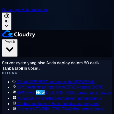
Dukungan
Hubungi sales
ID
Produk
Server nyata yang bisa Anda deploy dalam 60 detik.
Tanpa labirin upsell.
HITUNG
Cloud VPS
EPYC bersama, dari $2,48/bln
VPS performa tinggi
Core EPYC khusus, DDR5
GPU VPS
New
L4, L40S, H100 sesuai permintaan
Windows VPS
Windows Server, admin penuh
Dedicated Server
Bare metal satu penyewa
Custom VPS
Pilih CPU, RAM, disk sesuai spek