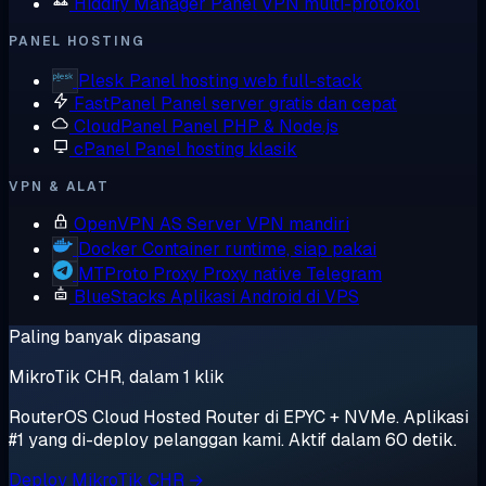
Hiddify Manager
Panel VPN multi-protokol
PANEL HOSTING
Plesk
Panel hosting web full-stack
FastPanel
Panel server gratis dan cepat
CloudPanel
Panel PHP & Node.js
cPanel
Panel hosting klasik
VPN & ALAT
OpenVPN AS
Server VPN mandiri
Docker
Container runtime, siap pakai
MTProto Proxy
Proxy native Telegram
BlueStacks
Aplikasi Android di VPS
Paling banyak dipasang
MikroTik CHR, dalam 1 klik
RouterOS Cloud Hosted Router di EPYC + NVMe. Aplikasi
#1 yang di-deploy pelanggan kami. Aktif dalam 60 detik.
Deploy MikroTik CHR →