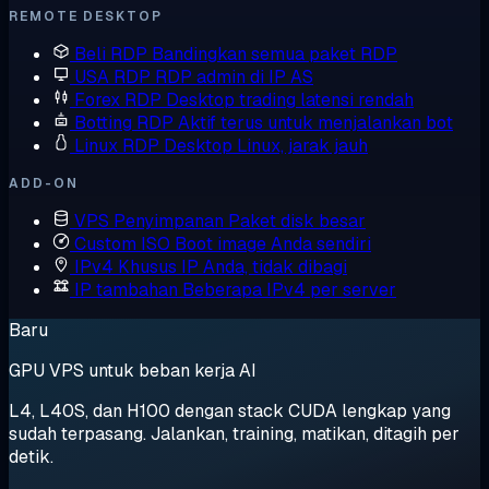
REMOTE DESKTOP
Beli RDP
Bandingkan semua paket RDP
USA RDP
RDP admin di IP AS
Forex RDP
Desktop trading latensi rendah
Botting RDP
Aktif terus untuk menjalankan bot
Linux RDP
Desktop Linux, jarak jauh
ADD-ON
VPS Penyimpanan
Paket disk besar
Custom ISO
Boot image Anda sendiri
IPv4 Khusus
IP Anda, tidak dibagi
IP tambahan
Beberapa IPv4 per server
Baru
GPU VPS untuk beban kerja AI
L4, L40S, dan H100 dengan stack CUDA lengkap yang
sudah terpasang. Jalankan, training, matikan, ditagih per
detik.