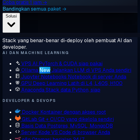
Coba gratis 1 jam →
Bandingkan semua paket →
Solusi
Stack yang benar-benar di-deploy oleh pembuat AI dan
developer.
AI DAN MACHINE LEARNING
VPS AI
PyTorch & CUDA siap pakai
Ollama
New
Jalankan LLM di VPS Anda sendiri
Jupyter Notebooks
Notebook di server Anda
GPU Deep Learning
Latih di L4, L40S, H100
Anaconda
Stack data Python, siap
DEVELOPER & DEVOPS
Docker
Kontainer dengan akses root
GitLab
Git + CI/CD yang dikelola sendiri
Basis Data
Postgres, MySQL, MongoDB
Server Kode
VS Code di browser Anda
n8n
Otomasi berjalan 24/7