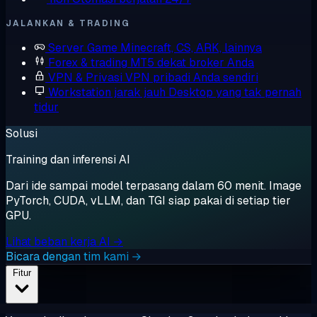
JALANKAN & TRADING
Server Game
Minecraft, CS, ARK, lainnya
Forex & trading
MT5 dekat broker Anda
VPN & Privasi
VPN pribadi Anda sendiri
Workstation jarak jauh
Desktop yang tak pernah
tidur
Solusi
Training dan inferensi AI
Dari ide sampai model terpasang dalam 60 menit. Image
PyTorch, CUDA, vLLM, dan TGI siap pakai di setiap tier
GPU.
Lihat beban kerja AI →
Bicara dengan tim kami →
Fitur