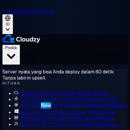
Dukungan
Hubungi sales
ID
Produk
Server nyata yang bisa Anda deploy dalam 60 detik.
Tanpa labirin upsell.
HITUNG
Cloud VPS
EPYC bersama, dari $2,48/bln
VPS performa tinggi
Core EPYC khusus, DDR5
GPU VPS
New
L4, L40S, H100 sesuai permintaan
Windows VPS
Windows Server, admin penuh
Dedicated Server
Bare metal satu penyewa
Custom VPS
Pilih CPU, RAM, disk sesuai spek