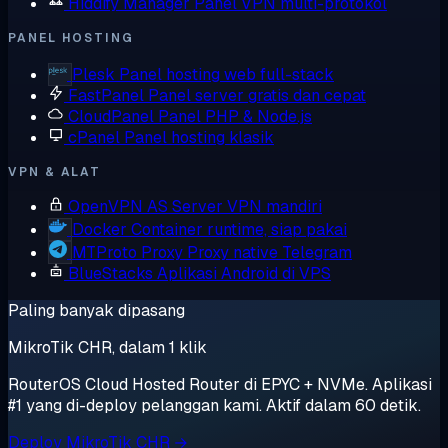
Hiddify Manager
Panel VPN multi-protokol
PANEL HOSTING
Plesk
Panel hosting web full-stack
FastPanel
Panel server gratis dan cepat
CloudPanel
Panel PHP & Node.js
cPanel
Panel hosting klasik
VPN & ALAT
OpenVPN AS
Server VPN mandiri
Docker
Container runtime, siap pakai
MTProto Proxy
Proxy native Telegram
BlueStacks
Aplikasi Android di VPS
Paling banyak dipasang
MikroTik CHR, dalam 1 klik
RouterOS Cloud Hosted Router di EPYC + NVMe. Aplikasi
#1 yang di-deploy pelanggan kami. Aktif dalam 60 detik.
Deploy MikroTik CHR →