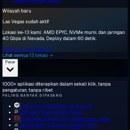
dalam hitungan menit
Wilayah baru
Las Vegas sudah aktif
Lokasi ke-13 kami: AMD EPYC, NVMe murni, dan jaringan
40 Gbps di Nevada. Deploy dalam 60 detik.
Deploy di Las Vegas →
Lihat semua 13 lokasi →
Pasar
1000+ aplikasi diterapkan dalam sekali klik, tanpa
pengaturan, tanpa ribet.
PALING BANYAK DIPASANG
MikroTik CHR
RouterOS di cloud
aaPanel
Panel hosting ringan
WireGuard
Kernel VPN modern dan cepat
MetaTrader 4
Standar trading Forex