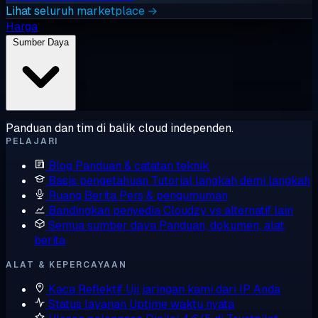
Lihat seluruh marketplace →
Harga
Sumber Daya
Panduan dan tim di balik cloud independen.
PELAJARI
Blog
Panduan & catatan teknik
Basis pengetahuan
Tutorial langkah demi langkah
Ruang Berita
Pers & pengumuman
Bandingkan penyedia
Cloudzy vs alternatif lain
Semua sumber daya
Panduan, dokumen, alat,
berita
ALAT & KEPERCAYAAN
Kaca Reflektif
Uji jaringan kami dari IP Anda
Status layanan
Uptime waktu nyata