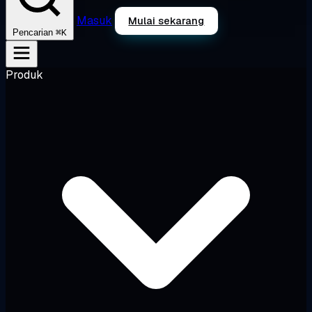
Masuk
Mulai sekarang
⌘K
Pencarian
Produk