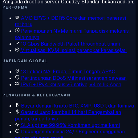
Yang ada di setiap server Cloudzy. Standar, bukan add-on.
PERFORMA
AMD EPYC + DDR5
Core dan memori generasi
terbaru
Penyimpanan NVMe murni
Tanpa disk mekanis,
selamanya
10 Gbps Bandwidth
Paket throughput tinggi
Virtualisasi KVM
Isolasi perangkat keras sejati
JARINGAN GLOBAL
13 Lokasi
NA, Eropa, Timur Tengah, APAC
Perlindungan DDoS
Mitigasi serangan bawaan
IPv6 + IPv4 khusus
v6 native, v4 milik Anda
PENAGIHAN & KEPERCAYAAN
Bayar dengan kripto
BTC, XMR, USDT, dan lainnya
Garansi uang kembali 14 hari
Pengembalian
penuh, tanpa tanya
SLA uptime 99,95%
Komitmen uptime kami
Dukungan manusia 24/7
Engineer sungguhan,