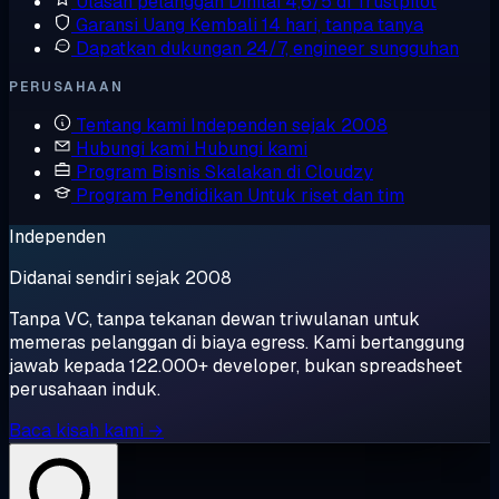
Ulasan pelanggan
Dinilai 4,6/5 di Trustpilot
Garansi Uang Kembali
14 hari, tanpa tanya
Dapatkan dukungan
24/7, engineer sungguhan
PERUSAHAAN
Tentang kami
Independen sejak 2008
Hubungi kami
Hubungi kami
Program Bisnis
Skalakan di Cloudzy
Program Pendidikan
Untuk riset dan tim
Independen
Didanai sendiri sejak 2008
Tanpa VC, tanpa tekanan dewan triwulanan untuk
memeras pelanggan di biaya egress. Kami bertanggung
jawab kepada 122.000+ developer, bukan spreadsheet
perusahaan induk.
Baca kisah kami →