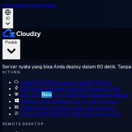
Dukungan
Hubungi sales
ID
Produk
Server nyata yang bisa Anda deploy dalam 60 detik. Tanpa l
HITUNG
Cloud VPS
EPYC bersama, dari $2,48/bln
VPS performa tinggi
Core EPYC khusus, DDR5
GPU VPS
New
L4, L40S, H100 sesuai permintaan
Windows VPS
Windows Server, admin penuh
Dedicated Server
Bare metal satu penyewa
Custom VPS
Pilih CPU, RAM, disk sesuai spek
REMOTE DESKTOP