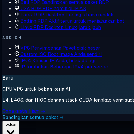
Beli RDP
Bandingkan semua paket RDP
USA RDP
RDP admin di IP AS
Forex RDP
Desktop trading latensi rendah
Botting RDP
Aktif terus untuk menjalankan bot
Linux RDP
Desktop Linux, jarak jauh
ADD-ON
VPS Penyimpanan
Paket disk besar
Custom ISO
Boot image Anda sendiri
IPv4 Khusus
IP Anda, tidak dibagi
IP tambahan
Beberapa IPv4 per server
Baru
GPU VPS untuk beban kerja AI
L4, L40S, dan H100 dengan stack CUDA lengkap yang sudah t
Coba gratis 1 jam →
Bandingkan semua paket →
Solusi