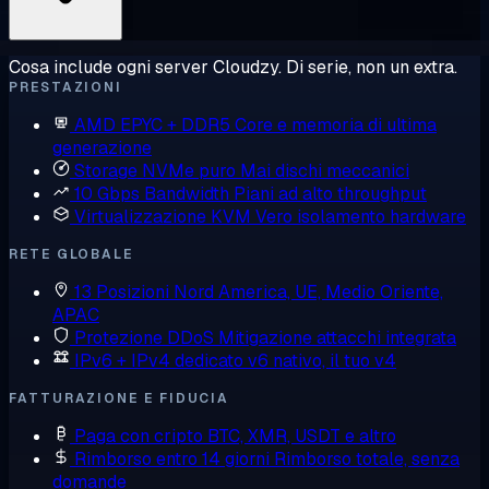
Cosa include ogni server Cloudzy. Di serie, non un extra.
PRESTAZIONI
AMD EPYC + DDR5
Core e memoria di ultima
generazione
Storage NVMe puro
Mai dischi meccanici
10 Gbps Bandwidth
Piani ad alto throughput
Virtualizzazione KVM
Vero isolamento hardware
RETE GLOBALE
13 Posizioni
Nord America, UE, Medio Oriente,
APAC
Protezione DDoS
Mitigazione attacchi integrata
IPv6 + IPv4 dedicato
v6 nativo, il tuo v4
FATTURAZIONE E FIDUCIA
Paga con cripto
BTC, XMR, USDT e altro
Rimborso entro 14 giorni
Rimborso totale, senza
domande