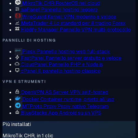
MikroTik CHR
RouterOS nel cloud
aaPanel
Pannello hosting leggero
WireGuard
Kernel VPN moderno e veloce
MetaTrader 4
Lo standard per il trading Forex
Hiddify Manager
Pannello VPN multi-protocollo
PANNELLI DI HOSTING
Plesk
Pannello hosting web full-stack
FastPanel
Pannello server gratuito e veloce
CloudPanel
Pannello PHP e Node.js
cPanel
Il pannello hosting classico
VPN E STRUMENTI
OpenVPN AS
Server VPN self-hosted
Docker
Container runtime, pronto all'uso
MTProto Proxy
Proxy nativo Telegram
BlueStacks
App Android su un VPS
Più installati
MikroTik CHR, in 1 clic