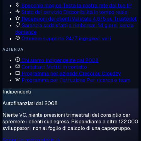
Specchio magico
Testa la nostra rete dal tuo IP
Stato del servizio
Disponibilità in tempo reale
Recensioni dei clienti
Valutato 4,6/5 su Trustpilot
Garanzia soddisfatti o rimborsati
14 giorni, senza
domande
Ottenere supporto
24/7, ingegneri veri
AZIENDA
Chi siamo
Indipendente dal 2008
Contattaci
Mettiti in contatto
Programma per aziende
Cresci su Cloudzy
Programma per l'istruzione
Per ricerca e team
Indipendenti
Autofinanziati dal 2008
Niente VC, niente pressioni trimestrali del consiglio per
spremere i clienti sull'egress. Rispondiamo a oltre 122.000
sviluppatori, non al foglio di calcolo di una capogruppo.
Scopri la nostra storia →