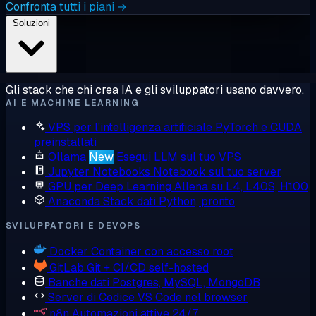
Confronta tutti i piani →
Soluzioni
Gli stack che chi crea IA e gli sviluppatori usano davvero.
AI E MACHINE LEARNING
VPS per l'intelligenza artificiale
PyTorch e CUDA
preinstallati
Ollama
New
Esegui LLM sul tuo VPS
Jupyter Notebooks
Notebook sul tuo server
GPU per Deep Learning
Allena su L4, L40S, H100
Anaconda
Stack dati Python, pronto
SVILUPPATORI E DEVOPS
Docker
Container con accesso root
GitLab
Git + CI/CD self-hosted
Banche dati
Postgres, MySQL, MongoDB
Server di Codice
VS Code nel browser
n8n
Automazioni attive 24/7