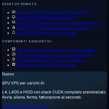
DESKTOP REMOTO
Acquista RDP
Confronta tutti i piani RDP
USA RDP
RDP admin su IP USA
Forex RDP
Desktop di trading a bassa latenza
Botting RDP
Sempre attivo per i tuoi bot
Linux RDP
Desktop Linux, remoto
COMPONENTI AGGIUNTIVI
VPS di archiviazione
Piani con disco grande
ISO personalizzato
Avvia la tua immagine
IPv4 dedicato
Il tuo IP, non condiviso
IP aggiuntivi
Più IPv4 per server
Nuovo
GPU VPS per carichi AI
L4, L40S e H100 con stack CUDA completo preinstallato.
Avvia, allena, ferma, fatturazione al secondo.
Provala gratis per 1 ora →