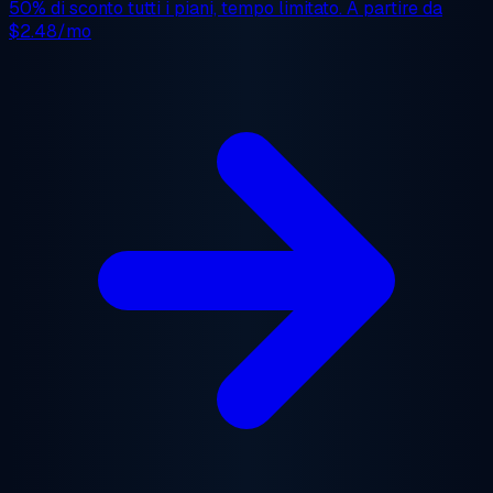
50% di sconto
tutti i piani, tempo limitato. A partire da
$2.48/mo