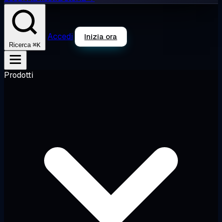
Accedi
Inizia ora
⌘K
Ricerca
Prodotti