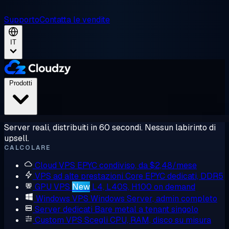
Supporto
Contatta le vendite
IT
Prodotti
Server reali, distribuiti in 60 secondi. Nessun labirinto di
upsell.
CALCOLARE
Cloud VPS
EPYC condiviso, da $2,48/mese
VPS ad alte prestazioni
Core EPYC dedicati, DDR5
GPU VPS
New
L4, L40S, H100 on demand
Windows VPS
Windows Server, admin completo
Server dedicati
Bare metal a tenant singolo
Custom VPS
Scegli CPU, RAM, disco su misura