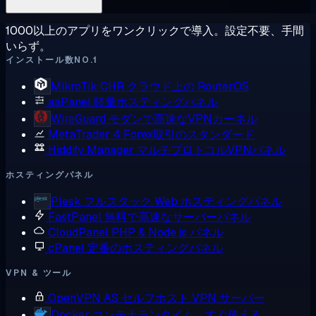
1000以上のアプリをワンクリックで導入。設定不要、手間
いらず。
インストール数NO.1
MikroTik CHR
クラウド上の RouterOS
aaPanel
軽量ホスティングパネル
WireGuard
モダンで高速なVPNカーネル
MetaTrader 4
Forex取引のスタンダード
Hiddify Manager
マルチプロトコルVPNパネル
ホスティングパネル
Plesk
フルスタック Web ホスティングパネル
FastPanel
無料で高速なサーバーパネル
CloudPanel
PHP & Node.js パネル
cPanel
定番のホスティングパネル
VPN & ツール
OpenVPN AS
セルフホスト VPN サーバー
Docker
コンテナランタイム、すぐ使える