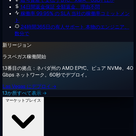
暗号資産で支払う
BTC、XMR、USDT ほか
14日間返金保証
全額返金、理由不問
稼働率 99.95% の SLA
当社の稼働率コミットメン
ト
24時間365日の有人サポート
本物のエンジニア、
数分で
新リージョン
ラスベガス稼働開始
13番目の拠点：ネバダ州の AMD EPYC、ピュア NVMe、40
Gbps ネットワーク。60秒でデプロイ。
Las Vegas にデプロイ →
13か所すべて表示 →
マーケットプレイス