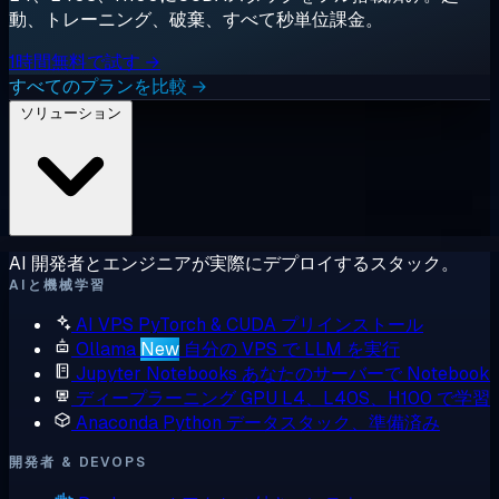
動、トレーニング、破棄、すべて秒単位課金。
1時間無料で試す →
すべてのプランを比較 →
ソリューション
AI 開発者とエンジニアが実際にデプロイするスタック。
AIと機械学習
AI VPS
PyTorch & CUDA プリインストール
Ollama
New
自分の VPS で LLM を実行
Jupyter Notebooks
あなたのサーバーで Notebook
ディープラーニング GPU
L4、L40S、H100 で学習
Anaconda
Python データスタック、準備済み
開発者 & DEVOPS