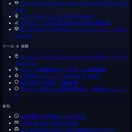
ナレッジベース
ステップバイステップのチュートリ
アル
ニュースルーム
プレス & お知らせ
ホスティングを比較
Cloudzyと他の選択肢
すべてのリソース
ガイド、ドキュメント、ツール、
ニュース
ツール & 信頼
ルッキンググラス
あなたの IP から当社ネットワー
クをテスト
サービス稼働状況
リアルタイム稼働状況
お客様のレビュー
Trustpilot で 4.6/5
返金保証
14日間、理由不問
サポートを受ける
24時間365日、本物のエンジニ
ア
会社
会社概要
2008年から独立運営
お問い合わせ
お問い合わせ
ビジネス向けプログラム
Cloudzyでスケール