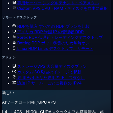
専用サーバー
シングルテナント・ベアメタル
Custom VPS
CPU・RAM・ディスクを自由に選択
リモートデスクトップ
RDPを購入
すべての RDP プランを比較
アメリカ RDP
米国 IP の管理者 RDP
Forex RDP
低遅延トレーディングデスクトップ
Botting RDP
ボット稼働のため常時オン
Linux RDP
Linux デスクトップ、リモート
アドオン
ストレージVPS
大容量ディスクプラン
カスタムISO
独自のイメージで起動
専用IPv4
あなた専用の IP、共有なし
追加 IP
サーバーごとに複数の IPv4
新しい
AIワークロード向けGPU VPS
L4、L40S、H100にCUDAスタックをフル搭載済み。起