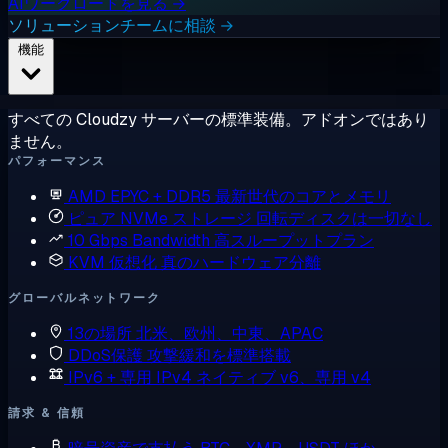
AIワークロードを見る →
ソリューションチームに相談 →
機能
すべての Cloudzy サーバーの標準装備。アドオンではあり
ません。
パフォーマンス
AMD EPYC + DDR5
最新世代のコアとメモリ
ピュア NVMe ストレージ
回転ディスクは一切なし
10 Gbps Bandwidth
高スループットプラン
KVM 仮想化
真のハードウェア分離
グローバルネットワーク
13の場所
北米、欧州、中東、APAC
DDoS保護
攻撃緩和を標準搭載
IPv6 + 専用 IPv4
ネイティブ v6、専用 v4
請求 & 信頼