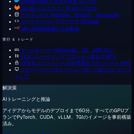
Docker
root アクセス付きコンテナ
GitLab
セルフホスト型 Git + CI/CD
データベース
Postgres、MySQL、MongoDB
コードサーバー
ブラウザで VS Code
n8n
24時間稼働する自動化
実行 & トレード
ゲームサーバー
Minecraft、CS、ARK ほか
FX & トレーディング
ブローカー直近の MT5
VPN & プライバシー
自分専用のプライベート VPN
リモートワークステーション
決して眠らないデスク
トップ
解決策
AIトレーニングと推論
アイデアからモデルのデプロイまで60分。すべてのGPUプ
ランでPyTorch、CUDA、vLLM、TGIのイメージを事前構築
済み。