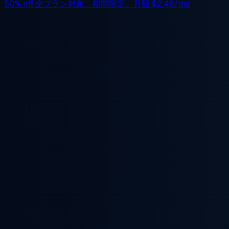
50% off
全プラン対象、期間限定。月額
$2.48/mo