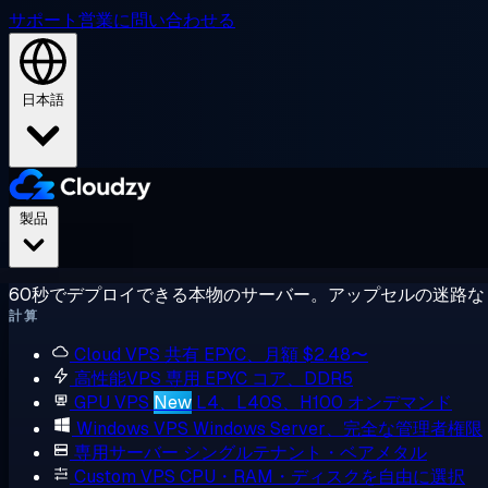
サポート
営業に問い合わせる
日本語
製品
60秒でデプロイできる本物のサーバー。アップセルの迷路な
計算
Cloud VPS
共有 EPYC、月額 $2.48〜
高性能VPS
専用 EPYC コア、DDR5
GPU VPS
New
L4、L40S、H100 オンデマンド
Windows VPS
Windows Server、完全な管理者権限
専用サーバー
シングルテナント・ベアメタル
Custom VPS
CPU・RAM・ディスクを自由に選択