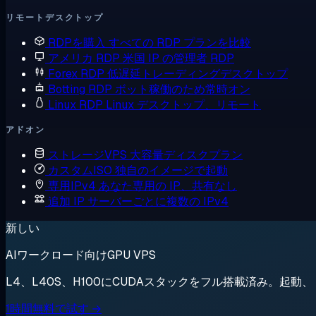
リモートデスクトップ
RDPを購入
すべての RDP プランを比較
アメリカ RDP
米国 IP の管理者 RDP
Forex RDP
低遅延トレーディングデスクトップ
Botting RDP
ボット稼働のため常時オン
Linux RDP
Linux デスクトップ、リモート
アドオン
ストレージVPS
大容量ディスクプラン
カスタムISO
独自のイメージで起動
専用IPv4
あなた専用の IP、共有なし
追加 IP
サーバーごとに複数の IPv4
新しい
AIワークロード向けGPU VPS
L4、L40S、H100にCUDAスタックをフル搭載済み。起
1時間無料で試す →