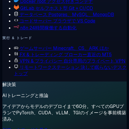
Docker
root アクセス付きコンテナ
GitLab
セルフホスト型 Git + CI/CD
データベース
Postgres、MySQL、MongoDB
コードサーバー
ブラウザで VS Code
n8n
24時間稼働する自動化
実行 & トレード
ゲームサーバー
Minecraft、CS、ARK ほか
FX & トレーディング
ブローカー直近の MT5
VPN & プライバシー
自分専用のプライベート VPN
リモートワークステーション
決して眠らないデスク
トップ
解決策
AIトレーニングと推論
アイデアからモデルのデプロイまで60分。すべてのGPUプ
ランでPyTorch、CUDA、vLLM、TGIのイメージを事前構築
済み。