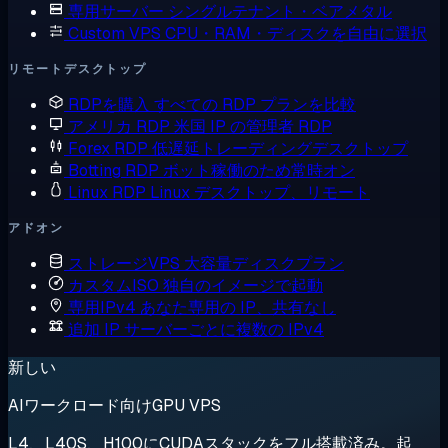
専用サーバー
シングルテナント・ベアメタル
Custom VPS
CPU・RAM・ディスクを自由に選択
リモートデスクトップ
RDPを購入
すべての RDP プランを比較
アメリカ RDP
米国 IP の管理者 RDP
Forex RDP
低遅延トレーディングデスクトップ
Botting RDP
ボット稼働のため常時オン
Linux RDP
Linux デスクトップ、リモート
アドオン
ストレージVPS
大容量ディスクプラン
カスタムISO
独自のイメージで起動
専用IPv4
あなた専用の IP、共有なし
追加 IP
サーバーごとに複数の IPv4
新しい
AIワークロード向けGPU VPS
L4、L40S、H100にCUDAスタックをフル搭載済み。起