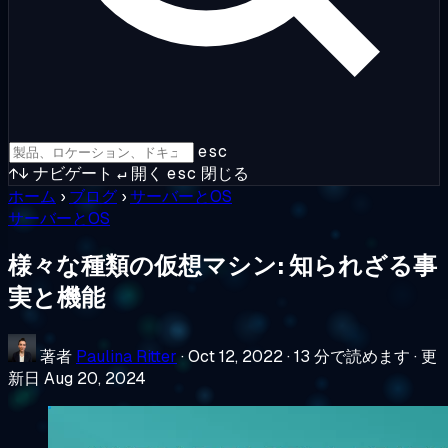
esc
↑↓
ナビゲート
↵
開く
esc
閉じる
ホーム
›
ブログ
›
サーバーとOS
サーバーとOS
様々な種類の仮想マシン: 知られざる事
実と機能
著者
Paulina Ritter
·
Oct 12, 2022
·
13 分で読めます
·
更
新日 Aug 20, 2024