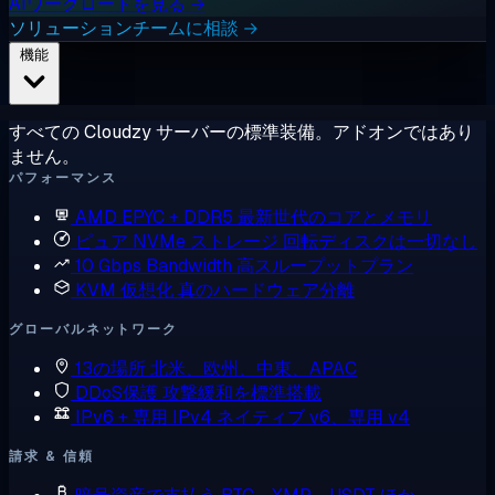
AIワークロードを見る →
ソリューションチームに相談 →
機能
すべての Cloudzy サーバーの標準装備。アドオンではあり
ません。
パフォーマンス
AMD EPYC + DDR5
最新世代のコアとメモリ
ピュア NVMe ストレージ
回転ディスクは一切なし
10 Gbps Bandwidth
高スループットプラン
KVM 仮想化
真のハードウェア分離
グローバルネットワーク
13の場所
北米、欧州、中東、APAC
DDoS保護
攻撃緩和を標準搭載
IPv6 + 専用 IPv4
ネイティブ v6、専用 v4
請求 & 信頼