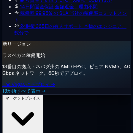
暗号資産で支払う
BTC、XMR、USDT ほか
14日間返金保証
全額返金、理由不問
稼働率 99.95% の SLA
当社の稼働率コミットメン
ト
24時間365日の有人サポート
本物のエンジニア、
数分で
新リージョン
ラスベガス稼働開始
13番目の拠点：ネバダ州の AMD EPYC、ピュア NVMe、40
Gbps ネットワーク。60秒でデプロイ。
Las Vegas にデプロイ →
13か所すべて表示 →
マーケットプレイス