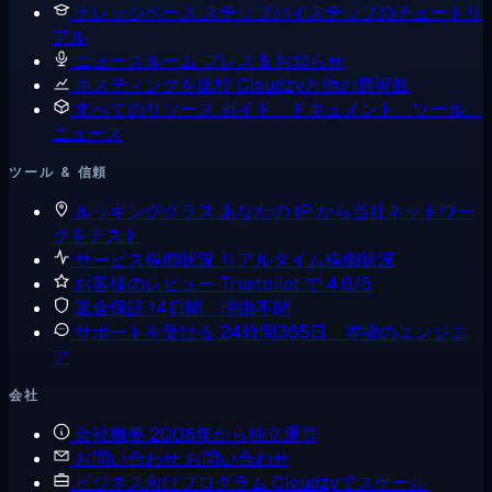
ナレッジベース
ステップバイステップのチュートリ
アル
ニュースルーム
プレス & お知らせ
ホスティングを比較
Cloudzyと他の選択肢
すべてのリソース
ガイド、ドキュメント、ツール、
ニュース
ツール & 信頼
ルッキンググラス
あなたの IP から当社ネットワー
クをテスト
サービス稼働状況
リアルタイム稼働状況
お客様のレビュー
Trustpilot で 4.6/5
返金保証
14日間、理由不問
サポートを受ける
24時間365日、本物のエンジニ
ア
会社
会社概要
2008年から独立運営
お問い合わせ
お問い合わせ
ビジネス向けプログラム
Cloudzyでスケール