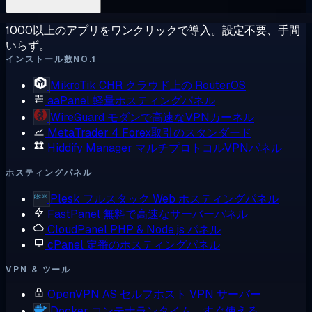
1000以上のアプリをワンクリックで導入。設定不要、手間
いらず。
インストール数NO.1
MikroTik CHR
クラウド上の RouterOS
aaPanel
軽量ホスティングパネル
WireGuard
モダンで高速なVPNカーネル
MetaTrader 4
Forex取引のスタンダード
Hiddify Manager
マルチプロトコルVPNパネル
ホスティングパネル
Plesk
フルスタック Web ホスティングパネル
FastPanel
無料で高速なサーバーパネル
CloudPanel
PHP & Node.js パネル
cPanel
定番のホスティングパネル
VPN & ツール
OpenVPN AS
セルフホスト VPN サーバー
Docker
コンテナランタイム、すぐ使える