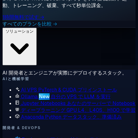
動、トレーニング、破棄、すべて秒単位課金。
1時間無料で試す →
すべてのプランを比較 →
ソリューション
AI 開発者とエンジニアが実際にデプロイするスタック。
AIと機械学習
AI VPS
PyTorch & CUDA プリインストール
Ollama
New
自分の VPS で LLM を実行
Jupyter Notebooks
あなたのサーバーで Notebook
ディープラーニング GPU
L4、L40S、H100 で学習
Anaconda
Python データスタック、準備済み
開発者 & DEVOPS