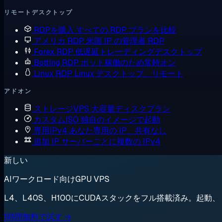
リモートデスクトップ
RDPを購入
すべての RDP プランを比較
アメリカ RDP
米国 IP の管理者 RDP
Forex RDP
低遅延トレーディングデスクトップ
Botting RDP
ボット稼働のため常時オン
Linux RDP
Linux デスクトップ、リモート
アドオン
ストレージVPS
大容量ディスクプラン
カスタムISO
独自のイメージで起動
専用IPv4
あなた専用の IP、共有なし
追加 IP
サーバーごとに複数の IPv4
新しい
AIワークロード向けGPU VPS
L4、L40S、H100にCUDAスタックをフル搭載済み。起
1時間無料で試す →