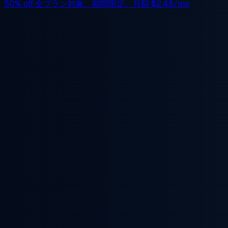
50% off
全プラン対象、期間限定。月額
$2.48/mo