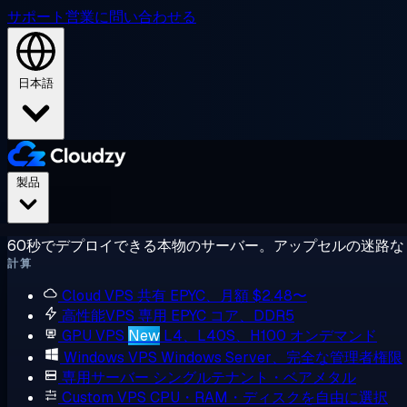
サポート
営業に問い合わせる
日本語
製品
60秒でデプロイできる本物のサーバー。アップセルの迷路な
計算
Cloud VPS
共有 EPYC、月額 $2.48〜
高性能VPS
専用 EPYC コア、DDR5
GPU VPS
New
L4、L40S、H100 オンデマンド
Windows VPS
Windows Server、完全な管理者権限
専用サーバー
シングルテナント・ベアメタル
Custom VPS
CPU・RAM・ディスクを自由に選択