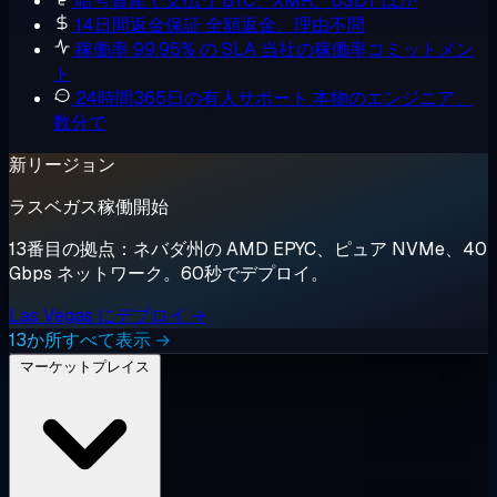
暗号資産で支払う
BTC、XMR、USDT ほか
14日間返金保証
全額返金、理由不問
稼働率 99.95% の SLA
当社の稼働率コミットメン
ト
24時間365日の有人サポート
本物のエンジニア、
数分で
新リージョン
ラスベガス稼働開始
13番目の拠点：ネバダ州の AMD EPYC、ピュア NVMe、40
Gbps ネットワーク。60秒でデプロイ。
Las Vegas にデプロイ →
13か所すべて表示 →
マーケットプレイス