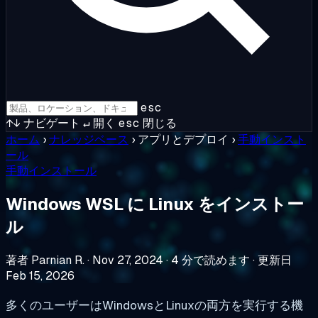
esc
↑↓
ナビゲート
↵
開く
esc
閉じる
ホーム
›
ナレッジベース
›
アプリとデプロイ
›
手動インスト
ール
手動インストール
Windows WSL に Linux をインストー
ル
著者 Parnian R.
·
Nov 27, 2024
·
4 分で読めます
·
更新日
Feb 15, 2026
多くのユーザーはWindowsとLinuxの両方を実行する機