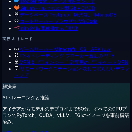
Docker
root アクセス付きコンテナ
GitLab
セルフホスト型 Git + CI/CD
データベース
Postgres、MySQL、MongoDB
コードサーバー
ブラウザで VS Code
n8n
24時間稼働する自動化
実行 & トレード
ゲームサーバー
Minecraft、CS、ARK ほか
FX & トレーディング
ブローカー直近の MT5
VPN & プライバシー
自分専用のプライベート VPN
リモートワークステーション
決して眠らないデスク
トップ
解決策
AIトレーニングと推論
アイデアからモデルのデプロイまで60分。すべてのGPUプ
ランでPyTorch、CUDA、vLLM、TGIのイメージを事前構築
済み。