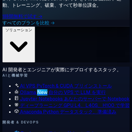
動、トレーニング、破棄、すべて秒単位課金。
1時間無料で試す →
すべてのプランを比較 →
ソリューション
AI 開発者とエンジニアが実際にデプロイするスタック。
AIと機械学習
AI VPS
PyTorch & CUDA プリインストール
Ollama
New
自分の VPS で LLM を実行
Jupyter Notebooks
あなたのサーバーで Notebook
ディープラーニング GPU
L4、L40S、H100 で学習
Anaconda
Python データスタック、準備済み
開発者 & DEVOPS