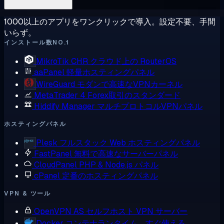
1000以上のアプリをワンクリックで導入。設定不要、手間
いらず。
インストール数NO.1
MikroTik CHR
クラウド上の RouterOS
aaPanel
軽量ホスティングパネル
WireGuard
モダンで高速なVPNカーネル
MetaTrader 4
Forex取引のスタンダード
Hiddify Manager
マルチプロトコルVPNパネル
ホスティングパネル
Plesk
フルスタック Web ホスティングパネル
FastPanel
無料で高速なサーバーパネル
CloudPanel
PHP & Node.js パネル
cPanel
定番のホスティングパネル
VPN & ツール
OpenVPN AS
セルフホスト VPN サーバー
Docker
コンテナランタイム、すぐ使える