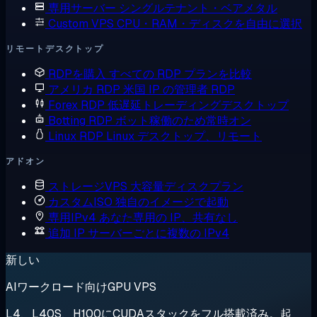
専用サーバー
シングルテナント・ベアメタル
Custom VPS
CPU・RAM・ディスクを自由に選択
リモートデスクトップ
RDPを購入
すべての RDP プランを比較
アメリカ RDP
米国 IP の管理者 RDP
Forex RDP
低遅延トレーディングデスクトップ
Botting RDP
ボット稼働のため常時オン
Linux RDP
Linux デスクトップ、リモート
アドオン
ストレージVPS
大容量ディスクプラン
カスタムISO
独自のイメージで起動
専用IPv4
あなた専用の IP、共有なし
追加 IP
サーバーごとに複数の IPv4
新しい
AIワークロード向けGPU VPS
L4、L40S、H100にCUDAスタックをフル搭載済み。起