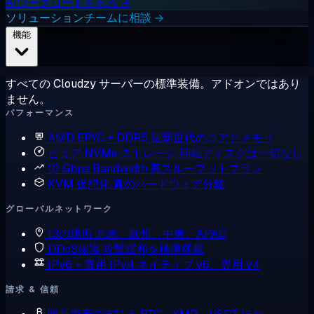
AIワークロードを見る →
ソリューションチームに相談 →
機能
すべての Cloudzy サーバーの標準装備。アドオンではあり
ません。
パフォーマンス
AMD EPYC + DDR5
最新世代のコアとメモリ
ピュア NVMe ストレージ
回転ディスクは一切なし
10 Gbps Bandwidth
高スループットプラン
KVM 仮想化
真のハードウェア分離
グローバルネットワーク
13の場所
北米、欧州、中東、APAC
DDoS保護
攻撃緩和を標準搭載
IPv6 + 専用 IPv4
ネイティブ v6、専用 v4
請求 & 信頼