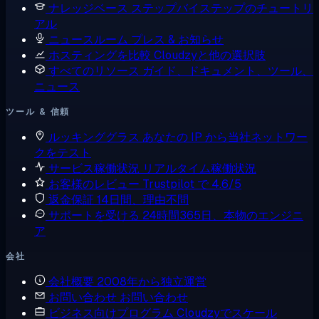
ナレッジベース
ステップバイステップのチュートリ
アル
ニュースルーム
プレス & お知らせ
ホスティングを比較
Cloudzyと他の選択肢
すべてのリソース
ガイド、ドキュメント、ツール、
ニュース
ツール & 信頼
ルッキンググラス
あなたの IP から当社ネットワー
クをテスト
サービス稼働状況
リアルタイム稼働状況
お客様のレビュー
Trustpilot で 4.6/5
返金保証
14日間、理由不問
サポートを受ける
24時間365日、本物のエンジニ
ア
会社
会社概要
2008年から独立運営
お問い合わせ
お問い合わせ
ビジネス向けプログラム
Cloudzyでスケール