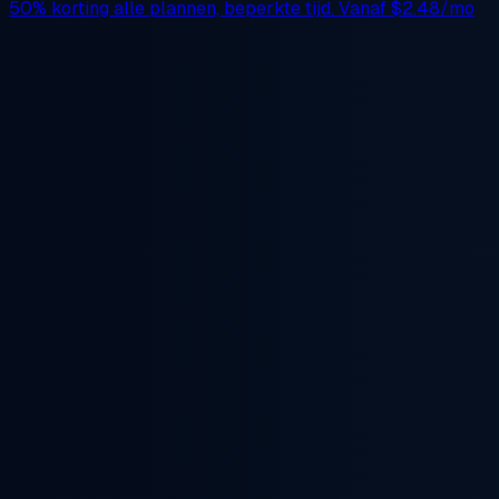
50% korting
alle plannen, beperkte tijd. Vanaf
$2.48/mo