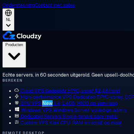
Ondersteuning
Contact met sales
NL
Producten
Echte servers, in 60 seconden uitgerold. Geen upsell-doolho
BEREKEN
Cloud VPS
Gedeelde EPYC, vanaf $2,48/mnd
High-performance VPS
Dedicated EPYC-cores, DD
GPU VPS
New
L4, L40S, H100 op aanvraag
Windows VPS
Windows Server, volledige admin
Dedicated Servers
Single-tenant bare metal
Custom VPS
Kies CPU, RAM en schijf op maat
REMOTE DESKTOP