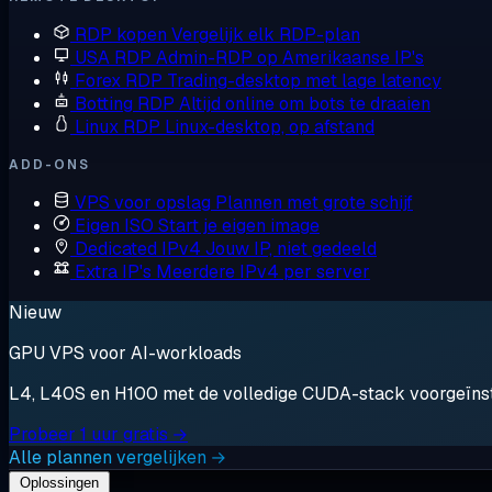
RDP kopen
Vergelijk elk RDP-plan
USA RDP
Admin-RDP op Amerikaanse IP's
Forex RDP
Trading-desktop met lage latency
Botting RDP
Altijd online om bots te draaien
Linux RDP
Linux-desktop, op afstand
ADD-ONS
VPS voor opslag
Plannen met grote schijf
Eigen ISO
Start je eigen image
Dedicated IPv4
Jouw IP, niet gedeeld
Extra IP's
Meerdere IPv4 per server
Nieuw
GPU VPS voor AI-workloads
L4, L40S en H100 met de volledige CUDA-stack voorgeïnstal
Probeer 1 uur gratis →
Alle plannen vergelijken →
Oplossingen