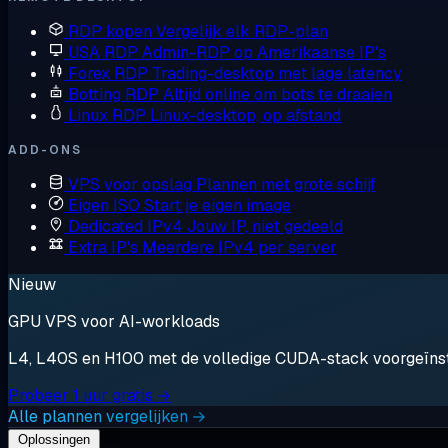
RDP kopen
Vergelijk elk RDP-plan
USA RDP
Admin-RDP op Amerikaanse IP's
Forex RDP
Trading-desktop met lage latency
Botting RDP
Altijd online om bots te draaien
Linux RDP
Linux-desktop, op afstand
ADD-ONS
VPS voor opslag
Plannen met grote schijf
Eigen ISO
Start je eigen image
Dedicated IPv4
Jouw IP, niet gedeeld
Extra IP's
Meerdere IPv4 per server
Nieuw
GPU VPS voor AI-workloads
L4, L40S en H100 met de volledige CUDA-stack voorgeïnstal
Probeer 1 uur gratis →
Alle plannen vergelijken →
Oplossingen