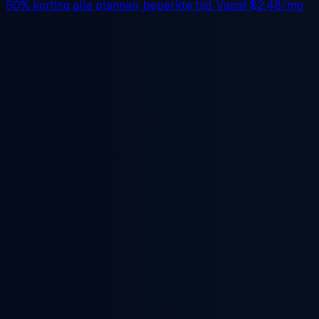
50% korting
alle plannen, beperkte tijd. Vanaf
$2.48/mo