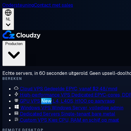
Ondersteuning
Contact met sales
NL
Producten
Echte servers, in 60 seconden uitgerold. Geen upsell-doolho
BEREKEN
Cloud VPS
Gedeelde EPYC, vanaf $2,48/mnd
High-performance VPS
Dedicated EPYC-cores, DD
GPU VPS
New
L4, L40S, H100 op aanvraag
Windows VPS
Windows Server, volledige admin
Dedicated Servers
Single-tenant bare metal
Custom VPS
Kies CPU, RAM en schijf op maat
REMOTE DESKTOP