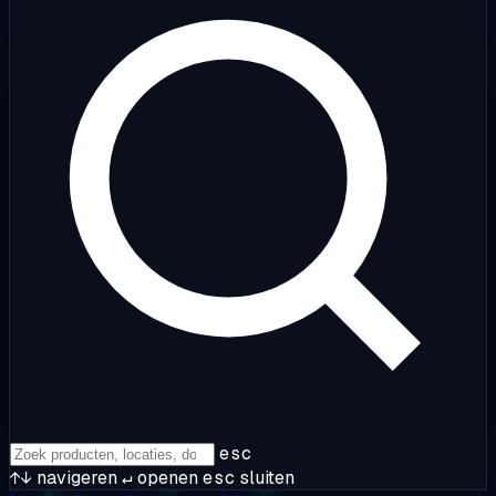
esc
↑↓
navigeren
↵
openen
esc
sluiten