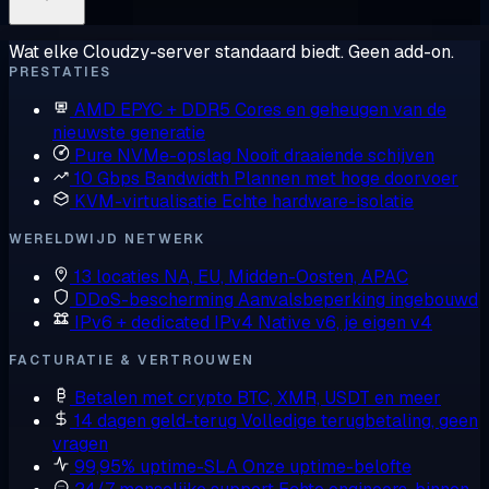
Wat elke Cloudzy-server standaard biedt. Geen add-on.
PRESTATIES
AMD EPYC + DDR5
Cores en geheugen van de
nieuwste generatie
Pure NVMe-opslag
Nooit draaiende schijven
10 Gbps Bandwidth
Plannen met hoge doorvoer
KVM-virtualisatie
Echte hardware-isolatie
WERELDWIJD NETWERK
13 locaties
NA, EU, Midden-Oosten, APAC
DDoS-bescherming
Aanvalsbeperking ingebouwd
IPv6 + dedicated IPv4
Native v6, je eigen v4
FACTURATIE & VERTROUWEN
Betalen met crypto
BTC, XMR, USDT en meer
14 dagen geld-terug
Volledige terugbetaling, geen
vragen
99,95% uptime-SLA
Onze uptime-belofte