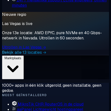
24/7 menselijke support
Echte engineers, binnen
minuten
Nieuwe regio
Las Vegas is live
Onze 13e locatie: AMD EPYC, pure NVMe en 40 Gbps-
netwerk in Nevada. Uitrollen in 60 seconden.
Uitrollen in Las Vegas →
Bekijk alle 13 locaties →
Marktplaats
1000+ apps in één klik uitgerold, geen installatie, geen
gedoe.
MEEST GEÏNSTALLEERD
MikroTik CHR
RouterOS in de cloud
aaPanel
Lichtgewicht hostingpaneel