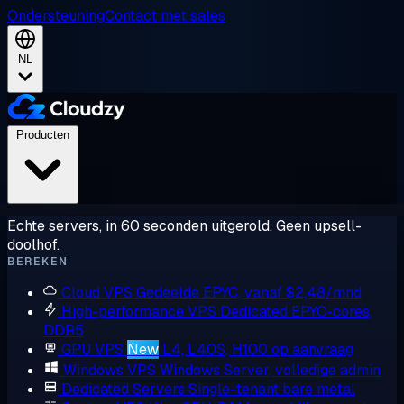
Ondersteuning
Contact met sales
NL
Producten
Echte servers, in 60 seconden uitgerold. Geen upsell-
doolhof.
BEREKEN
Cloud VPS
Gedeelde EPYC, vanaf $2,48/mnd
High-performance VPS
Dedicated EPYC-cores,
DDR5
GPU VPS
New
L4, L40S, H100 op aanvraag
Windows VPS
Windows Server, volledige admin
Dedicated Servers
Single-tenant bare metal