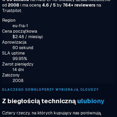
od
2008
i ma ocenę
4.6 / 5
by
764+ reviewers
na
Trustpilot.
Region
eu-fra-1
Cena początkowa
$2.48 / miesiąc
Aprowizacja
60 sekund
SLA uptime
99.95%
Zwrot pieniędzy
14 dni
Założony
2008
DLACZEGO DEWELOPERZY WYBIERAJĄ CLOUDZY
Z biegłością techniczną
ulubiony
Cztery rzeczy, na których kupujący nas porównują,