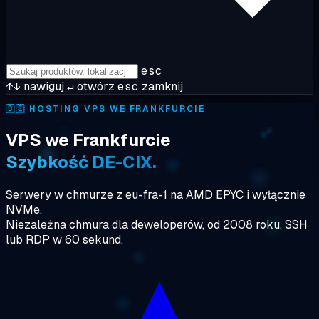
esc
↑↓
nawiguj
↵
otwórz
esc
zamknij
🇩🇪
HOSTING VPS WE FRANKFURCIE
VPS we Frankfurcie
Szybkość DE-CIX.
Serwery w chmurze z eu-fra-1 na AMD EPYC i wyłącznie
NVMe.
Niezależna chmura dla deweloperów, od 2008 roku. SSH
lub RDP w 60 sekund.