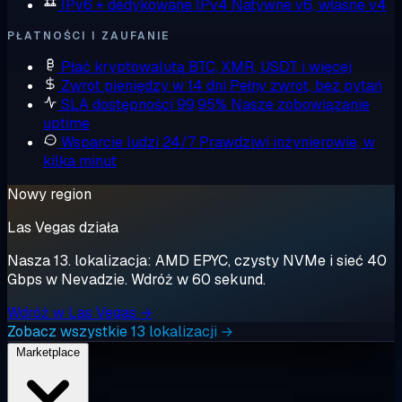
IPv6 + dedykowane IPv4
Natywne v6, własne v4
PŁATNOŚCI I ZAUFANIE
Płać kryptowalutą
BTC, XMR, USDT i więcej
Zwrot pieniędzy w 14 dni
Pełny zwrot, bez pytań
SLA dostępności 99,95%
Nasze zobowiązanie
uptime
Wsparcie ludzi 24/7
Prawdziwi inżynierowie, w
kilka minut
Nowy region
Las Vegas działa
Nasza 13. lokalizacja: AMD EPYC, czysty NVMe i sieć 40
Gbps w Nevadzie. Wdróż w 60 sekund.
Wdróż w Las Vegas →
Zobacz wszystkie 13 lokalizacji →
Marketplace