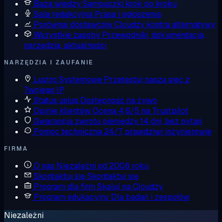
Baza wiedzy
Samouczki krok po kroku
Sala redakcyjna
Prasa i ogłoszenia
Porównaj dostawców
Cloudzy kontra alternatywy
Wszystkie zasoby
Przewodniki, dokumentacja,
narzędzia, aktualności
NARZĘDZIA I ZAUFANIE
Lustro Systemowe
Przetestuj naszą sieć z
Twojego IP
Status usług
Dostępność na żywo
Opinie klientów
Ocena 4,6/5 na Trustpilot
Gwarancja zwrotu pieniędzy
14 dni, bez pytań
Pomoc techniczna
24/7, prawdziwi inżynierowie
FIRMA
O nas
Niezależni od 2008 roku
Skontaktuj się
Skontaktuj się
Program dla firm
Skaluj na Cloudzy
Program edukacyjny
Dla badań i zespołów
Niezależni