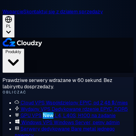
Wsparcie
Skontaktuj się z działem sprzedaży
PL
Produkty
Prawdziwe serwery wdrażane w 60 sekund. Bez
labiryntu dosprzedaży.
OBLICZAĆ
Cloud VPS
Współdzielony EPYC, od 2,48 $/mies
Wydajny VPS
Dedykowane rdzenie EPYC, DDR5
GPU VPS
New
L4, L40S, H100 na żądanie
Windows VPS
Windows Server, pełny admin
Serwery dedykowane
Bare metal jednego
najemcy