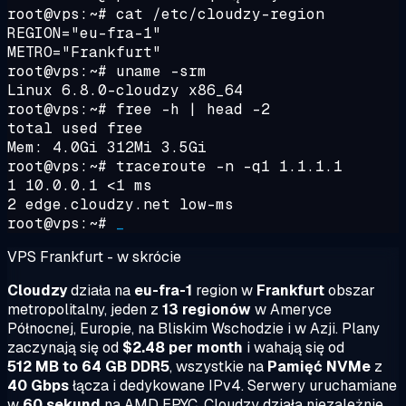
root@vps:~#
cat /etc/cloudzy-region
REGION="eu-fra-1"
METRO="Frankfurt"
root@vps:~#
uname -srm
Linux 6.8.0-cloudzy x86_64
root@vps:~#
free -h | head -2
total used free
Mem: 4.0Gi 312Mi 3.5Gi
root@vps:~#
traceroute -n -q1 1.1.1.1
1 10.0.0.1 <1 ms
2 edge.cloudzy.net low-ms
root@vps:~#
_
VPS Frankfurt - w skrócie
Cloudzy
działa na
eu-fra-1
region w
Frankfurt
obszar
metropolitalny, jeden z
13 regionów
w Ameryce
Północnej, Europie, na Bliskim Wschodzie i w Azji. Plany
zaczynają się od
$2.48 per month
i wahają się od
512 MB to 64 GB DDR5
, wszystkie na
Pamięć NVMe
z
40 Gbps
łącza i dedykowane IPv4. Serwery uruchamiane
w
60 sekund
na AMD EPYC. Cloudzy działa niezależnie