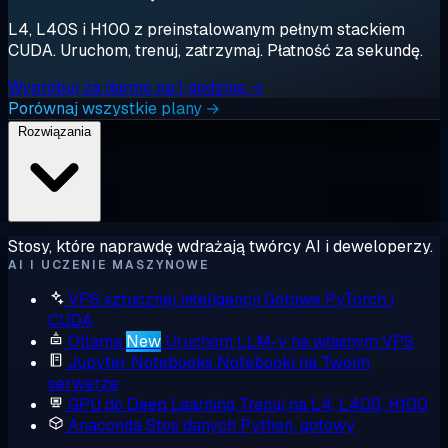
L4, L40S i H100 z preinstalowanym pełnym stackiem
CUDA. Uruchom, trenuj, zatrzymaj. Płatność za sekundę.
Wypróbuj za darmo na 1 godzinę →
Porównaj wszystkie plany →
Rozwiązania
Stosy, które naprawdę wdrażają twórcy AI i deweloperzy.
AI I UCZENIE MASZYNOWE
VPS sztucznej inteligencji
Gotowe PyTorch i
CUDA
Ollama
New
Uruchom LLM-y na własnym VPS
Jupyter Notebooks
Notebooki na Twoim
serwerze
GPU do Deep Learning
Trenuj na L4, L40S, H100
Anaconda
Stos danych Python, gotowy