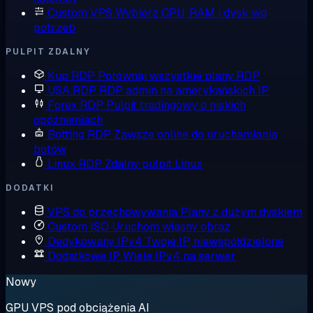
Custom VPS
Wybierz CPU, RAM i dysk wg
potrzeb
PULPIT ZDALNY
Kup RDP
Porównaj wszystkie plany RDP
USA RDP
RDP admin na amerykańskich IP
Forex RDP
Pulpit tradingowy o niskich
opóźnieniach
Botting RDP
Zawsze online do uruchamiania
botów
Linux RDP
Zdalny pulpit Linux
DODATKI
VPS do przechowywania
Plany z dużym dyskiem
Custom ISO
Uruchom własny obraz
Dedykowany IPv4
Twoje IP, niewspółdzielone
Dodatkowe IP
Wiele IPv4 na serwer
Nowy
GPU VPS pod obciążenia AI