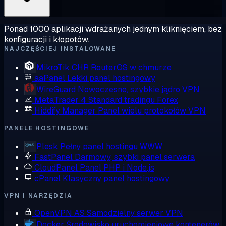
Ponad 1000 aplikacji wdrażanych jednym kliknięciem, bez
konfiguracji i kłopotów.
NAJCZĘŚCIEJ INSTALOWANE
MikroTik CHR
RouterOS w chmurze
aaPanel
Lekki panel hostingowy
WireGuard
Nowoczesne, szybkie jądro VPN
MetaTrader 4
Standard tradingu Forex
Hiddify Manager
Panel wielu protokołów VPN
PANELE HOSTINGOWE
Plesk
Pełny panel hostingu WWW
FastPanel
Darmowy, szybki panel serwera
CloudPanel
Panel PHP i Node.js
cPanel
Klasyczny panel hostingowy
VPN I NARZĘDZIA
OpenVPN AS
Samodzielny serwer VPN
Docker
Środowisko uruchomieniowe kontenerów,