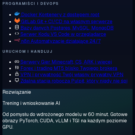
PROGRAMIŚCI I DEVOPS
Docker
Kontenery z dostępem root
GitLab
Git + CI/CD na własnym serwerze
Bazy danych
Postgres, MySQL, MongoDB
Serwer Kodu
VS Code w przeglądarce
n8n
Automatyzacje działające 24/7
URUCHOM I HANDLUJ
Serwery Gier
Minecraft, CS, ARK i więcej
Forex i trading
MT5 blisko Twojego brokera
VPN i prywatność
Twój własny prywatny VPN
Zdalna stacja robocza
Pulpit, który nigdy nie śpi
Rozwiązanie
Trening i wnioskowanie AI
Od pomysłu do wdrożonego modelu w 60 minut. Gotowe
obrazy PyTorch, CUDA, vLLM i TGI na każdym poziomie
GPU.