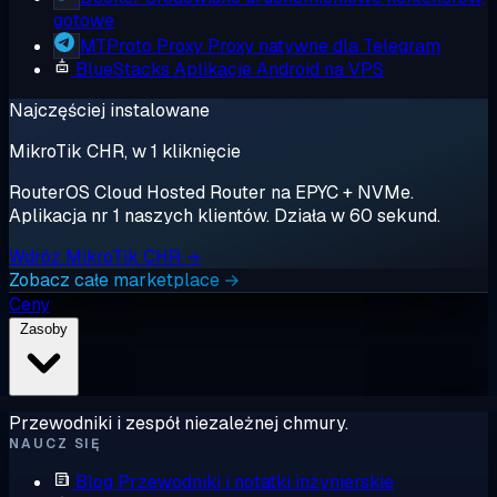
gotowe
MTProto Proxy
Proxy natywne dla Telegram
BlueStacks
Aplikacje Android na VPS
Najczęściej instalowane
MikroTik CHR, w 1 kliknięcie
RouterOS Cloud Hosted Router na EPYC + NVMe.
Aplikacja nr 1 naszych klientów. Działa w 60 sekund.
Wdróż MikroTik CHR →
Zobacz całe marketplace →
Ceny
Zasoby
Przewodniki i zespół niezależnej chmury.
NAUCZ SIĘ
Blog
Przewodniki i notatki inżynierskie