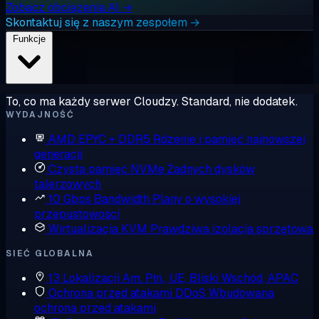
Zobacz obciążenia AI →
Skontaktuj się z naszym zespołem →
Funkcje
To, co ma każdy serwer Cloudzy. Standard, nie dodatek.
WYDAJNOŚĆ
AMD EPYC + DDR5
Rdzenie i pamięć najnowszej
generacji
Czysta pamięć NVMe
Żadnych dysków
talerzowych
10 Gbps Bandwidth
Plany o wysokiej
przepustowości
Wirtualizacja KVM
Prawdziwa izolacja sprzętowa
SIEĆ GLOBALNA
13 Lokalizacji
Am. Płn., UE, Bliski Wschód, APAC
Ochrona przed atakami DDoS
Wbudowana
ochrona przed atakami