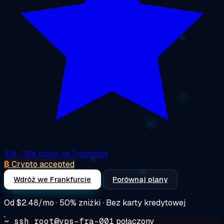
4.6
· 764 opinii na Trustpilot
₿
Crypto accepted
Wdróż we Frankfurcie
Porównaj plany
Od
$2.48/mo
· 50% zniżki · Bez karty kredytowej
~ ssh root@vps-fra-001
połączony