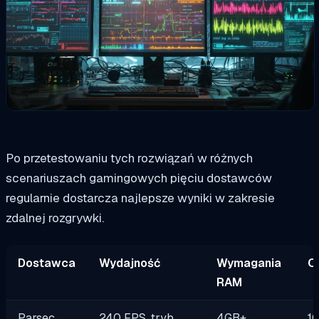
Po przetestowaniu tych rozwiązań w różnych
scenariuszach gamingowych pięciu dostawców
regularnie dostarcza najlepsze wyniki w zakresie
zdalnej rozgrywki.
Dostawca
Wydajność
Wymagania
O
RAM
Parsec
240 FPS, tryb
4GB+
1