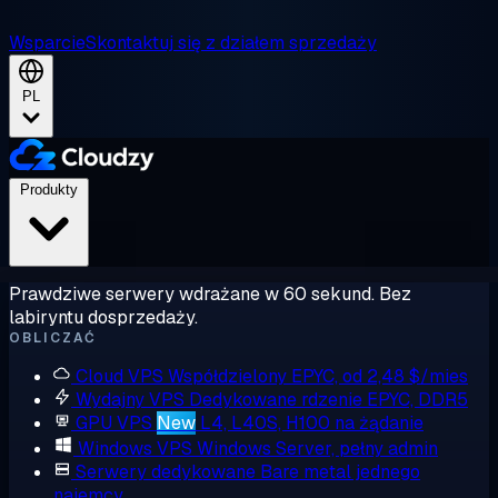
Wsparcie
Skontaktuj się z działem sprzedaży
PL
Produkty
Prawdziwe serwery wdrażane w 60 sekund. Bez
labiryntu dosprzedaży.
OBLICZAĆ
Cloud VPS
Współdzielony EPYC, od 2,48 $/mies
Wydajny VPS
Dedykowane rdzenie EPYC, DDR5
GPU VPS
New
L4, L40S, H100 na żądanie
Windows VPS
Windows Server, pełny admin
Serwery dedykowane
Bare metal jednego
najemcy