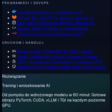
PROGRAMIŚCI I DEVOPS
Docker
Kontenery z dostępem root
GitLab
Git + CI/CD na własnym serwerze
Bazy danych
Postgres, MySQL, MongoDB
Serwer Kodu
VS Code w przeglądarce
n8n
Automatyzacje działające 24/7
URUCHOM I HANDLUJ
Serwery Gier
Minecraft, CS, ARK i więcej
Forex i trading
MT5 blisko Twojego brokera
VPN i prywatność
Twój własny prywatny VPN
Zdalna stacja robocza
Pulpit, który nigdy nie śpi
Rozwiązanie
Trening i wnioskowanie AI
Od pomysłu do wdrożonego modelu w 60 minut. Gotowe
obrazy PyTorch, CUDA, vLLM i TGI na każdym poziomie
GPU.