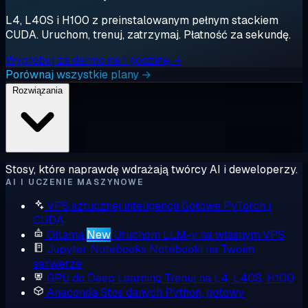
L4, L40S i H100 z preinstalowanym pełnym stackiem
CUDA. Uruchom, trenuj, zatrzymaj. Płatność za sekundę.
Wypróbuj za darmo na 1 godzinę →
Porównaj wszystkie plany →
Rozwiązania
Stosy, które naprawdę wdrażają twórcy AI i deweloperzy.
AI I UCZENIE MASZYNOWE
VPS sztucznej inteligencji
Gotowe PyTorch i
CUDA
Ollama
New
Uruchom LLM-y na własnym VPS
Jupyter Notebooks
Notebooki na Twoim
serwerze
GPU do Deep Learning
Trenuj na L4, L40S, H100
Anaconda
Stos danych Python, gotowy