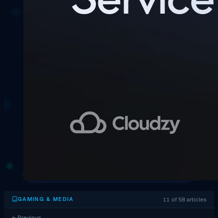
11 of 58 articles
GAMING & MEDIA
←
Previous