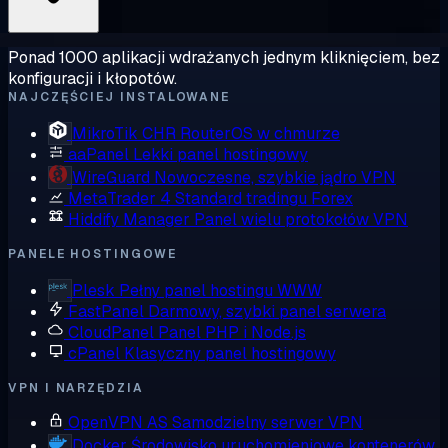
Ponad 1000 aplikacji wdrażanych jednym kliknięciem, bez
konfiguracji i kłopotów.
NAJCZĘŚCIEJ INSTALOWANE
MikroTik CHR
RouterOS w chmurze
aaPanel
Lekki panel hostingowy
WireGuard
Nowoczesne, szybkie jądro VPN
MetaTrader 4
Standard tradingu Forex
Hiddify Manager
Panel wielu protokołów VPN
PANELE HOSTINGOWE
Plesk
Pełny panel hostingu WWW
FastPanel
Darmowy, szybki panel serwera
CloudPanel
Panel PHP i Node.js
cPanel
Klasyczny panel hostingowy
VPN I NARZĘDZIA
OpenVPN AS
Samodzielny serwer VPN
Docker
Środowisko uruchomieniowe kontenerów,