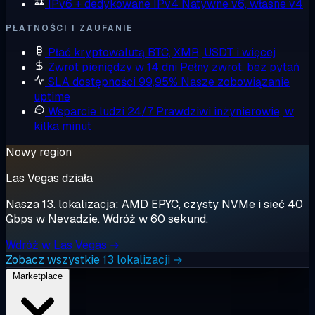
IPv6 + dedykowane IPv4
Natywne v6, własne v4
PŁATNOŚCI I ZAUFANIE
Płać kryptowalutą
BTC, XMR, USDT i więcej
Zwrot pieniędzy w 14 dni
Pełny zwrot, bez pytań
SLA dostępności 99,95%
Nasze zobowiązanie
uptime
Wsparcie ludzi 24/7
Prawdziwi inżynierowie, w
kilka minut
Nowy region
Las Vegas działa
Nasza 13. lokalizacja: AMD EPYC, czysty NVMe i sieć 40
Gbps w Nevadzie. Wdróż w 60 sekund.
Wdróż w Las Vegas →
Zobacz wszystkie 13 lokalizacji →
Marketplace