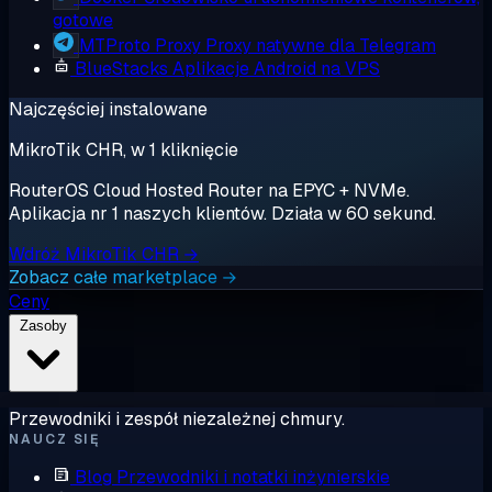
gotowe
MTProto Proxy
Proxy natywne dla Telegram
BlueStacks
Aplikacje Android na VPS
Najczęściej instalowane
MikroTik CHR, w 1 kliknięcie
RouterOS Cloud Hosted Router na EPYC + NVMe.
Aplikacja nr 1 naszych klientów. Działa w 60 sekund.
Wdróż MikroTik CHR →
Zobacz całe marketplace →
Ceny
Zasoby
Przewodniki i zespół niezależnej chmury.
NAUCZ SIĘ
Blog
Przewodniki i notatki inżynierskie