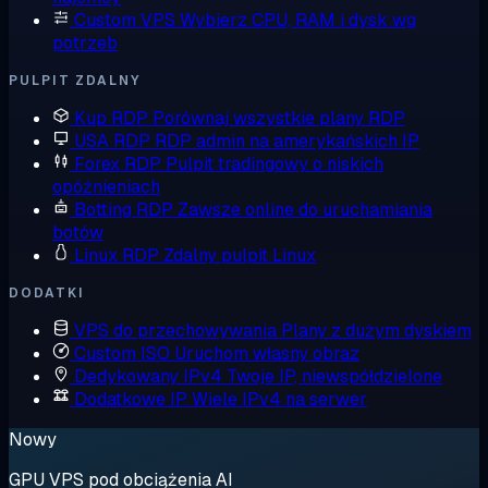
Custom VPS
Wybierz CPU, RAM i dysk wg
potrzeb
PULPIT ZDALNY
Kup RDP
Porównaj wszystkie plany RDP
USA RDP
RDP admin na amerykańskich IP
Forex RDP
Pulpit tradingowy o niskich
opóźnieniach
Botting RDP
Zawsze online do uruchamiania
botów
Linux RDP
Zdalny pulpit Linux
DODATKI
VPS do przechowywania
Plany z dużym dyskiem
Custom ISO
Uruchom własny obraz
Dedykowany IPv4
Twoje IP, niewspółdzielone
Dodatkowe IP
Wiele IPv4 na serwer
Nowy
GPU VPS pod obciążenia AI