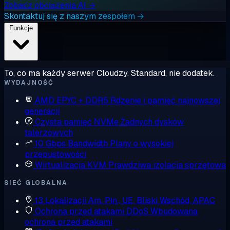
Zobacz obciążenia AI →
Skontaktuj się z naszym zespołem →
Funkcje
To, co ma każdy serwer Cloudzy. Standard, nie dodatek.
WYDAJNOŚĆ
AMD EPYC + DDR5
Rdzenie i pamięć najnowszej
generacji
Czysta pamięć NVMe
Żadnych dysków
talerzowych
10 Gbps Bandwidth
Plany o wysokiej
przepustowości
Wirtualizacja KVM
Prawdziwa izolacja sprzętowa
SIEĆ GLOBALNA
13 Lokalizacji
Am. Płn., UE, Bliski Wschód, APAC
Ochrona przed atakami DDoS
Wbudowana
ochrona przed atakami