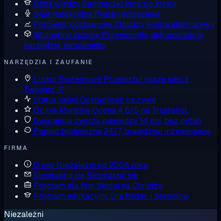
Baza wiedzy
Samouczki krok po kroku
Sala redakcyjna
Prasa i ogłoszenia
Porównaj dostawców
Cloudzy kontra alternatywy
Wszystkie zasoby
Przewodniki, dokumentacja,
narzędzia, aktualności
NARZĘDZIA I ZAUFANIE
Lustro Systemowe
Przetestuj naszą sieć z
Twojego IP
Status usług
Dostępność na żywo
Opinie klientów
Ocena 4,6/5 na Trustpilot
Gwarancja zwrotu pieniędzy
14 dni, bez pytań
Pomoc techniczna
24/7, prawdziwi inżynierowie
FIRMA
O nas
Niezależni od 2008 roku
Skontaktuj się
Skontaktuj się
Program dla firm
Skaluj na Cloudzy
Program edukacyjny
Dla badań i zespołów
Niezależni