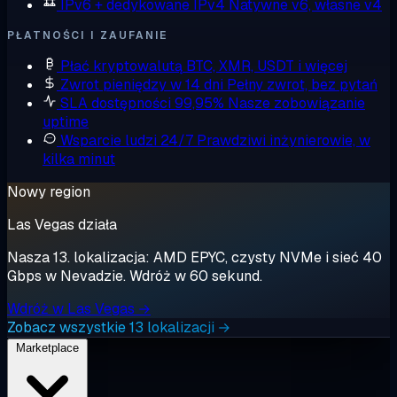
IPv6 + dedykowane IPv4
Natywne v6, własne v4
PŁATNOŚCI I ZAUFANIE
Płać kryptowalutą
BTC, XMR, USDT i więcej
Zwrot pieniędzy w 14 dni
Pełny zwrot, bez pytań
SLA dostępności 99,95%
Nasze zobowiązanie
uptime
Wsparcie ludzi 24/7
Prawdziwi inżynierowie, w
kilka minut
Nowy region
Las Vegas działa
Nasza 13. lokalizacja: AMD EPYC, czysty NVMe i sieć 40
Gbps w Nevadzie. Wdróż w 60 sekund.
Wdróż w Las Vegas →
Zobacz wszystkie 13 lokalizacji →
Marketplace