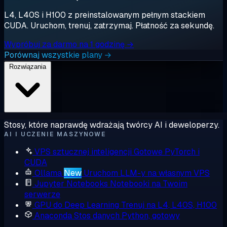
L4, L40S i H100 z preinstalowanym pełnym stackiem
CUDA. Uruchom, trenuj, zatrzymaj. Płatność za sekundę.
Wypróbuj za darmo na 1 godzinę →
Porównaj wszystkie plany →
Rozwiązania
Stosy, które naprawdę wdrażają twórcy AI i deweloperzy.
AI I UCZENIE MASZYNOWE
VPS sztucznej inteligencji
Gotowe PyTorch i
CUDA
Ollama
New
Uruchom LLM-y na własnym VPS
Jupyter Notebooks
Notebooki na Twoim
serwerze
GPU do Deep Learning
Trenuj na L4, L40S, H100
Anaconda
Stos danych Python, gotowy