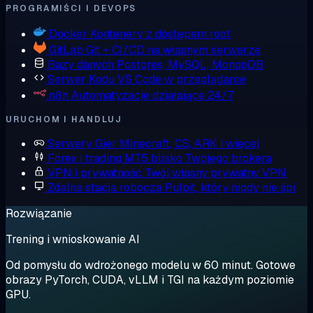
PROGRAMIŚCI I DEVOPS
Docker
Kontenery z dostępem root
GitLab
Git + CI/CD na własnym serwerze
Bazy danych
Postgres, MySQL, MongoDB
Serwer Kodu
VS Code w przeglądarce
n8n
Automatyzacje działające 24/7
URUCHOM I HANDLUJ
Serwery Gier
Minecraft, CS, ARK i więcej
Forex i trading
MT5 blisko Twojego brokera
VPN i prywatność
Twój własny prywatny VPN
Zdalna stacja robocza
Pulpit, który nigdy nie śpi
Rozwiązanie
Trening i wnioskowanie AI
Od pomysłu do wdrożonego modelu w 60 minut. Gotowe
obrazy PyTorch, CUDA, vLLM i TGI na każdym poziomie
GPU.