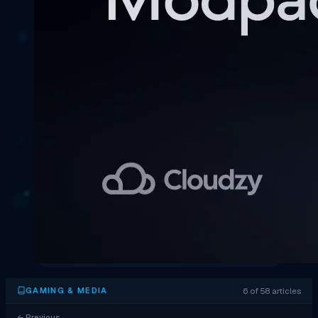
6 of 58 articles
GAMING & MEDIA
←
Previous