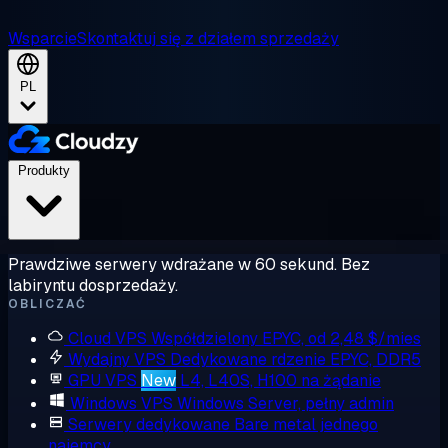
Wsparcie
Skontaktuj się z działem sprzedaży
PL
Produkty
Prawdziwe serwery wdrażane w 60 sekund. Bez
labiryntu dosprzedaży.
OBLICZAĆ
Cloud VPS
Współdzielony EPYC, od 2,48 $/mies
Wydajny VPS
Dedykowane rdzenie EPYC, DDR5
GPU VPS
New
L4, L40S, H100 na żądanie
Windows VPS
Windows Server, pełny admin
Serwery dedykowane
Bare metal jednego
najemcy