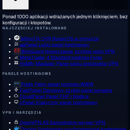
Ponad 1000 aplikacji wdrażanych jednym kliknięciem, bez
konfiguracji i kłopotów.
NAJCZĘŚCIEJ INSTALOWANE
MikroTik CHR
RouterOS w chmurze
aaPanel
Lekki panel hostingowy
WireGuard
Nowoczesne, szybkie jądro VPN
MetaTrader 4
Standard tradingu Forex
Hiddify Manager
Panel wielu protokołów VPN
PANELE HOSTINGOWE
Plesk
Pełny panel hostingu WWW
FastPanel
Darmowy, szybki panel serwera
CloudPanel
Panel PHP i Node.js
cPanel
Klasyczny panel hostingowy
VPN I NARZĘDZIA
OpenVPN AS
Samodzielny serwer VPN
Docker
Środowisko uruchomieniowe kontenerów,