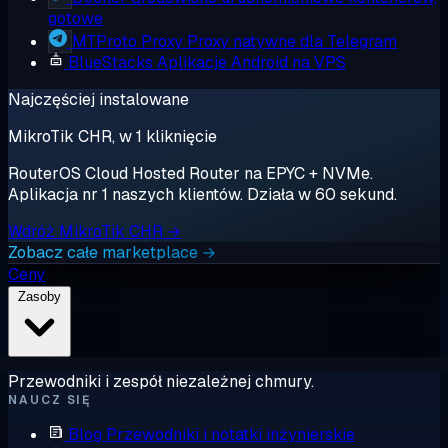
gotowe
MTProto Proxy
Proxy natywne dla Telegram
BlueStacks
Aplikacje Android na VPS
Najczęściej instalowane
MikroTik CHR, w 1 kliknięcie
RouterOS Cloud Hosted Router na EPYC + NVMe.
Aplikacja nr 1 naszych klientów. Działa w 60 sekund.
Wdróż MikroTik CHR →
Zobacz całe marketplace →
Ceny
Zasoby
Przewodniki i zespół niezależnej chmury.
NAUCZ SIĘ
Blog
Przewodniki i notatki inżynierskie