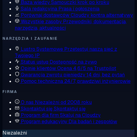
Baza wiedzy
Samouczki krok po kroku
Sala redakcyjna
Prasa i ogłoszenia
Porównaj dostawców
Cloudzy kontra alternatywy
Wszystkie zasoby
Przewodniki, dokumentacja,
narzędzia, aktualności
NARZĘDZIA I ZAUFANIE
Lustro Systemowe
Przetestuj naszą sieć z
Twojego IP
Status usług
Dostępność na żywo
Opinie klientów
Ocena 4,6/5 na Trustpilot
Gwarancja zwrotu pieniędzy
14 dni, bez pytań
Pomoc techniczna
24/7, prawdziwi inżynierowie
FIRMA
O nas
Niezależni od 2008 roku
Skontaktuj się
Skontaktuj się
Program dla firm
Skaluj na Cloudzy
Program edukacyjny
Dla badań i zespołów
Niezależni