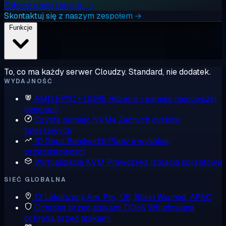
Zobacz obciążenia AI →
Skontaktuj się z naszym zespołem →
Funkcje
To, co ma każdy serwer Cloudzy. Standard, nie dodatek.
WYDAJNOŚĆ
AMD EPYC + DDR5
Rdzenie i pamięć najnowszej
generacji
Czysta pamięć NVMe
Żadnych dysków
talerzowych
10 Gbps Bandwidth
Plany o wysokiej
przepustowości
Wirtualizacja KVM
Prawdziwa izolacja sprzętowa
SIEĆ GLOBALNA
13 Lokalizacji
Am. Płn., UE, Bliski Wschód, APAC
Ochrona przed atakami DDoS
Wbudowana
ochrona przed atakami