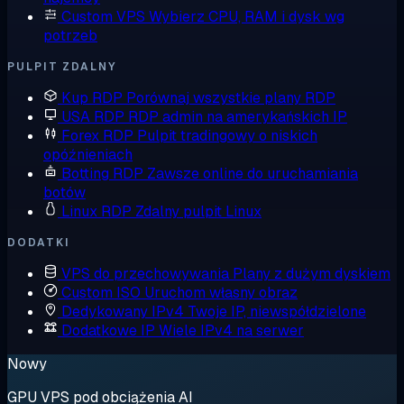
Custom VPS
Wybierz CPU, RAM i dysk wg
potrzeb
PULPIT ZDALNY
Kup RDP
Porównaj wszystkie plany RDP
USA RDP
RDP admin na amerykańskich IP
Forex RDP
Pulpit tradingowy o niskich
opóźnieniach
Botting RDP
Zawsze online do uruchamiania
botów
Linux RDP
Zdalny pulpit Linux
DODATKI
VPS do przechowywania
Plany z dużym dyskiem
Custom ISO
Uruchom własny obraz
Dedykowany IPv4
Twoje IP, niewspółdzielone
Dodatkowe IP
Wiele IPv4 na serwer
Nowy
GPU VPS pod obciążenia AI