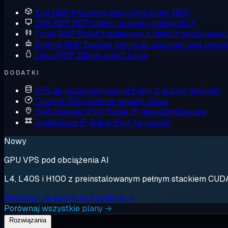
Kup RDP
Porównaj wszystkie plany RDP
USA RDP
RDP admin na amerykańskich IP
Forex RDP
Pulpit tradingowy o niskich opóźnieniac
Botting RDP
Zawsze online do uruchamiania botów
Linux RDP
Zdalny pulpit Linux
DODATKI
VPS do przechowywania
Plany z dużym dyskiem
Custom ISO
Uruchom własny obraz
Dedykowany IPv4
Twoje IP, niewspółdzielone
Dodatkowe IP
Wiele IPv4 na serwer
Nowy
GPU VPS pod obciążenia AI
L4, L40S i H100 z preinstalowanym pełnym stackiem CUDA. 
Wypróbuj za darmo na 1 godzinę →
Porównaj wszystkie plany →
Rozwiązania