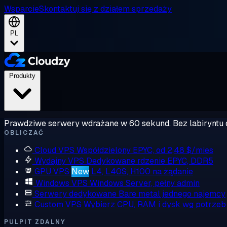
Wsparcie
Skontaktuj się z działem sprzedaży
PL
Produkty
Prawdziwe serwery wdrażane w 60 sekund. Bez labiryntu 
OBLICZAĆ
Cloud VPS
Współdzielony EPYC, od 2,48 $/mies
Wydajny VPS
Dedykowane rdzenie EPYC, DDR5
GPU VPS
New
L4, L40S, H100 na żądanie
Windows VPS
Windows Server, pełny admin
Serwery dedykowane
Bare metal jednego najemcy
Custom VPS
Wybierz CPU, RAM i dysk wg potrzeb
PULPIT ZDALNY