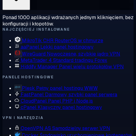
Ponad 1000 aplikacji wdrażanych jednym kliknięciem, bez
konfiguracji i kłopotów.
NAJCZĘŚCIEJ INSTALOWANE
MikroTik CHR
RouterOS w chmurze
aaPanel
Lekki panel hostingowy
WireGuard
Nowoczesne, szybkie jądro VPN
MetaTrader 4
Standard tradingu Forex
Hiddify Manager
Panel wielu protokołów VPN
PANELE HOSTINGOWE
Plesk
Pełny panel hostingu WWW
FastPanel
Darmowy, szybki panel serwera
CloudPanel
Panel PHP i Node.js
cPanel
Klasyczny panel hostingowy
VPN I NARZĘDZIA
OpenVPN AS
Samodzielny serwer VPN
Docker
Środowisko uruchomieniowe kontenerów,