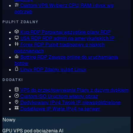
Custom VPS
Wybierz CPU, RAM i dysk wg
potrzeb
PULPIT ZDALNY
Kup RDP
Porównaj wszystkie plany RDP
USA RDP
RDP admin na amerykańskich IP
Forex RDP
Pulpit tradingowy o niskich
opóźnieniach
Botting RDP
Zawsze online do uruchamiania
botów
Linux RDP
Zdalny pulpit Linux
DODATKI
VPS do przechowywania
Plany z dużym dyskiem
Custom ISO
Uruchom własny obraz
Dedykowany IPv4
Twoje IP, niewspółdzielone
Dodatkowe IP
Wiele IPv4 na serwer
Nowy
GPU VPS pod obciążenia AI