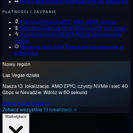
IPv6 + dedykowane IPv4
Natywne v6, własne v4
PŁATNOŚCI I ZAUFANIE
Płać kryptowalutą
BTC, XMR, USDT i więcej
Zwrot pieniędzy w 14 dni
Pełny zwrot, bez pytań
SLA dostępności 99,95%
Nasze zobowiązanie
uptime
Wsparcie ludzi 24/7
Prawdziwi inżynierowie, w
kilka minut
Nowy region
Las Vegas działa
Nasza 13. lokalizacja: AMD EPYC, czysty NVMe i sieć 40
Gbps w Nevadzie. Wdróż w 60 sekund.
Wdróż w Las Vegas →
Zobacz wszystkie 13 lokalizacji →
Marketplace