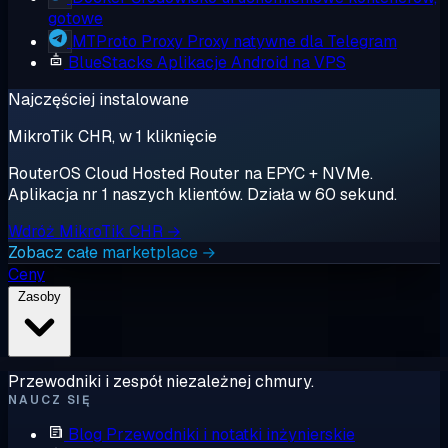
gotowe
MTProto Proxy
Proxy natywne dla Telegram
BlueStacks
Aplikacje Android na VPS
Najczęściej instalowane
MikroTik CHR, w 1 kliknięcie
RouterOS Cloud Hosted Router na EPYC + NVMe.
Aplikacja nr 1 naszych klientów. Działa w 60 sekund.
Wdróż MikroTik CHR →
Zobacz całe marketplace →
Ceny
Zasoby
Przewodniki i zespół niezależnej chmury.
NAUCZ SIĘ
Blog
Przewodniki i notatki inżynierskie