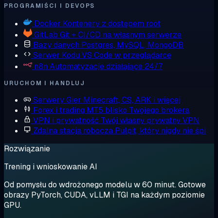
PROGRAMIŚCI I DEVOPS
Docker
Kontenery z dostępem root
GitLab
Git + CI/CD na własnym serwerze
Bazy danych
Postgres, MySQL, MongoDB
Serwer Kodu
VS Code w przeglądarce
n8n
Automatyzacje działające 24/7
URUCHOM I HANDLUJ
Serwery Gier
Minecraft, CS, ARK i więcej
Forex i trading
MT5 blisko Twojego brokera
VPN i prywatność
Twój własny prywatny VPN
Zdalna stacja robocza
Pulpit, który nigdy nie śpi
Rozwiązanie
Trening i wnioskowanie AI
Od pomysłu do wdrożonego modelu w 60 minut. Gotowe
obrazy PyTorch, CUDA, vLLM i TGI na każdym poziomie
GPU.