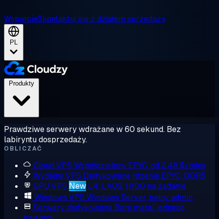
Wsparcie
Skontaktuj się z działem sprzedaży
PL
Produkty
Prawdziwe serwery wdrażane w 60 sekund. Bez
labiryntu dosprzedaży.
OBLICZAĆ
Cloud VPS
Współdzielony EPYC, od 2,48 $/mies
Wydajny VPS
Dedykowane rdzenie EPYC, DDR5
GPU VPS
New
L4, L40S, H100 na żądanie
Windows VPS
Windows Server, pełny admin
Serwery dedykowane
Bare metal jednego
najemcy