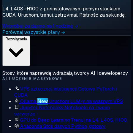
L4, L40S i H100 z preinstalowanym pełnym stackiem
CUDA. Uruchom, trenuj, zatrzymaj. Płatność za sekundę.
Wypróbuj za darmo na 1 godzinę →
Porównaj wszystkie plany →
Rozwiązania
Stosy, które naprawdę wdrażają twórcy AI i deweloperzy.
AI I UCZENIE MASZYNOWE
VPS sztucznej inteligencji
Gotowe PyTorch i
CUDA
Ollama
New
Uruchom LLM-y na własnym VPS
Jupyter Notebooks
Notebooki na Twoim
serwerze
GPU do Deep Learning
Trenuj na L4, L40S, H100
Anaconda
Stos danych Python, gotowy