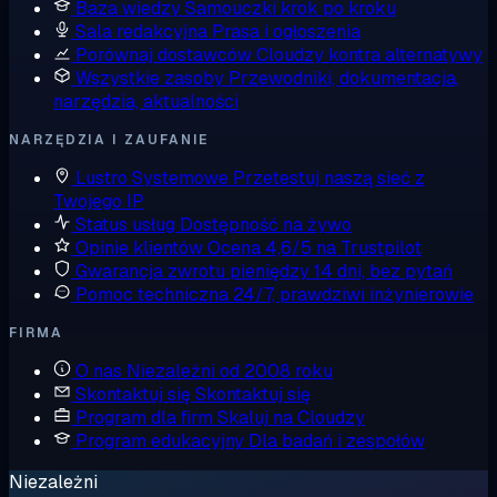
Baza wiedzy
Samouczki krok po kroku
Sala redakcyjna
Prasa i ogłoszenia
Porównaj dostawców
Cloudzy kontra alternatywy
Wszystkie zasoby
Przewodniki, dokumentacja,
narzędzia, aktualności
NARZĘDZIA I ZAUFANIE
Lustro Systemowe
Przetestuj naszą sieć z
Twojego IP
Status usług
Dostępność na żywo
Opinie klientów
Ocena 4,6/5 na Trustpilot
Gwarancja zwrotu pieniędzy
14 dni, bez pytań
Pomoc techniczna
24/7, prawdziwi inżynierowie
FIRMA
O nas
Niezależni od 2008 roku
Skontaktuj się
Skontaktuj się
Program dla firm
Skaluj na Cloudzy
Program edukacyjny
Dla badań i zespołów
Niezależni