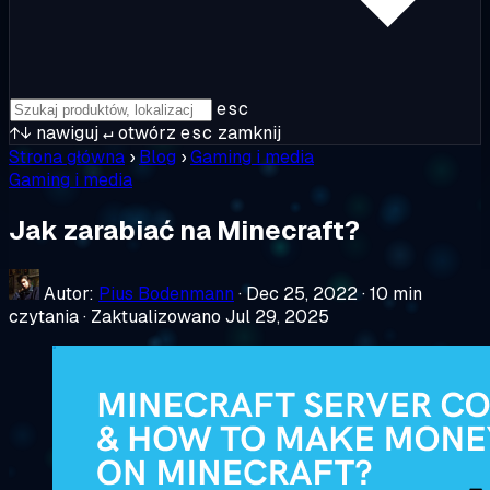
esc
↑↓
nawiguj
↵
otwórz
esc
zamknij
Strona główna
›
Blog
›
Gaming i media
Gaming i media
Jak zarabiać na Minecraft?
Autor:
Pius Bodenmann
·
Dec 25, 2022
·
10 min
czytania
·
Zaktualizowano Jul 29, 2025