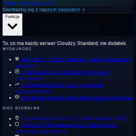
Zobacz obciążenia AI →
Skontaktuj się z naszym zespołem →
Funkcje
To, co ma każdy serwer Cloudzy. Standard, nie dodatek.
WYDAJNOŚĆ
AMD EPYC + DDR5
Rdzenie i pamięć najnowszej
generacji
Czysta pamięć NVMe
Żadnych dysków
talerzowych
10 Gbps Bandwidth
Plany o wysokiej
przepustowości
Wirtualizacja KVM
Prawdziwa izolacja sprzętowa
SIEĆ GLOBALNA
13 Lokalizacji
Am. Płn., UE, Bliski Wschód, APAC
Ochrona przed atakami DDoS
Wbudowana
ochrona przed atakami