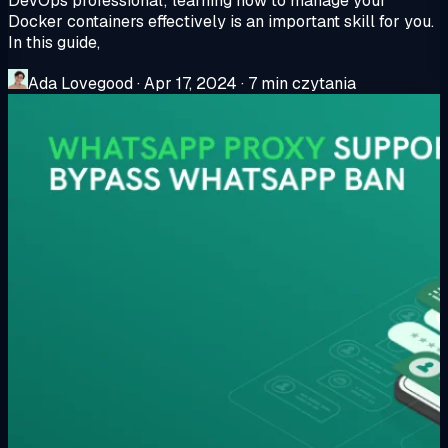
DevOps professional; learning how to manage your
Docker containers effectively is an important skill for you.
In this guide,
Ada Lovegood
·
Apr 17, 2024
·
7 min czytania