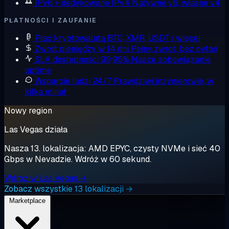
IPv6 + dedykowane IPv4
Natywne v6, własne v4
PŁATNOŚCI I ZAUFANIE
Płać kryptowalutą
BTC, XMR, USDT i więcej
Zwrot pieniędzy w 14 dni
Pełny zwrot, bez pytań
SLA dostępności 99,95%
Nasze zobowiązanie
uptime
Wsparcie ludzi 24/7
Prawdziwi inżynierowie, w
kilka minut
Nowy region
Las Vegas działa
Nasza 13. lokalizacja: AMD EPYC, czysty NVMe i sieć 40
Gbps w Nevadzie. Wdróż w 60 sekund.
Wdróż w Las Vegas →
Zobacz wszystkie 13 lokalizacji →
Marketplace