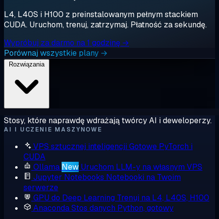
L4, L40S i H100 z preinstalowanym pełnym stackiem
CUDA. Uruchom, trenuj, zatrzymaj. Płatność za sekundę.
Wypróbuj za darmo na 1 godzinę →
Porównaj wszystkie plany →
Rozwiązania
Stosy, które naprawdę wdrażają twórcy AI i deweloperzy.
AI I UCZENIE MASZYNOWE
VPS sztucznej inteligencji
Gotowe PyTorch i
CUDA
Ollama
New
Uruchom LLM-y na własnym VPS
Jupyter Notebooks
Notebooki na Twoim
serwerze
GPU do Deep Learning
Trenuj na L4, L40S, H100
Anaconda
Stos danych Python, gotowy