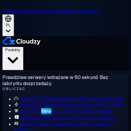
Wsparcie
Skontaktuj się z działem sprzedaży
PL
Produkty
Prawdziwe serwery wdrażane w 60 sekund. Bez
labiryntu dosprzedaży.
OBLICZAĆ
Cloud VPS
Współdzielony EPYC, od 2,48 $/mies
Wydajny VPS
Dedykowane rdzenie EPYC, DDR5
GPU VPS
New
L4, L40S, H100 na żądanie
Windows VPS
Windows Server, pełny admin
Serwery dedykowane
Bare metal jednego
najemcy