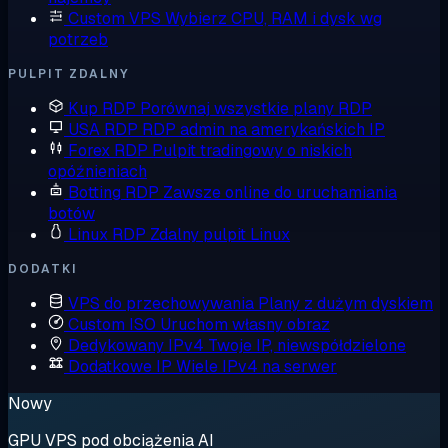
Custom VPS
Wybierz CPU, RAM i dysk wg
potrzeb
PULPIT ZDALNY
Kup RDP
Porównaj wszystkie plany RDP
USA RDP
RDP admin na amerykańskich IP
Forex RDP
Pulpit tradingowy o niskich
opóźnieniach
Botting RDP
Zawsze online do uruchamiania
botów
Linux RDP
Zdalny pulpit Linux
DODATKI
VPS do przechowywania
Plany z dużym dyskiem
Custom ISO
Uruchom własny obraz
Dedykowany IPv4
Twoje IP, niewspółdzielone
Dodatkowe IP
Wiele IPv4 na serwer
Nowy
GPU VPS pod obciążenia AI