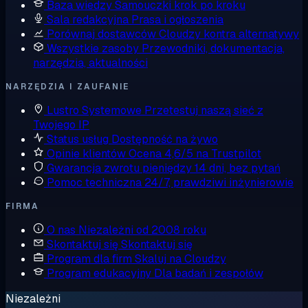
Baza wiedzy
Samouczki krok po kroku
Sala redakcyjna
Prasa i ogłoszenia
Porównaj dostawców
Cloudzy kontra alternatywy
Wszystkie zasoby
Przewodniki, dokumentacja,
narzędzia, aktualności
NARZĘDZIA I ZAUFANIE
Lustro Systemowe
Przetestuj naszą sieć z
Twojego IP
Status usług
Dostępność na żywo
Opinie klientów
Ocena 4,6/5 na Trustpilot
Gwarancja zwrotu pieniędzy
14 dni, bez pytań
Pomoc techniczna
24/7, prawdziwi inżynierowie
FIRMA
O nas
Niezależni od 2008 roku
Skontaktuj się
Skontaktuj się
Program dla firm
Skaluj na Cloudzy
Program edukacyjny
Dla badań i zespołów
Niezależni