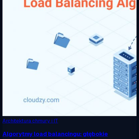
Architektura chmury i IT
Algorytmy load balancingu: głębokie