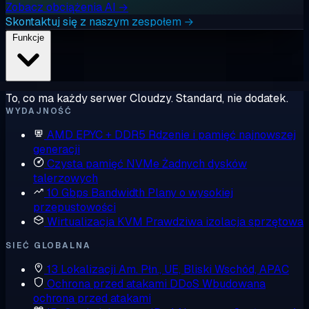
Zobacz obciążenia AI →
Skontaktuj się z naszym zespołem →
Funkcje
To, co ma każdy serwer Cloudzy. Standard, nie dodatek.
WYDAJNOŚĆ
AMD EPYC + DDR5
Rdzenie i pamięć najnowszej
generacji
Czysta pamięć NVMe
Żadnych dysków
talerzowych
10 Gbps Bandwidth
Plany o wysokiej
przepustowości
Wirtualizacja KVM
Prawdziwa izolacja sprzętowa
SIEĆ GLOBALNA
13 Lokalizacji
Am. Płn., UE, Bliski Wschód, APAC
Ochrona przed atakami DDoS
Wbudowana
ochrona przed atakami