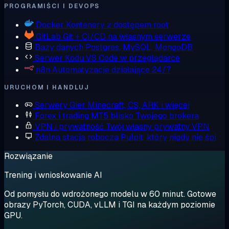
PROGRAMIŚCI I DEVOPS
Docker
Kontenery z dostępem root
GitLab
Git + CI/CD na własnym serwerze
Bazy danych
Postgres, MySQL, MongoDB
Serwer Kodu
VS Code w przeglądarce
n8n
Automatyzacje działające 24/7
URUCHOM I HANDLUJ
Serwery Gier
Minecraft, CS, ARK i więcej
Forex i trading
MT5 blisko Twojego brokera
VPN i prywatność
Twój własny prywatny VPN
Zdalna stacja robocza
Pulpit, który nigdy nie śpi
Rozwiązanie
Trening i wnioskowanie AI
Od pomysłu do wdrożonego modelu w 60 minut. Gotowe
obrazy PyTorch, CUDA, vLLM i TGI na każdym poziomie
GPU.