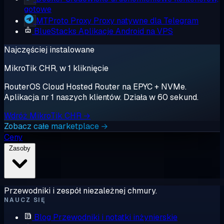
gotowe
MTProto Proxy
Proxy natywne dla Telegram
BlueStacks
Aplikacje Android na VPS
Najczęściej instalowane
MikroTik CHR, w 1 kliknięcie
RouterOS Cloud Hosted Router na EPYC + NVMe.
Aplikacja nr 1 naszych klientów. Działa w 60 sekund.
Wdróż MikroTik CHR →
Zobacz całe marketplace →
Ceny
Zasoby
Przewodniki i zespół niezależnej chmury.
NAUCZ SIĘ
Blog
Przewodniki i notatki inżynierskie