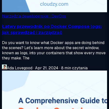
Narzędzia deweloperskie i DevOps
Łatwy przewodnik po Docker Compose logs:
jak sprawdzać i zarządzać
Do you want to know what Docker apps are doing behind
the scenes? Let’s learn more about the secret window,
known as logs, into your containers that show every move
they make. The
Ada Lovegood
·
Apr 21, 2024
·
8 min czytania