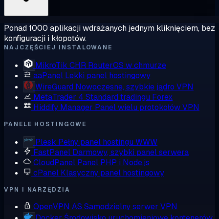
Ponad 1000 aplikacji wdrażanych jednym kliknięciem, bez
konfiguracji i kłopotów.
NAJCZĘŚCIEJ INSTALOWANE
MikroTik CHR
RouterOS w chmurze
aaPanel
Lekki panel hostingowy
WireGuard
Nowoczesne, szybkie jądro VPN
MetaTrader 4
Standard tradingu Forex
Hiddify Manager
Panel wielu protokołów VPN
PANELE HOSTINGOWE
Plesk
Pełny panel hostingu WWW
FastPanel
Darmowy, szybki panel serwera
CloudPanel
Panel PHP i Node.js
cPanel
Klasyczny panel hostingowy
VPN I NARZĘDZIA
OpenVPN AS
Samodzielny serwer VPN
Docker
Środowisko uruchomieniowe kontenerów,