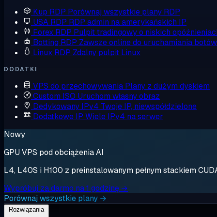
Kup RDP
Porównaj wszystkie plany RDP
USA RDP
RDP admin na amerykańskich IP
Forex RDP
Pulpit tradingowy o niskich opóźnieniac
Botting RDP
Zawsze online do uruchamiania botów
Linux RDP
Zdalny pulpit Linux
DODATKI
VPS do przechowywania
Plany z dużym dyskiem
Custom ISO
Uruchom własny obraz
Dedykowany IPv4
Twoje IP, niewspółdzielone
Dodatkowe IP
Wiele IPv4 na serwer
Nowy
GPU VPS pod obciążenia AI
L4, L40S i H100 z preinstalowanym pełnym stackiem CUDA. 
Wypróbuj za darmo na 1 godzinę →
Porównaj wszystkie plany →
Rozwiązania