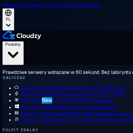
Wsparcie
Skontaktuj się z działem sprzedaży
PL
Produkty
Prawdziwe serwery wdrażane w 60 sekund. Bez labiryntu 
OBLICZAĆ
Cloud VPS
Współdzielony EPYC, od 2,48 $/mies
Wydajny VPS
Dedykowane rdzenie EPYC, DDR5
GPU VPS
New
L4, L40S, H100 na żądanie
Windows VPS
Windows Server, pełny admin
Serwery dedykowane
Bare metal jednego najemcy
Custom VPS
Wybierz CPU, RAM i dysk wg potrzeb
PULPIT ZDALNY