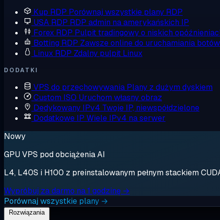
Kup RDP
Porównaj wszystkie plany RDP
USA RDP
RDP admin na amerykańskich IP
Forex RDP
Pulpit tradingowy o niskich opóźnieniac
Botting RDP
Zawsze online do uruchamiania botów
Linux RDP
Zdalny pulpit Linux
DODATKI
VPS do przechowywania
Plany z dużym dyskiem
Custom ISO
Uruchom własny obraz
Dedykowany IPv4
Twoje IP, niewspółdzielone
Dodatkowe IP
Wiele IPv4 na serwer
Nowy
GPU VPS pod obciążenia AI
L4, L40S i H100 z preinstalowanym pełnym stackiem CUDA. 
Wypróbuj za darmo na 1 godzinę →
Porównaj wszystkie plany →
Rozwiązania