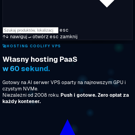
esc
↑↓
nawiguj
↵
otwórz
esc
zamknij
🚀
HOSTING COOLIFY VPS
Własny hosting PaaS
w 60 sekund.
Gotowy na AI serwer VPS oparty na najnowszym GPU i
czystym NVMe.
Niezależni od 2008 roku.
Push i gotowe. Zero opłat za
każdy kontener.