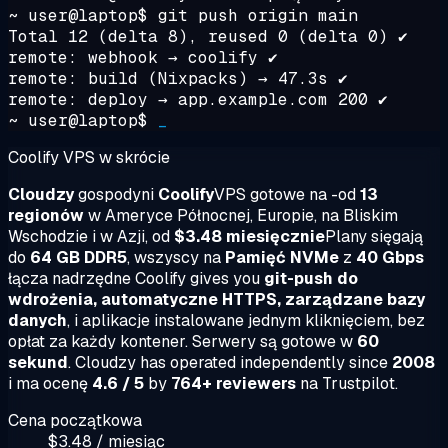
~ user@laptop$
git push origin main
Total 12 (delta 8), reused 0 (delta 0) ✔
remote: webhook → coolify ✔
remote: build (Nixpacks) → 47.3s ✔
remote: deploy → app.example.com 200 ✔
~ user@laptop$
_
Coolify VPS w skrócie
Cloudzy
gospodyni
Coolify
VPS gotowe na -od
13
regionów
w Ameryce Północnej, Europie, na Bliskim
Wschodzie i w Azji, od
$3.48 miesięcznie
Plany sięgają
do
64 GB DDR5
, wszyscy na
Pamięć NVMe
z
40 Gbps
łącza nadrzędne Coolify gives you
git-push do
wdrożenia, automatyczne HTTPS, zarządzane bazy
danych
, i aplikacje instalowane jednym kliknięciem, bez
opłat za każdy kontener. Serwery są gotowe w
60
sekund
. Cloudzy has operated independently since
2008
i ma ocenę
4.6 / 5
by
764+ reviewers
na Trustpilot.
Cena początkowa
$3.48 / miesiąc