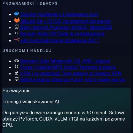
PROGRAMIŚCI I DEVOPS
Docker
Kontenery z dostępem root
GitLab
Git + CI/CD na własnym serwerze
Bazy danych
Postgres, MySQL, MongoDB
Serwer Kodu
VS Code w przeglądarce
n8n
Automatyzacje działające 24/7
URUCHOM I HANDLUJ
Serwery Gier
Minecraft, CS, ARK i więcej
Forex i trading
MT5 blisko Twojego brokera
VPN i prywatność
Twój własny prywatny VPN
Zdalna stacja robocza
Pulpit, który nigdy nie śpi
Rozwiązanie
Trening i wnioskowanie AI
Od pomysłu do wdrożonego modelu w 60 minut. Gotowe
obrazy PyTorch, CUDA, vLLM i TGI na każdym poziomie
GPU.