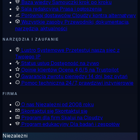
Baza wiedzy
Samouczki krok po kroku
Sala redakcyjna
Prasa i ogłoszenia
Porównaj dostawców
Cloudzy kontra alternatywy
Wszystkie zasoby
Przewodniki, dokumentacja,
narzędzia, aktualności
NARZĘDZIA I ZAUFANIE
Lustro Systemowe
Przetestuj naszą sieć z
Twojego IP
Status usług
Dostępność na żywo
Opinie klientów
Ocena 4,6/5 na Trustpilot
Gwarancja zwrotu pieniędzy
14 dni, bez pytań
Pomoc techniczna
24/7, prawdziwi inżynierowie
FIRMA
O nas
Niezależni od 2008 roku
Skontaktuj się
Skontaktuj się
Program dla firm
Skaluj na Cloudzy
Program edukacyjny
Dla badań i zespołów
Niezależni