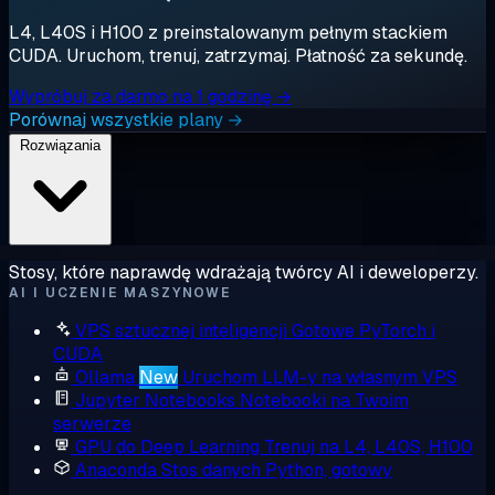
L4, L40S i H100 z preinstalowanym pełnym stackiem
CUDA. Uruchom, trenuj, zatrzymaj. Płatność za sekundę.
Wypróbuj za darmo na 1 godzinę →
Porównaj wszystkie plany →
Rozwiązania
Stosy, które naprawdę wdrażają twórcy AI i deweloperzy.
AI I UCZENIE MASZYNOWE
VPS sztucznej inteligencji
Gotowe PyTorch i
CUDA
Ollama
New
Uruchom LLM-y na własnym VPS
Jupyter Notebooks
Notebooki na Twoim
serwerze
GPU do Deep Learning
Trenuj na L4, L40S, H100
Anaconda
Stos danych Python, gotowy