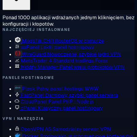
Ponad 1000 aplikacji wdrażanych jednym kliknięciem, bez
konfiguracji i kłopotów.
NAJCZĘŚCIEJ INSTALOWANE
MikroTik CHR
RouterOS w chmurze
aaPanel
Lekki panel hostingowy
WireGuard
Nowoczesne, szybkie jądro VPN
MetaTrader 4
Standard tradingu Forex
Hiddify Manager
Panel wielu protokołów VPN
PANELE HOSTINGOWE
Plesk
Pełny panel hostingu WWW
FastPanel
Darmowy, szybki panel serwera
CloudPanel
Panel PHP i Node.js
cPanel
Klasyczny panel hostingowy
VPN I NARZĘDZIA
OpenVPN AS
Samodzielny serwer VPN
Docker
Środowisko uruchomieniowe kontenerów,