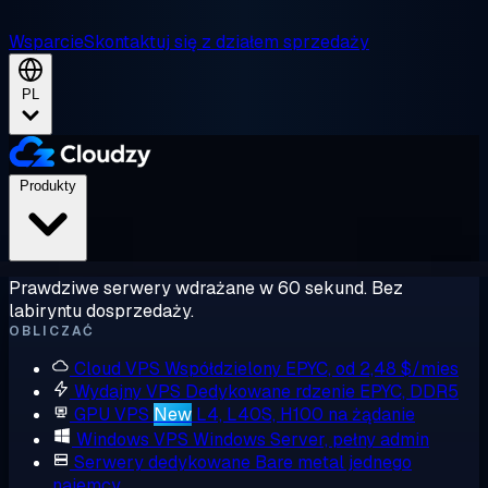
Wsparcie
Skontaktuj się z działem sprzedaży
PL
Produkty
Prawdziwe serwery wdrażane w 60 sekund. Bez
labiryntu dosprzedaży.
OBLICZAĆ
Cloud VPS
Współdzielony EPYC, od 2,48 $/mies
Wydajny VPS
Dedykowane rdzenie EPYC, DDR5
GPU VPS
New
L4, L40S, H100 na żądanie
Windows VPS
Windows Server, pełny admin
Serwery dedykowane
Bare metal jednego
najemcy