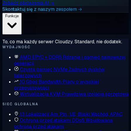
Zobacz obciążenia AI →
Skontaktuj się z naszym zespołem →
Funkcje
To, co ma każdy serwer Cloudzy. Standard, nie dodatek.
WYDAJNOŚĆ
AMD EPYC + DDR5
Rdzenie i pamięć najnowszej
generacji
Czysta pamięć NVMe
Żadnych dysków
talerzowych
10 Gbps Bandwidth
Plany o wysokiej
przepustowości
Wirtualizacja KVM
Prawdziwa izolacja sprzętowa
SIEĆ GLOBALNA
13 Lokalizacji
Am. Płn., UE, Bliski Wschód, APAC
Ochrona przed atakami DDoS
Wbudowana
ochrona przed atakami