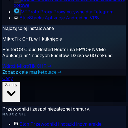
gotowe
MTProto Proxy
Proxy natywne dla Telegram
BlueStacks
Aplikacje Android na VPS
Najczęściej instalowane
MikroTik CHR, w 1 kliknięcie
RouterOS Cloud Hosted Router na EPYC + NVMe.
Aplikacja nr 1 naszych klientów. Działa w 60 sekund.
Wdróż MikroTik CHR →
Zobacz całe marketplace →
Ceny
Zasoby
Przewodniki i zespół niezależnej chmury.
NAUCZ SIĘ
Blog
Przewodniki i notatki inżynierskie