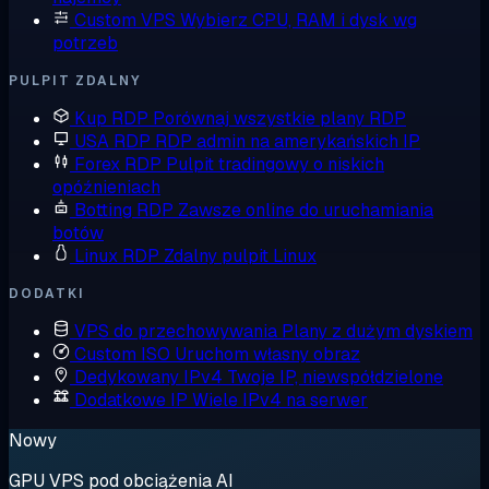
Custom VPS
Wybierz CPU, RAM i dysk wg
potrzeb
PULPIT ZDALNY
Kup RDP
Porównaj wszystkie plany RDP
USA RDP
RDP admin na amerykańskich IP
Forex RDP
Pulpit tradingowy o niskich
opóźnieniach
Botting RDP
Zawsze online do uruchamiania
botów
Linux RDP
Zdalny pulpit Linux
DODATKI
VPS do przechowywania
Plany z dużym dyskiem
Custom ISO
Uruchom własny obraz
Dedykowany IPv4
Twoje IP, niewspółdzielone
Dodatkowe IP
Wiele IPv4 na serwer
Nowy
GPU VPS pod obciążenia AI