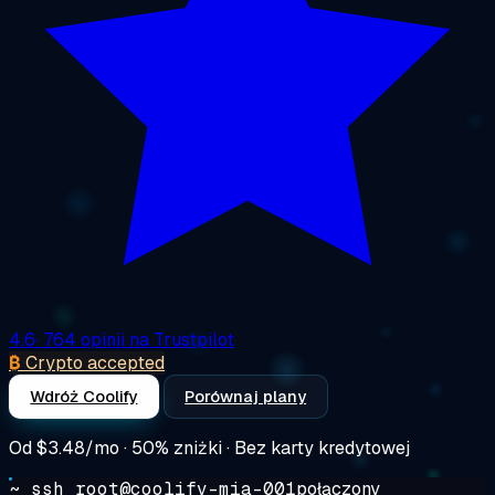
4.6
· 764 opinii na Trustpilot
₿
Crypto accepted
Wdróż Coolify
Porównaj plany
Od
$3.48/mo
· 50% zniżki · Bez karty kredytowej
~ ssh root@coolify-mia-001
połączony