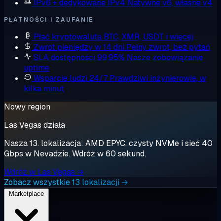
IPv6 + dedykowane IPv4
Natywne v6, własne v4
PŁATNOŚCI I ZAUFANIE
Płać kryptowalutą
BTC, XMR, USDT i więcej
Zwrot pieniędzy w 14 dni
Pełny zwrot, bez pytań
SLA dostępności 99,95%
Nasze zobowiązanie
uptime
Wsparcie ludzi 24/7
Prawdziwi inżynierowie, w
kilka minut
Nowy region
Las Vegas działa
Nasza 13. lokalizacja: AMD EPYC, czysty NVMe i sieć 40
Gbps w Nevadzie. Wdróż w 60 sekund.
Wdróż w Las Vegas →
Zobacz wszystkie 13 lokalizacji →
Marketplace