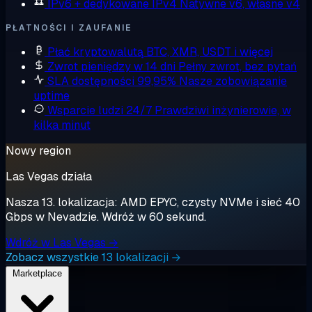
IPv6 + dedykowane IPv4
Natywne v6, własne v4
PŁATNOŚCI I ZAUFANIE
Płać kryptowalutą
BTC, XMR, USDT i więcej
Zwrot pieniędzy w 14 dni
Pełny zwrot, bez pytań
SLA dostępności 99,95%
Nasze zobowiązanie
uptime
Wsparcie ludzi 24/7
Prawdziwi inżynierowie, w
kilka minut
Nowy region
Las Vegas działa
Nasza 13. lokalizacja: AMD EPYC, czysty NVMe i sieć 40
Gbps w Nevadzie. Wdróż w 60 sekund.
Wdróż w Las Vegas →
Zobacz wszystkie 13 lokalizacji →
Marketplace