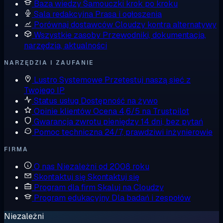
Baza wiedzy
Samouczki krok po kroku
Sala redakcyjna
Prasa i ogłoszenia
Porównaj dostawców
Cloudzy kontra alternatywy
Wszystkie zasoby
Przewodniki, dokumentacja,
narzędzia, aktualności
NARZĘDZIA I ZAUFANIE
Lustro Systemowe
Przetestuj naszą sieć z
Twojego IP
Status usług
Dostępność na żywo
Opinie klientów
Ocena 4,6/5 na Trustpilot
Gwarancja zwrotu pieniędzy
14 dni, bez pytań
Pomoc techniczna
24/7, prawdziwi inżynierowie
FIRMA
O nas
Niezależni od 2008 roku
Skontaktuj się
Skontaktuj się
Program dla firm
Skaluj na Cloudzy
Program edukacyjny
Dla badań i zespołów
Niezależni