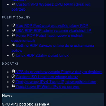
Custom VPS
Wybierz CPU, RAM i dysk wg
potrzeb
PULPIT ZDALNY
Kup RDP
Porównaj wszystkie plany RDP
USA RDP
RDP admin na amerykańskich IP
Forex RDP
Pulpit tradingowy o niskich
opóźnieniach
Botting RDP
Zawsze online do uruchamiania
botów
Linux RDP
Zdalny pulpit Linux
DODATKI
VPS do przechowywania
Plany z dużym dyskiem
Custom ISO
Uruchom własny obraz
Dedykowany IPv4
Twoje IP, niewspółdzielone
Dodatkowe IP
Wiele IPv4 na serwer
Nowy
GPU VPS pod obciążenia AI