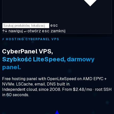
esc
↑↓
nawiguj
↵
otwórz
esc
zamknij
⚡
HOSTING CYBERPANEL VPS
CyberPanel VPS,
Szybkość LiteSpeed, darmowy
panel.
Free hosting panel with OpenLiteSpeed on AMD EPYC +
NVMe. LSCache, email, DNS built in.
Independent cloud, since 2008. From $2.48/mo · root SSH
in 60 seconds.