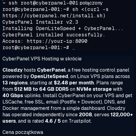
~ ssh root@cyberpanel-001
połączony
root@cyberpanel-001:~#
sh <(curl -s
https://cyberpanel.net/install.sh)
CyberPanel Installer v2.3
Installing OpenLiteSpeed + CyberPanel...
CyberPanel installed successfully.
Access: https://your-ip:8090
root@cyberpanel-001:~#
_
CyberPanel VPS Hosting w skrócie
Cloudzy
hosts
CyberPanel
, a free hosting control panel
powered by
OpenLiteSpeed
, on Linux VPS plans across
13 regions
, starting at
$2.48 per month
. Plans range
from
512 MB to 64 GB DDR5
on
NVMe storage
with
40 Gbps
uplinks. Install CyberPanel on your VPS and get
LSCache, free SSL, email (Postfix + Dovecot), DNS, and
Docker management from a single dashboard. Cloudzy
has operated independently since
2008
, serves
122,000+
users
, and is rated
4.6 / 5
on Trustpilot.
Cena początkowa