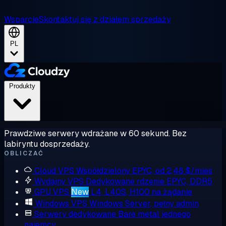
Wsparcie
Skontaktuj się z działem sprzedaży
PL
Produkty
Prawdziwe serwery wdrażane w 60 sekund. Bez
labiryntu dosprzedaży.
OBLICZAĆ
Cloud VPS
Współdzielony EPYC, od 2,48 $/mies
Wydajny VPS
Dedykowane rdzenie EPYC, DDR5
GPU VPS
New
L4, L40S, H100 na żądanie
Windows VPS
Windows Server, pełny admin
Serwery dedykowane
Bare metal jednego
najemcy