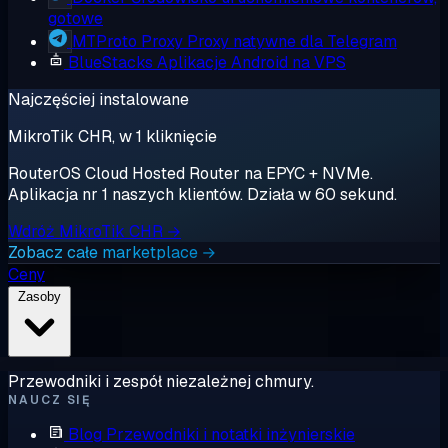
gotowe
MTProto Proxy
Proxy natywne dla Telegram
BlueStacks
Aplikacje Android na VPS
Najczęściej instalowane
MikroTik CHR, w 1 kliknięcie
RouterOS Cloud Hosted Router na EPYC + NVMe.
Aplikacja nr 1 naszych klientów. Działa w 60 sekund.
Wdróż MikroTik CHR →
Zobacz całe marketplace →
Ceny
Zasoby
Przewodniki i zespół niezależnej chmury.
NAUCZ SIĘ
Blog
Przewodniki i notatki inżynierskie