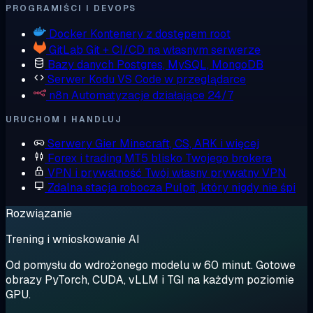
PROGRAMIŚCI I DEVOPS
Docker
Kontenery z dostępem root
GitLab
Git + CI/CD na własnym serwerze
Bazy danych
Postgres, MySQL, MongoDB
Serwer Kodu
VS Code w przeglądarce
n8n
Automatyzacje działające 24/7
URUCHOM I HANDLUJ
Serwery Gier
Minecraft, CS, ARK i więcej
Forex i trading
MT5 blisko Twojego brokera
VPN i prywatność
Twój własny prywatny VPN
Zdalna stacja robocza
Pulpit, który nigdy nie śpi
Rozwiązanie
Trening i wnioskowanie AI
Od pomysłu do wdrożonego modelu w 60 minut. Gotowe
obrazy PyTorch, CUDA, vLLM i TGI na każdym poziomie
GPU.