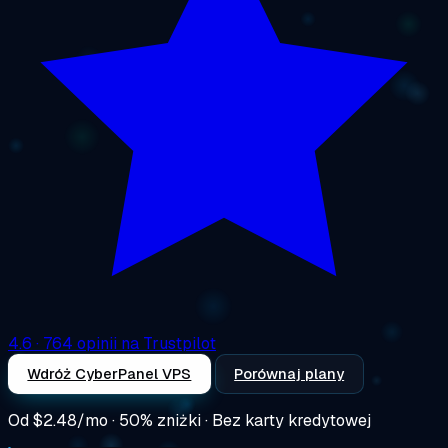
4.6
· 764 opinii na Trustpilot
Wdróż CyberPanel VPS
Porównaj plany
Od
$2.48/mo
· 50% zniżki · Bez karty kredytowej