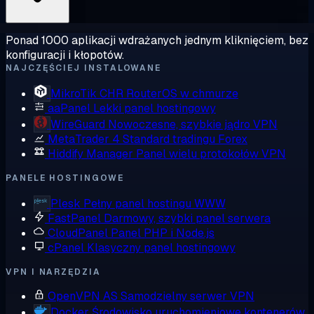
Ponad 1000 aplikacji wdrażanych jednym kliknięciem, bez
konfiguracji i kłopotów.
NAJCZĘŚCIEJ INSTALOWANE
MikroTik CHR
RouterOS w chmurze
aaPanel
Lekki panel hostingowy
WireGuard
Nowoczesne, szybkie jądro VPN
MetaTrader 4
Standard tradingu Forex
Hiddify Manager
Panel wielu protokołów VPN
PANELE HOSTINGOWE
Plesk
Pełny panel hostingu WWW
FastPanel
Darmowy, szybki panel serwera
CloudPanel
Panel PHP i Node.js
cPanel
Klasyczny panel hostingowy
VPN I NARZĘDZIA
OpenVPN AS
Samodzielny serwer VPN
Docker
Środowisko uruchomieniowe kontenerów,