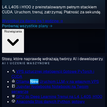
L4, L40S i H100 z preinstalowanym pełnym stackiem
CUDA. Uruchom, trenuj, zatrzymaj. Płatność za sekundę.
Wypróbuj za darmo na 1 godzinę →
Porównaj wszystkie plany →
Rozwiązania
Stosy, które naprawdę wdrażają twórcy AI i deweloperzy.
AI I UCZENIE MASZYNOWE
VPS sztucznej inteligencji
Gotowe PyTorch i
CUDA
Ollama
New
Uruchom LLM-y na własnym VPS
Jupyter Notebooks
Notebooki na Twoim
serwerze
GPU do Deep Learning
Trenuj na L4, L40S, H100
Anaconda
Stos danych Python, gotowy