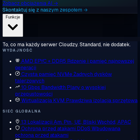
Zobacz obciążenia AI →
Skontaktuj się z naszym zespołem →
Funkcje
To, co ma każdy serwer Cloudzy. Standard, nie dodatek.
WYDAJNOŚĆ
AMD EPYC + DDR5
Rdzenie i pamięć najnowszej
generacji
Czysta pamięć NVMe
Żadnych dysków
talerzowych
10 Gbps Bandwidth
Plany o wysokiej
przepustowości
Wirtualizacja KVM
Prawdziwa izolacja sprzętowa
SIEĆ GLOBALNA
13 Lokalizacji
Am. Płn., UE, Bliski Wschód, APAC
Ochrona przed atakami DDoS
Wbudowana
ochrona przed atakami