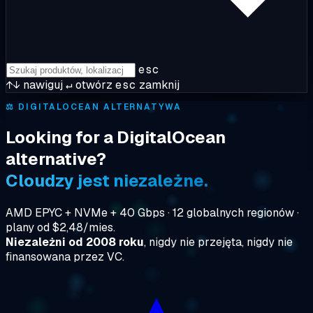
esc
↑↓
nawiguj
↵
otwórz
esc
zamknij
⚖️
DIGITALOCEAN ALTERNATYWA
Looking for a DigitalOcean
alternative?
Cloudzy jest niezależne.
AMD EPYC + NVMe + 40 Gbps · 12 globalnych regionów ·
plany od $2,48/mies.
Niezależni od 2008 roku
, nigdy nie przejęta, nigdy nie
finansowana przez VC.