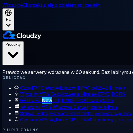
Wsparcie
Skontaktuj się z działem sprzedaży
PL
Produkty
Prawdziwe serwery wdrażane w 60 sekund. Bez labiryntu 
OBLICZAĆ
Cloud VPS
Współdzielony EPYC, od 2,48 $/mies
Wydajny VPS
Dedykowane rdzenie EPYC, DDR5
GPU VPS
New
L4, L40S, H100 na żądanie
Windows VPS
Windows Server, pełny admin
Serwery dedykowane
Bare metal jednego najemcy
Custom VPS
Wybierz CPU, RAM i dysk wg potrzeb
PULPIT ZDALNY