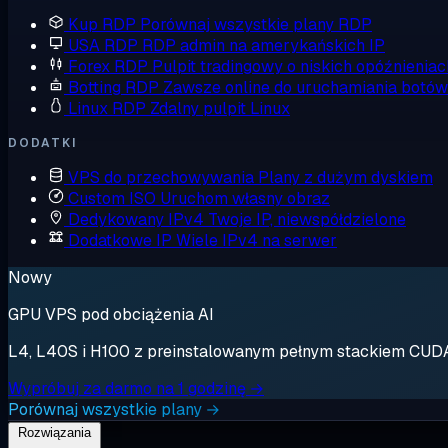
Kup RDP
Porównaj wszystkie plany RDP
USA RDP
RDP admin na amerykańskich IP
Forex RDP
Pulpit tradingowy o niskich opóźnieniac
Botting RDP
Zawsze online do uruchamiania botów
Linux RDP
Zdalny pulpit Linux
DODATKI
VPS do przechowywania
Plany z dużym dyskiem
Custom ISO
Uruchom własny obraz
Dedykowany IPv4
Twoje IP, niewspółdzielone
Dodatkowe IP
Wiele IPv4 na serwer
Nowy
GPU VPS pod obciążenia AI
L4, L40S i H100 z preinstalowanym pełnym stackiem CUDA. 
Wypróbuj za darmo na 1 godzinę →
Porównaj wszystkie plany →
Rozwiązania