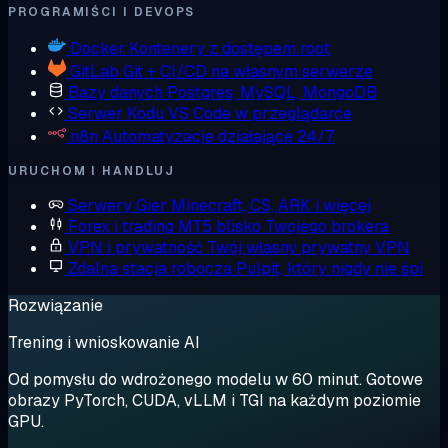
PROGRAMIŚCI I DEVOPS
Docker
Kontenery z dostępem root
GitLab
Git + CI/CD na własnym serwerze
Bazy danych
Postgres, MySQL, MongoDB
Serwer Kodu
VS Code w przeglądarce
n8n
Automatyzacje działające 24/7
URUCHOM I HANDLUJ
Serwery Gier
Minecraft, CS, ARK i więcej
Forex i trading
MT5 blisko Twojego brokera
VPN i prywatność
Twój własny prywatny VPN
Zdalna stacja robocza
Pulpit, który nigdy nie śpi
Rozwiązanie
Trening i wnioskowanie AI
Od pomysłu do wdrożonego modelu w 60 minut. Gotowe
obrazy PyTorch, CUDA, vLLM i TGI na każdym poziomie
GPU.