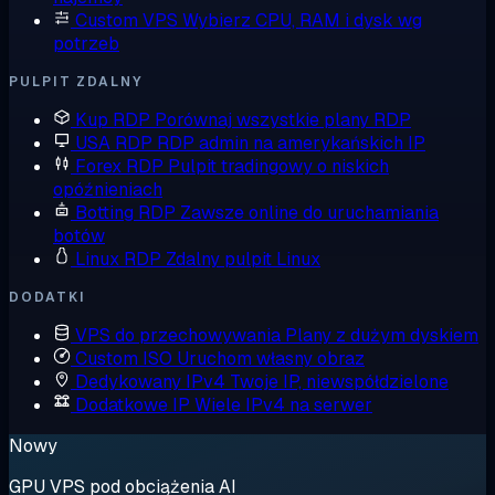
Custom VPS
Wybierz CPU, RAM i dysk wg
potrzeb
PULPIT ZDALNY
Kup RDP
Porównaj wszystkie plany RDP
USA RDP
RDP admin na amerykańskich IP
Forex RDP
Pulpit tradingowy o niskich
opóźnieniach
Botting RDP
Zawsze online do uruchamiania
botów
Linux RDP
Zdalny pulpit Linux
DODATKI
VPS do przechowywania
Plany z dużym dyskiem
Custom ISO
Uruchom własny obraz
Dedykowany IPv4
Twoje IP, niewspółdzielone
Dodatkowe IP
Wiele IPv4 na serwer
Nowy
GPU VPS pod obciążenia AI