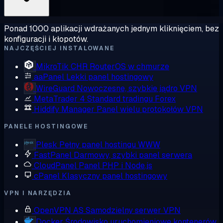
Ponad 1000 aplikacji wdrażanych jednym kliknięciem, bez
konfiguracji i kłopotów.
NAJCZĘŚCIEJ INSTALOWANE
MikroTik CHR
RouterOS w chmurze
aaPanel
Lekki panel hostingowy
WireGuard
Nowoczesne, szybkie jądro VPN
MetaTrader 4
Standard tradingu Forex
Hiddify Manager
Panel wielu protokołów VPN
PANELE HOSTINGOWE
Plesk
Pełny panel hostingu WWW
FastPanel
Darmowy, szybki panel serwera
CloudPanel
Panel PHP i Node.js
cPanel
Klasyczny panel hostingowy
VPN I NARZĘDZIA
OpenVPN AS
Samodzielny serwer VPN
Docker
Środowisko uruchomieniowe kontenerów,