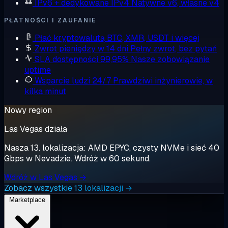
IPv6 + dedykowane IPv4
Natywne v6, własne v4
PŁATNOŚCI I ZAUFANIE
Płać kryptowalutą
BTC, XMR, USDT i więcej
Zwrot pieniędzy w 14 dni
Pełny zwrot, bez pytań
SLA dostępności 99,95%
Nasze zobowiązanie
uptime
Wsparcie ludzi 24/7
Prawdziwi inżynierowie, w
kilka minut
Nowy region
Las Vegas działa
Nasza 13. lokalizacja: AMD EPYC, czysty NVMe i sieć 40
Gbps w Nevadzie. Wdróż w 60 sekund.
Wdróż w Las Vegas →
Zobacz wszystkie 13 lokalizacji →
Marketplace