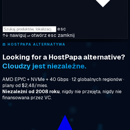
esc
↑↓
nawiguj
↵
otwórz
esc
zamknij
⚖️
HOSTPAPA ALTERNATYWA
Looking for a HostPapa alternative?
Cloudzy jest niezależne.
AMD EPYC + NVMe + 40 Gbps · 12 globalnych regionów ·
plany od $2,48/mies.
Niezależni od 2008 roku
, nigdy nie przejęta, nigdy nie
finansowana przez VC.