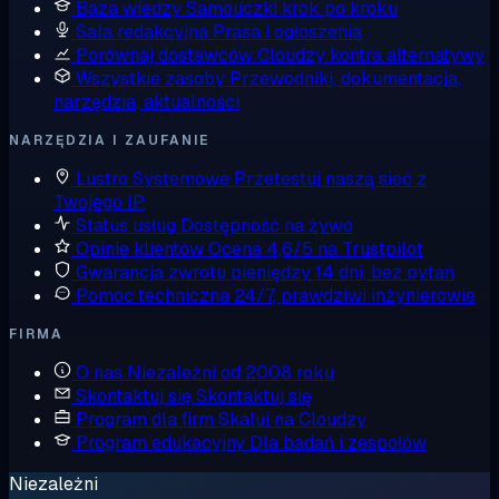
Baza wiedzy
Samouczki krok po kroku
Sala redakcyjna
Prasa i ogłoszenia
Porównaj dostawców
Cloudzy kontra alternatywy
Wszystkie zasoby
Przewodniki, dokumentacja,
narzędzia, aktualności
NARZĘDZIA I ZAUFANIE
Lustro Systemowe
Przetestuj naszą sieć z
Twojego IP
Status usług
Dostępność na żywo
Opinie klientów
Ocena 4,6/5 na Trustpilot
Gwarancja zwrotu pieniędzy
14 dni, bez pytań
Pomoc techniczna
24/7, prawdziwi inżynierowie
FIRMA
O nas
Niezależni od 2008 roku
Skontaktuj się
Skontaktuj się
Program dla firm
Skaluj na Cloudzy
Program edukacyjny
Dla badań i zespołów
Niezależni