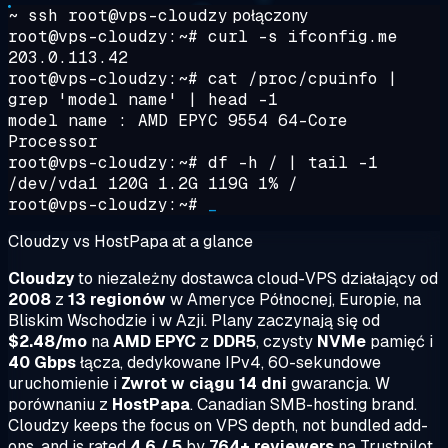
~ ssh root@vps-cloudzy
połączony
root@vps-cloudzy:~#
curl -s ifconfig.me
203.0.113.42
root@vps-cloudzy:~#
cat /proc/cpuinfo |
grep 'model name' | head -1
model name : AMD EPYC 9554 64-Core
Processor
root@vps-cloudzy:~#
df -h / | tail -1
/dev/vda1 120G 1.2G 119G 1% /
root@vps-cloudzy:~#
_
Cloudzy vs HostPapa at a glance
Cloudzy
to niezależny dostawca cloud-VPS działający od
2008
z
13 regionów
w Ameryce Północnej, Europie, na
Bliskim Wschodzie i w Azji. Plany zaczynają się od
$2.48/mo
na
AMD EPYC
z
DDR5
, czysty
NVMe
pamięć i
40 Gbps
łącza, dedykowane IPv4, 60-sekundowe
uruchomienie i
Zwrot w ciągu 14 dni
gwarancja. W
porównaniu z
HostPapa
. Canadian SMB-hosting brand.
Cloudzy keeps the focus on VPS depth, not bundled add-
ons, and is rated
4.6 / 5
by
764+ reviewers
na Trustpilot.