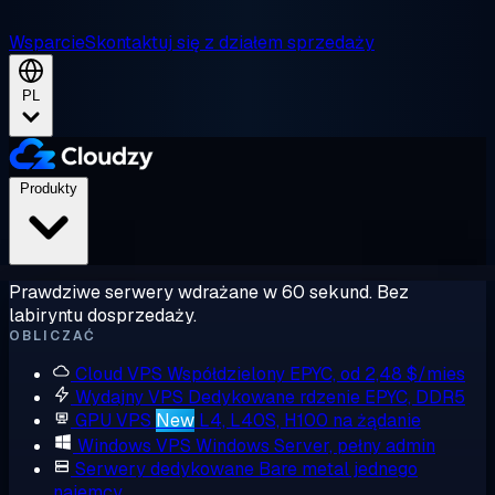
Wsparcie
Skontaktuj się z działem sprzedaży
PL
Produkty
Prawdziwe serwery wdrażane w 60 sekund. Bez
labiryntu dosprzedaży.
OBLICZAĆ
Cloud VPS
Współdzielony EPYC, od 2,48 $/mies
Wydajny VPS
Dedykowane rdzenie EPYC, DDR5
GPU VPS
New
L4, L40S, H100 na żądanie
Windows VPS
Windows Server, pełny admin
Serwery dedykowane
Bare metal jednego
najemcy