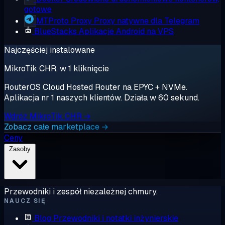
gotowe
MTProto Proxy
Proxy natywne dla Telegram
BlueStacks
Aplikacje Android na VPS
Najczęściej instalowane
MikroTik CHR, w 1 kliknięcie
RouterOS Cloud Hosted Router na EPYC + NVMe.
Aplikacja nr 1 naszych klientów. Działa w 60 sekund.
Wdróż MikroTik CHR →
Zobacz całe marketplace →
Ceny
Zasoby
Przewodniki i zespół niezależnej chmury.
NAUCZ SIĘ
Blog
Przewodniki i notatki inżynierskie