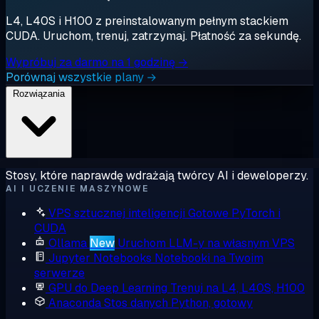
L4, L40S i H100 z preinstalowanym pełnym stackiem
CUDA. Uruchom, trenuj, zatrzymaj. Płatność za sekundę.
Wypróbuj za darmo na 1 godzinę →
Porównaj wszystkie plany →
Rozwiązania
Stosy, które naprawdę wdrażają twórcy AI i deweloperzy.
AI I UCZENIE MASZYNOWE
VPS sztucznej inteligencji
Gotowe PyTorch i
CUDA
Ollama
New
Uruchom LLM-y na własnym VPS
Jupyter Notebooks
Notebooki na Twoim
serwerze
GPU do Deep Learning
Trenuj na L4, L40S, H100
Anaconda
Stos danych Python, gotowy