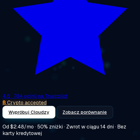
4.6
· 764 opinii na Trustpilot
₿
Crypto accepted
Wypróbuj Cloudzy
Zobacz porównanie
Od
$2.48/mo
· 50% zniżki · Zwrot w ciągu 14 dni · Bez
karty kredytowej