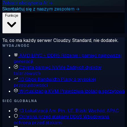
Zobacz obciążenia AI →
Skontaktuj się z naszym zespołem →
Funkcje
To, co ma każdy serwer Cloudzy. Standard, nie dodatek.
WYDAJNOŚĆ
AMD EPYC + DDR5
Rdzenie i pamięć najnowszej
generacji
Czysta pamięć NVMe
Żadnych dysków
talerzowych
10 Gbps Bandwidth
Plany o wysokiej
przepustowości
Wirtualizacja KVM
Prawdziwa izolacja sprzętowa
SIEĆ GLOBALNA
13 Lokalizacji
Am. Płn., UE, Bliski Wschód, APAC
Ochrona przed atakami DDoS
Wbudowana
ochrona przed atakami