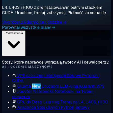
L4, L40S i H100 z preinstalowanym pełnym stackiem
CUDA. Uruchom, trenuj, zatrzymaj. Płatność za sekundę.
Wypróbuj za darmo na 1 godzinę →
Porównaj wszystkie plany →
Rozwiązania
Stosy, które naprawdę wdrażają twórcy AI i deweloperzy.
AI I UCZENIE MASZYNOWE
VPS sztucznej inteligencji
Gotowe PyTorch i
CUDA
Ollama
New
Uruchom LLM-y na własnym VPS
Jupyter Notebooks
Notebooki na Twoim
serwerze
GPU do Deep Learning
Trenuj na L4, L40S, H100
Anaconda
Stos danych Python, gotowy