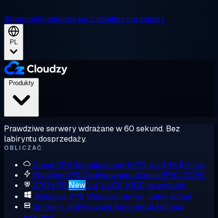
Wsparcie
Skontaktuj się z działem sprzedaży
PL
Produkty
Prawdziwe serwery wdrażane w 60 sekund. Bez
labiryntu dosprzedaży.
OBLICZAĆ
Cloud VPS
Współdzielony EPYC, od 2,48 $/mies
Wydajny VPS
Dedykowane rdzenie EPYC, DDR5
GPU VPS
New
L4, L40S, H100 na żądanie
Windows VPS
Windows Server, pełny admin
Serwery dedykowane
Bare metal jednego
najemcy