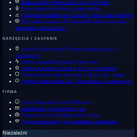
Baza wiedzy
Samouczki krok po kroku
Sala redakcyjna
Prasa i ogłoszenia
Porównaj dostawców
Cloudzy kontra alternatywy
Wszystkie zasoby
Przewodniki, dokumentacja,
narzędzia, aktualności
NARZĘDZIA I ZAUFANIE
Lustro Systemowe
Przetestuj naszą sieć z
Twojego IP
Status usług
Dostępność na żywo
Opinie klientów
Ocena 4,6/5 na Trustpilot
Gwarancja zwrotu pieniędzy
14 dni, bez pytań
Pomoc techniczna
24/7, prawdziwi inżynierowie
FIRMA
O nas
Niezależni od 2008 roku
Skontaktuj się
Skontaktuj się
Program dla firm
Skaluj na Cloudzy
Program edukacyjny
Dla badań i zespołów
Niezależni