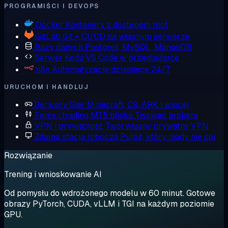
PROGRAMIŚCI I DEVOPS
Docker
Kontenery z dostępem root
GitLab
Git + CI/CD na własnym serwerze
Bazy danych
Postgres, MySQL, MongoDB
Serwer Kodu
VS Code w przeglądarce
n8n
Automatyzacje działające 24/7
URUCHOM I HANDLUJ
Serwery Gier
Minecraft, CS, ARK i więcej
Forex i trading
MT5 blisko Twojego brokera
VPN i prywatność
Twój własny prywatny VPN
Zdalna stacja robocza
Pulpit, który nigdy nie śpi
Rozwiązanie
Trening i wnioskowanie AI
Od pomysłu do wdrożonego modelu w 60 minut. Gotowe
obrazy PyTorch, CUDA, vLLM i TGI na każdym poziomie
GPU.