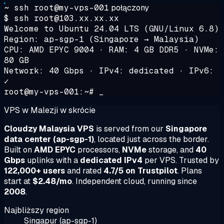
~ ssh root@my-vps-001
połączony
$ ssh root@103.xx.xx.xx
Welcome to Ubuntu 24.04 LTS (GNU/Linux 6.8)
Region: ap-sgp-1 (Singapore → Malaysia)
CPU: AMD EPYC 9004 · RAM: 4 GB DDR5 · NVMe:
80 GB
Network: 40 Gbps · IPv4: dedicated · IPv6:
✓
root@my-vps-001:~# _
VPS w Malezji w skrócie
Cloudzy Malaysia VPS
is served from our
Singapore
data center (ap-sgp-1)
, located just across the border.
Built on
AMD EPYC
processors,
NVMe
storage, and
40
Gbps
uplinks with a
dedicated IPv4
per VPS. Trusted by
122,000+ users
and rated
4.7/5 on Trustpilot
. Plans
start at
$2.48/mo
. Independent cloud, running since
2008
.
Najbliższy region
Singapur (ap-sgp-1)