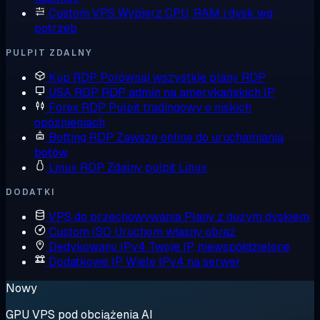
Custom VPS
Wybierz CPU, RAM i dysk wg
potrzeb
PULPIT ZDALNY
Kup RDP
Porównaj wszystkie plany RDP
USA RDP
RDP admin na amerykańskich IP
Forex RDP
Pulpit tradingowy o niskich
opóźnieniach
Botting RDP
Zawsze online do uruchamiania
botów
Linux RDP
Zdalny pulpit Linux
DODATKI
VPS do przechowywania
Plany z dużym dyskiem
Custom ISO
Uruchom własny obraz
Dedykowany IPv4
Twoje IP, niewspółdzielone
Dodatkowe IP
Wiele IPv4 na serwer
Nowy
GPU VPS pod obciążenia AI