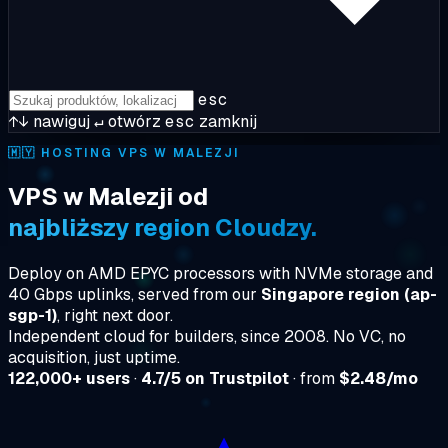
esc
↑↓
nawiguj
↵
otwórz
esc
zamknij
🇲🇾
HOSTING VPS W MALEZJI
VPS w Malezji od
najbliższy region Cloudzy.
Deploy on AMD EPYC processors with NVMe storage and
40 Gbps uplinks, served from our
Singapore region (ap-
sgp-1)
, right next door.
Independent cloud for builders, since 2008. No VC, no
acquisition, just uptime.
122,000+ users
·
4.7/5 on Trustpilot
· from
$2.48/mo