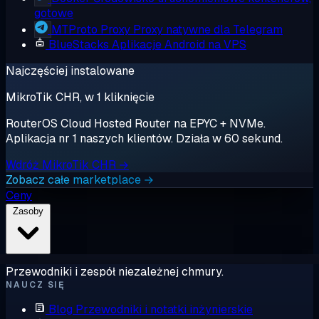
gotowe
MTProto Proxy
Proxy natywne dla Telegram
BlueStacks
Aplikacje Android na VPS
Najczęściej instalowane
MikroTik CHR, w 1 kliknięcie
RouterOS Cloud Hosted Router na EPYC + NVMe.
Aplikacja nr 1 naszych klientów. Działa w 60 sekund.
Wdróż MikroTik CHR →
Zobacz całe marketplace →
Ceny
Zasoby
Przewodniki i zespół niezależnej chmury.
NAUCZ SIĘ
Blog
Przewodniki i notatki inżynierskie