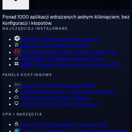
Ponad 1000 aplikacji wdrażanych jednym kliknięciem, bez
konfiguracji i kłopotów.
NAJCZĘŚCIEJ INSTALOWANE
MikroTik CHR
RouterOS w chmurze
aaPanel
Lekki panel hostingowy
WireGuard
Nowoczesne, szybkie jądro VPN
MetaTrader 4
Standard tradingu Forex
Hiddify Manager
Panel wielu protokołów VPN
PANELE HOSTINGOWE
Plesk
Pełny panel hostingu WWW
FastPanel
Darmowy, szybki panel serwera
CloudPanel
Panel PHP i Node.js
cPanel
Klasyczny panel hostingowy
VPN I NARZĘDZIA
OpenVPN AS
Samodzielny serwer VPN
Docker
Środowisko uruchomieniowe kontenerów,