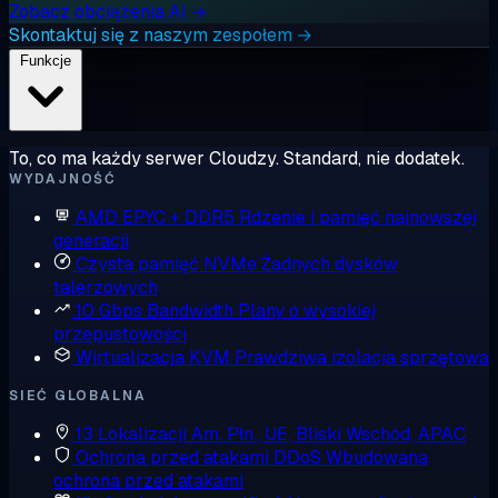
Zobacz obciążenia AI →
Skontaktuj się z naszym zespołem →
Funkcje
To, co ma każdy serwer Cloudzy. Standard, nie dodatek.
WYDAJNOŚĆ
AMD EPYC + DDR5
Rdzenie i pamięć najnowszej
generacji
Czysta pamięć NVMe
Żadnych dysków
talerzowych
10 Gbps Bandwidth
Plany o wysokiej
przepustowości
Wirtualizacja KVM
Prawdziwa izolacja sprzętowa
SIEĆ GLOBALNA
13 Lokalizacji
Am. Płn., UE, Bliski Wschód, APAC
Ochrona przed atakami DDoS
Wbudowana
ochrona przed atakami