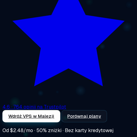
4.6
· 764 opinii na Trustpilot
Wdróż VPS w Malezji
Porównaj plany
Od
$2.48/mo
· 50% zniżki · Bez karty kredytowej