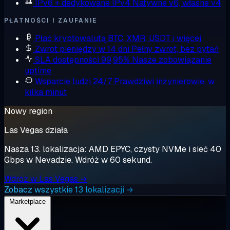
IPv6 + dedykowane IPv4
Natywne v6, własne v4
PŁATNOŚCI I ZAUFANIE
Płać kryptowalutą
BTC, XMR, USDT i więcej
Zwrot pieniędzy w 14 dni
Pełny zwrot, bez pytań
SLA dostępności 99,95%
Nasze zobowiązanie
uptime
Wsparcie ludzi 24/7
Prawdziwi inżynierowie, w
kilka minut
Nowy region
Las Vegas działa
Nasza 13. lokalizacja: AMD EPYC, czysty NVMe i sieć 40
Gbps w Nevadzie. Wdróż w 60 sekund.
Wdróż w Las Vegas →
Zobacz wszystkie 13 lokalizacji →
Marketplace