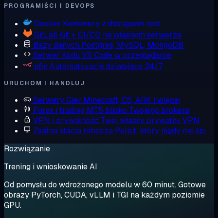
PROGRAMIŚCI I DEVOPS
Docker
Kontenery z dostępem root
GitLab
Git + CI/CD na własnym serwerze
Bazy danych
Postgres, MySQL, MongoDB
Serwer Kodu
VS Code w przeglądarce
n8n
Automatyzacje działające 24/7
URUCHOM I HANDLUJ
Serwery Gier
Minecraft, CS, ARK i więcej
Forex i trading
MT5 blisko Twojego brokera
VPN i prywatność
Twój własny prywatny VPN
Zdalna stacja robocza
Pulpit, który nigdy nie śpi
Rozwiązanie
Trening i wnioskowanie AI
Od pomysłu do wdrożonego modelu w 60 minut. Gotowe
obrazy PyTorch, CUDA, vLLM i TGI na każdym poziomie
GPU.