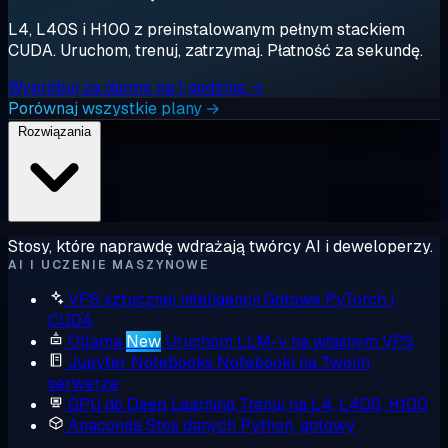
L4, L40S i H100 z preinstalowanym pełnym stackiem
CUDA. Uruchom, trenuj, zatrzymaj. Płatność za sekundę.
Wypróbuj za darmo na 1 godzinę →
Porównaj wszystkie plany →
Rozwiązania
Stosy, które naprawdę wdrażają twórcy AI i deweloperzy.
AI I UCZENIE MASZYNOWE
VPS sztucznej inteligencji
Gotowe PyTorch i
CUDA
Ollama
New
Uruchom LLM-y na własnym VPS
Jupyter Notebooks
Notebooki na Twoim
serwerze
GPU do Deep Learning
Trenuj na L4, L40S, H100
Anaconda
Stos danych Python, gotowy