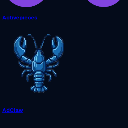
Activepieces
AdClaw