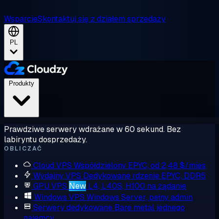
Wsparcie
Skontaktuj się z działem sprzedaży
PL
Produkty
Prawdziwe serwery wdrażane w 60 sekund. Bez
labiryntu dosprzedaży.
OBLICZAĆ
Cloud VPS
Współdzielony EPYC, od 2,48 $/mies
Wydajny VPS
Dedykowane rdzenie EPYC, DDR5
GPU VPS
New
L4, L40S, H100 na żądanie
Windows VPS
Windows Server, pełny admin
Serwery dedykowane
Bare metal jednego
najemcy