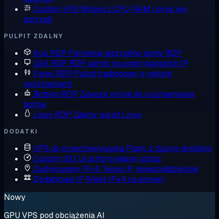
Custom VPS
Wybierz CPU, RAM i dysk wg
potrzeb
PULPIT ZDALNY
Kup RDP
Porównaj wszystkie plany RDP
USA RDP
RDP admin na amerykańskich IP
Forex RDP
Pulpit tradingowy o niskich
opóźnieniach
Botting RDP
Zawsze online do uruchamiania
botów
Linux RDP
Zdalny pulpit Linux
DODATKI
VPS do przechowywania
Plany z dużym dyskiem
Custom ISO
Uruchom własny obraz
Dedykowany IPv4
Twoje IP, niewspółdzielone
Dodatkowe IP
Wiele IPv4 na serwer
Nowy
GPU VPS pod obciążenia AI