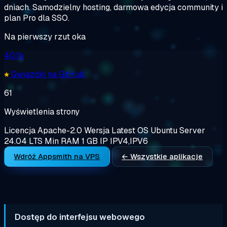
dniach. Samodzielny hosting, darmowa edycja community i
plan Pro dla SSO.
Na pierwszy rzut oka
40.1k
Gwiazdki na GitHub
61
Wyświetlenia strony
Licencja
Apache-2.0
Wersja
Latest
OS
Ubuntu Server
24.04 LTS
Min RAM
1 GB
IP
IPV4,IPV6
Wdróż Appsmith na VPS
← Wszystkie aplikacje
Dostęp do interfejsu webowego