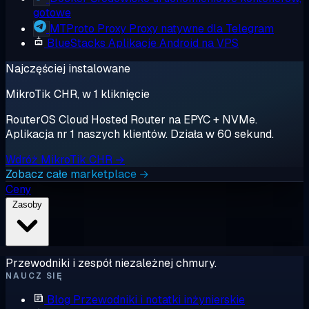
gotowe
MTProto Proxy
Proxy natywne dla Telegram
BlueStacks
Aplikacje Android na VPS
Najczęściej instalowane
MikroTik CHR, w 1 kliknięcie
RouterOS Cloud Hosted Router na EPYC + NVMe.
Aplikacja nr 1 naszych klientów. Działa w 60 sekund.
Wdróż MikroTik CHR →
Zobacz całe marketplace →
Ceny
Zasoby
Przewodniki i zespół niezależnej chmury.
NAUCZ SIĘ
Blog
Przewodniki i notatki inżynierskie