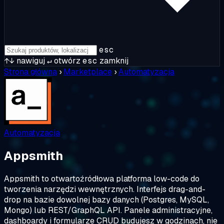
esc
↑↓
nawiguj
↵
otwórz
esc
zamknij
Strona główna
›
Marketplace
›
Automatyzacja
Automatyzacja
Appsmith
Appsmith to otwartoźródłowa platforma low-code do
tworzenia narzędzi wewnętrznych. Interfejs drag-and-
drop na bazie dowolnej bazy danych (Postgres, MySQL,
Mongo) lub REST/GraphQL API. Panele administracyjne,
dashboardy i formularze CRUD budujesz w godzinach, nie