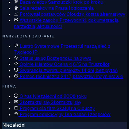
Baza wiedzy
Samouczki krok po kroku
Sala redakcyjna
Prasa i ogłoszenia
Porównaj dostawców
Cloudzy kontra alternatywy
Wszystkie zasoby
Przewodniki, dokumentacja,
narzędzia, aktualności
NARZĘDZIA I ZAUFANIE
Lustro Systemowe
Przetestuj naszą sieć z
Twojego IP
Status usług
Dostępność na żywo
Opinie klientów
Ocena 4,6/5 na Trustpilot
Gwarancja zwrotu pieniędzy
14 dni, bez pytań
Pomoc techniczna
24/7, prawdziwi inżynierowie
FIRMA
O nas
Niezależni od 2008 roku
Skontaktuj się
Skontaktuj się
Program dla firm
Skaluj na Cloudzy
Program edukacyjny
Dla badań i zespołów
Niezależni