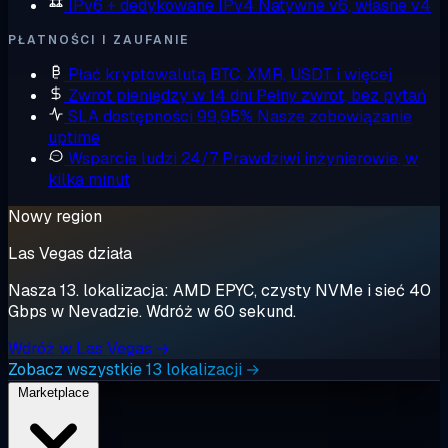
IPv6 + dedykowane IPv4
Natywne v6, własne v4
PŁATNOŚCI I ZAUFANIE
Płać kryptowalutą
BTC, XMR, USDT i więcej
Zwrot pieniędzy w 14 dni
Pełny zwrot, bez pytań
SLA dostępności 99,95%
Nasze zobowiązanie
uptime
Wsparcie ludzi 24/7
Prawdziwi inżynierowie, w
kilka minut
Nowy region
Las Vegas działa
Nasza 13. lokalizacja: AMD EPYC, czysty NVMe i sieć 40
Gbps w Nevadzie. Wdróż w 60 sekund.
Wdróż w Las Vegas →
Zobacz wszystkie 13 lokalizacji →
Marketplace