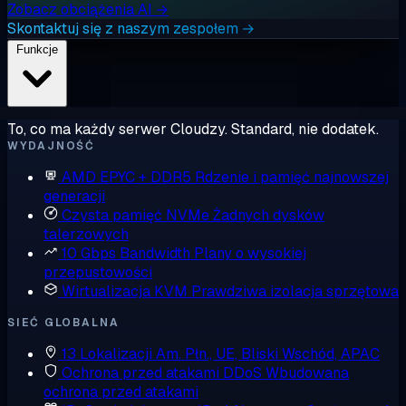
Zobacz obciążenia AI →
Skontaktuj się z naszym zespołem →
Funkcje
To, co ma każdy serwer Cloudzy. Standard, nie dodatek.
WYDAJNOŚĆ
AMD EPYC + DDR5
Rdzenie i pamięć najnowszej
generacji
Czysta pamięć NVMe
Żadnych dysków
talerzowych
10 Gbps Bandwidth
Plany o wysokiej
przepustowości
Wirtualizacja KVM
Prawdziwa izolacja sprzętowa
SIEĆ GLOBALNA
13 Lokalizacji
Am. Płn., UE, Bliski Wschód, APAC
Ochrona przed atakami DDoS
Wbudowana
ochrona przed atakami