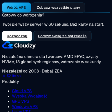
Wdróż VPS
Zobacz wszystkie plany
Gotowy do wdrożenia?
Twój pierwszy serwer w 60 sekund. Bez karty na start.
Rozpocznij
Porozmawiaj ze sprzedażą
Niezależna chmura dla twórców.
AMD EPYC, czysty
NVMe, 13 globalnych regionów, wdrożenie w sekundy.
Niezależni od 2008 · Dubaj, ZEA
Produkty
Cloud VPS
Wysoka Wydajność
GPU VPS
Windows VPS
Linux VPS