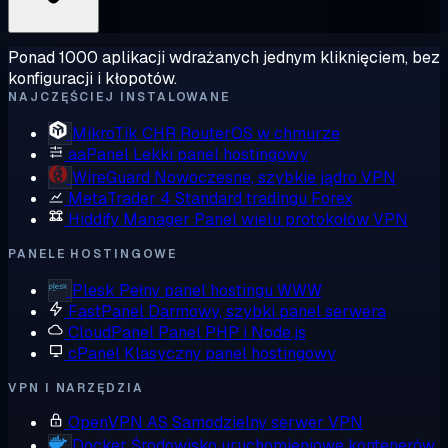
Ponad 1000 aplikacji wdrażanych jednym kliknięciem, bez
konfiguracji i kłopotów.
NAJCZĘŚCIEJ INSTALOWANE
MikroTik CHR
RouterOS w chmurze
aaPanel
Lekki panel hostingowy
WireGuard
Nowoczesne, szybkie jądro VPN
MetaTrader 4
Standard tradingu Forex
Hiddify Manager
Panel wielu protokołów VPN
PANELE HOSTINGOWE
Plesk
Pełny panel hostingu WWW
FastPanel
Darmowy, szybki panel serwera
CloudPanel
Panel PHP i Node.js
cPanel
Klasyczny panel hostingowy
VPN I NARZĘDZIA
OpenVPN AS
Samodzielny serwer VPN
Docker
Środowisko uruchomieniowe kontenerów,