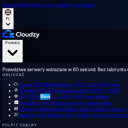
Wsparcie
Skontaktuj się z działem sprzedaży
PL
Produkty
Prawdziwe serwery wdrażane w 60 sekund. Bez labiryntu 
OBLICZAĆ
Cloud VPS
Współdzielony EPYC, od 2,48 $/mies
Wydajny VPS
Dedykowane rdzenie EPYC, DDR5
GPU VPS
New
L4, L40S, H100 na żądanie
Windows VPS
Windows Server, pełny admin
Serwery dedykowane
Bare metal jednego najemcy
Custom VPS
Wybierz CPU, RAM i dysk wg potrzeb
PULPIT ZDALNY