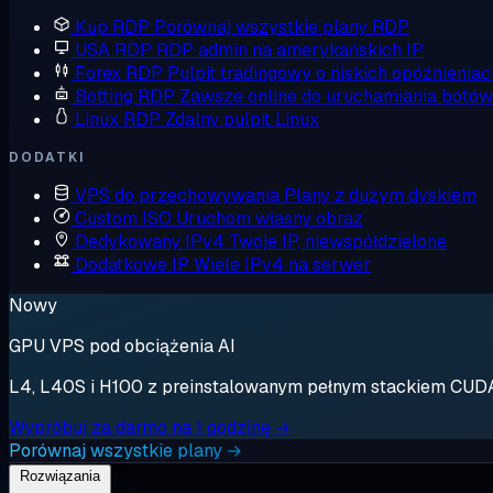
Kup RDP
Porównaj wszystkie plany RDP
USA RDP
RDP admin na amerykańskich IP
Forex RDP
Pulpit tradingowy o niskich opóźnieniac
Botting RDP
Zawsze online do uruchamiania botów
Linux RDP
Zdalny pulpit Linux
DODATKI
VPS do przechowywania
Plany z dużym dyskiem
Custom ISO
Uruchom własny obraz
Dedykowany IPv4
Twoje IP, niewspółdzielone
Dodatkowe IP
Wiele IPv4 na serwer
Nowy
GPU VPS pod obciążenia AI
L4, L40S i H100 z preinstalowanym pełnym stackiem CUDA. 
Wypróbuj za darmo na 1 godzinę →
Porównaj wszystkie plany →
Rozwiązania