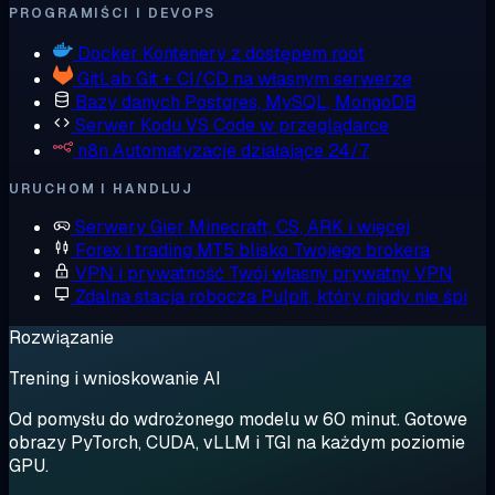
PROGRAMIŚCI I DEVOPS
Docker
Kontenery z dostępem root
GitLab
Git + CI/CD na własnym serwerze
Bazy danych
Postgres, MySQL, MongoDB
Serwer Kodu
VS Code w przeglądarce
n8n
Automatyzacje działające 24/7
URUCHOM I HANDLUJ
Serwery Gier
Minecraft, CS, ARK i więcej
Forex i trading
MT5 blisko Twojego brokera
VPN i prywatność
Twój własny prywatny VPN
Zdalna stacja robocza
Pulpit, który nigdy nie śpi
Rozwiązanie
Trening i wnioskowanie AI
Od pomysłu do wdrożonego modelu w 60 minut. Gotowe
obrazy PyTorch, CUDA, vLLM i TGI na każdym poziomie
GPU.