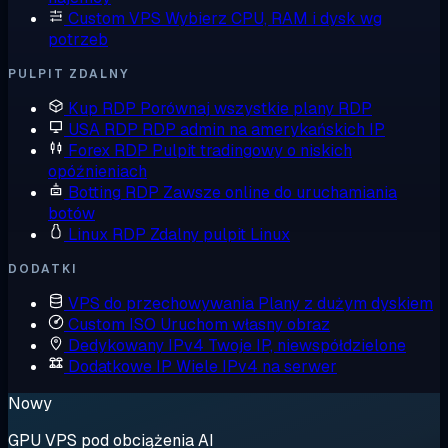
Custom VPS
Wybierz CPU, RAM i dysk wg
potrzeb
PULPIT ZDALNY
Kup RDP
Porównaj wszystkie plany RDP
USA RDP
RDP admin na amerykańskich IP
Forex RDP
Pulpit tradingowy o niskich
opóźnieniach
Botting RDP
Zawsze online do uruchamiania
botów
Linux RDP
Zdalny pulpit Linux
DODATKI
VPS do przechowywania
Plany z dużym dyskiem
Custom ISO
Uruchom własny obraz
Dedykowany IPv4
Twoje IP, niewspółdzielone
Dodatkowe IP
Wiele IPv4 na serwer
Nowy
GPU VPS pod obciążenia AI