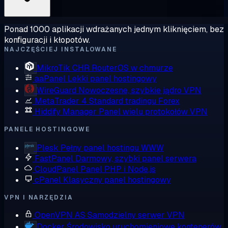
Ponad 1000 aplikacji wdrażanych jednym kliknięciem, bez
konfiguracji i kłopotów.
NAJCZĘŚCIEJ INSTALOWANE
MikroTik CHR
RouterOS w chmurze
aaPanel
Lekki panel hostingowy
WireGuard
Nowoczesne, szybkie jądro VPN
MetaTrader 4
Standard tradingu Forex
Hiddify Manager
Panel wielu protokołów VPN
PANELE HOSTINGOWE
Plesk
Pełny panel hostingu WWW
FastPanel
Darmowy, szybki panel serwera
CloudPanel
Panel PHP i Node.js
cPanel
Klasyczny panel hostingowy
VPN I NARZĘDZIA
OpenVPN AS
Samodzielny serwer VPN
Docker
Środowisko uruchomieniowe kontenerów,