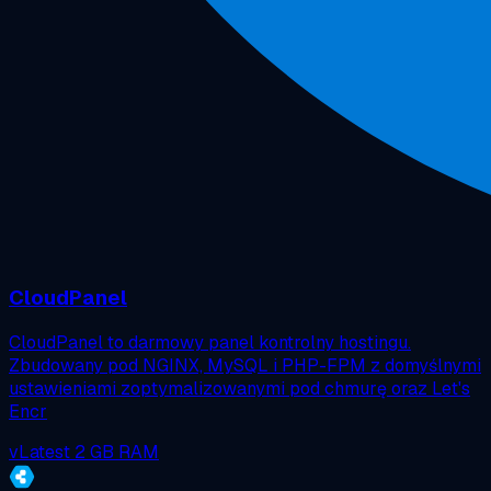
CloudPanel
CloudPanel to darmowy panel kontrolny hostingu.
Zbudowany pod NGINX, MySQL i PHP-FPM z domyślnymi
ustawieniami zoptymalizowanymi pod chmurę oraz Let's
Encr
vLatest
2 GB RAM