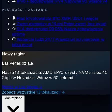
IPv6 + dedykowane IPv4
Natywne v6, własne v4
PŁATNOŚCI I ZAUFANIE
Płać kryptowalutą
BTC, XMR, USDT i więcej
Zwrot pieniędzy w 14 dni
Pełny zwrot, bez pytań
SLA dostępności 99,95%
Nasze zobowiązanie
uptime
Wsparcie ludzi 24/7
Prawdziwi inżynierowie, w
kilka minut
Nowy region
Las Vegas działa
Nasza 13. lokalizacja: AMD EPYC, czysty NVMe i sieć 40
Gbps w Nevadzie. Wdróż w 60 sekund.
Wdróż w Las Vegas →
Zobacz wszystkie 13 lokalizacji →
Marketplace