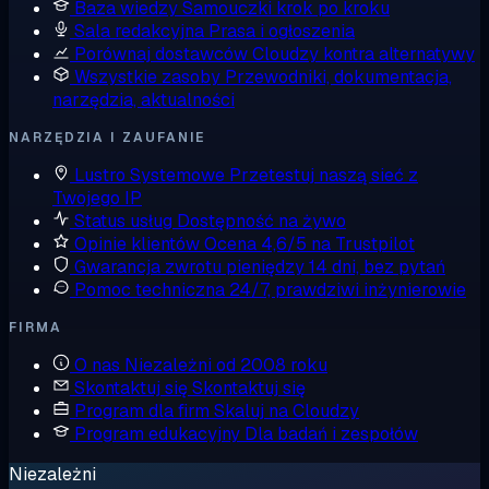
Baza wiedzy
Samouczki krok po kroku
Sala redakcyjna
Prasa i ogłoszenia
Porównaj dostawców
Cloudzy kontra alternatywy
Wszystkie zasoby
Przewodniki, dokumentacja,
narzędzia, aktualności
NARZĘDZIA I ZAUFANIE
Lustro Systemowe
Przetestuj naszą sieć z
Twojego IP
Status usług
Dostępność na żywo
Opinie klientów
Ocena 4,6/5 na Trustpilot
Gwarancja zwrotu pieniędzy
14 dni, bez pytań
Pomoc techniczna
24/7, prawdziwi inżynierowie
FIRMA
O nas
Niezależni od 2008 roku
Skontaktuj się
Skontaktuj się
Program dla firm
Skaluj na Cloudzy
Program edukacyjny
Dla badań i zespołów
Niezależni