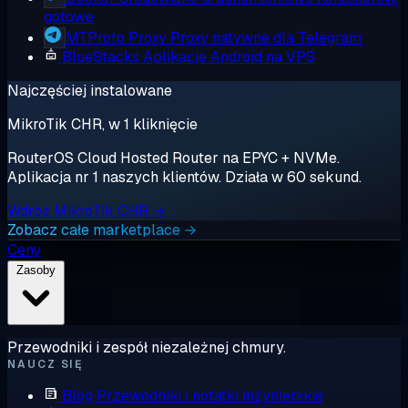
gotowe
MTProto Proxy
Proxy natywne dla Telegram
BlueStacks
Aplikacje Android na VPS
Najczęściej instalowane
MikroTik CHR, w 1 kliknięcie
RouterOS Cloud Hosted Router na EPYC + NVMe.
Aplikacja nr 1 naszych klientów. Działa w 60 sekund.
Wdróż MikroTik CHR →
Zobacz całe marketplace →
Ceny
Zasoby
Przewodniki i zespół niezależnej chmury.
NAUCZ SIĘ
Blog
Przewodniki i notatki inżynierskie