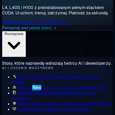
L4, L40S i H100 z preinstalowanym pełnym stackiem
CUDA. Uruchom, trenuj, zatrzymaj. Płatność za sekundę.
Wypróbuj za darmo na 1 godzinę →
Porównaj wszystkie plany →
Rozwiązania
Stosy, które naprawdę wdrażają twórcy AI i deweloperzy.
AI I UCZENIE MASZYNOWE
VPS sztucznej inteligencji
Gotowe PyTorch i
CUDA
Ollama
New
Uruchom LLM-y na własnym VPS
Jupyter Notebooks
Notebooki na Twoim
serwerze
GPU do Deep Learning
Trenuj na L4, L40S, H100
Anaconda
Stos danych Python, gotowy