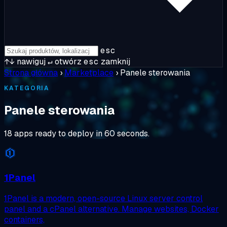
esc
↑↓
nawiguj
↵
otwórz
esc
zamknij
Strona główna
›
Marketplace
›
Panele sterowania
KATEGORIA
Panele sterowania
18 apps ready to deploy in 60 seconds.
1Panel
1Panel is a modern, open-source Linux server control
panel and a cPanel alternative. Manage websites, Docker
containers,