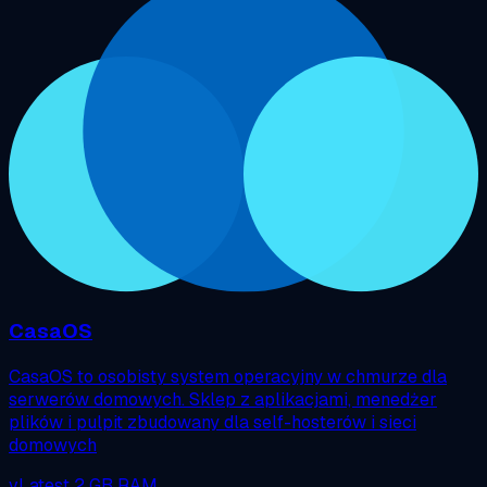
CasaOS
CasaOS to osobisty system operacyjny w chmurze dla
serwerów domowych. Sklep z aplikacjami, menedżer
plików i pulpit zbudowany dla self-hosterów i sieci
domowych
vLatest
2 GB RAM