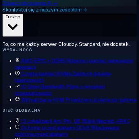
Zobacz obciążenia AI →
Skontaktuj się z naszym zespołem →
Funkcje
To, co ma każdy serwer Cloudzy. Standard, nie dodatek.
WYDAJNOŚĆ
AMD EPYC + DDR5
Rdzenie i pamięć najnowszej
generacji
Czysta pamięć NVMe
Żadnych dysków
talerzowych
10 Gbps Bandwidth
Plany o wysokiej
przepustowości
Wirtualizacja KVM
Prawdziwa izolacja sprzętowa
SIEĆ GLOBALNA
13 Lokalizacji
Am. Płn., UE, Bliski Wschód, APAC
Ochrona przed atakami DDoS
Wbudowana
ochrona przed atakami