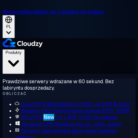
Wsparcie
Skontaktuj się z działem sprzedaży
PL
Produkty
Prawdziwe serwery wdrażane w 60 sekund. Bez
labiryntu dosprzedaży.
OBLICZAĆ
Cloud VPS
Współdzielony EPYC, od 2,48 $/mies
Wydajny VPS
Dedykowane rdzenie EPYC, DDR5
GPU VPS
New
L4, L40S, H100 na żądanie
Windows VPS
Windows Server, pełny admin
Serwery dedykowane
Bare metal jednego
najemcy