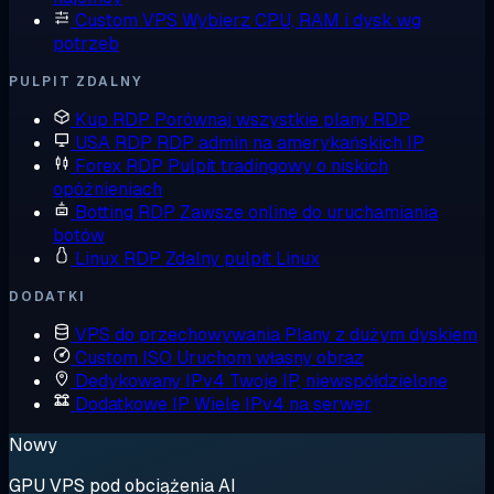
Custom VPS
Wybierz CPU, RAM i dysk wg
potrzeb
PULPIT ZDALNY
Kup RDP
Porównaj wszystkie plany RDP
USA RDP
RDP admin na amerykańskich IP
Forex RDP
Pulpit tradingowy o niskich
opóźnieniach
Botting RDP
Zawsze online do uruchamiania
botów
Linux RDP
Zdalny pulpit Linux
DODATKI
VPS do przechowywania
Plany z dużym dyskiem
Custom ISO
Uruchom własny obraz
Dedykowany IPv4
Twoje IP, niewspółdzielone
Dodatkowe IP
Wiele IPv4 na serwer
Nowy
GPU VPS pod obciążenia AI