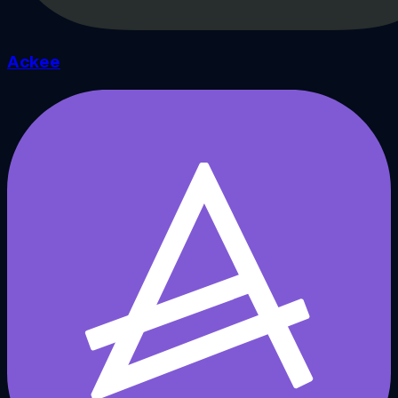
Ackee