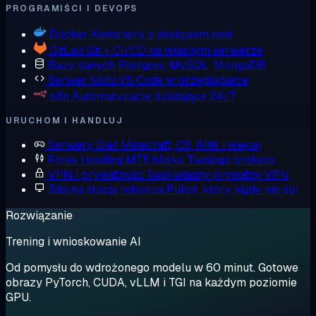
PROGRAMIŚCI I DEVOPS
Docker
Kontenery z dostępem root
GitLab
Git + CI/CD na własnym serwerze
Bazy danych
Postgres, MySQL, MongoDB
Serwer Kodu
VS Code w przeglądarce
n8n
Automatyzacje działające 24/7
URUCHOM I HANDLUJ
Serwery Gier
Minecraft, CS, ARK i więcej
Forex i trading
MT5 blisko Twojego brokera
VPN i prywatność
Twój własny prywatny VPN
Zdalna stacja robocza
Pulpit, który nigdy nie śpi
Rozwiązanie
Trening i wnioskowanie AI
Od pomysłu do wdrożonego modelu w 60 minut. Gotowe
obrazy PyTorch, CUDA, vLLM i TGI na każdym poziomie
GPU.