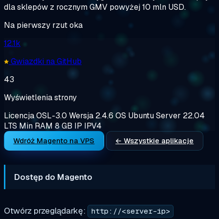
dla sklepów z rocznym GMV powyżej 10 mln USD.
Na pierwszy rzut oka
12.1k
Gwiazdki na GitHub
43
Wyświetlenia strony
Licencja
OSL-3.0
Wersja
2.4.6
OS
Ubuntu Server 22.04
LTS
Min RAM
8 GB
IP
IPV4
Wdróż Magento na VPS
← Wszystkie aplikacje
Dostęp do Magento
Otwórz przeglądarkę:
http://<server-ip>