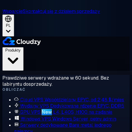
Wsparcie
Skontaktuj się z działem sprzedaży
PL
Produkty
Prawdziwe serwery wdrażane w 60 sekund. Bez
labiryntu dosprzedaży.
OBLICZAĆ
Cloud VPS
Współdzielony EPYC, od 2,48 $/mies
Wydajny VPS
Dedykowane rdzenie EPYC, DDR5
GPU VPS
New
L4, L40S, H100 na żądanie
Windows VPS
Windows Server, pełny admin
Serwery dedykowane
Bare metal jednego
najemcy