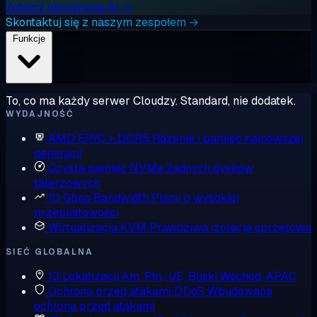
Zobacz obciążenia AI →
Skontaktuj się z naszym zespołem →
Funkcje
To, co ma każdy serwer Cloudzy. Standard, nie dodatek.
WYDAJNOŚĆ
AMD EPYC + DDR5
Rdzenie i pamięć najnowszej
generacji
Czysta pamięć NVMe
Żadnych dysków
talerzowych
10 Gbps Bandwidth
Plany o wysokiej
przepustowości
Wirtualizacja KVM
Prawdziwa izolacja sprzętowa
SIEĆ GLOBALNA
13 Lokalizacji
Am. Płn., UE, Bliski Wschód, APAC
Ochrona przed atakami DDoS
Wbudowana
ochrona przed atakami