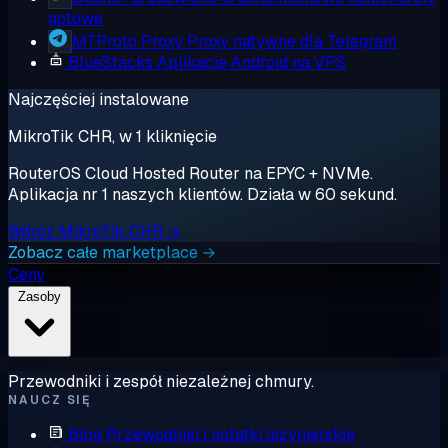
gotowe
MTProto Proxy
Proxy natywne dla Telegram
BlueStacks
Aplikacje Android na VPS
Najczęściej instalowane
MikroTik CHR, w 1 kliknięcie
RouterOS Cloud Hosted Router na EPYC + NVMe.
Aplikacja nr 1 naszych klientów. Działa w 60 sekund.
Wdróż MikroTik CHR →
Zobacz całe marketplace →
Ceny
Zasoby
Przewodniki i zespół niezależnej chmury.
NAUCZ SIĘ
Blog
Przewodniki i notatki inżynierskie