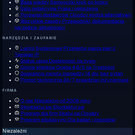
Baza wiedzy
Samouczki krok po kroku
Sala redakcyjna
Prasa i ogłoszenia
Porównaj dostawców
Cloudzy kontra alternatywy
Wszystkie zasoby
Przewodniki, dokumentacja,
narzędzia, aktualności
NARZĘDZIA I ZAUFANIE
Lustro Systemowe
Przetestuj naszą sieć z
Twojego IP
Status usług
Dostępność na żywo
Opinie klientów
Ocena 4,6/5 na Trustpilot
Gwarancja zwrotu pieniędzy
14 dni, bez pytań
Pomoc techniczna
24/7, prawdziwi inżynierowie
FIRMA
O nas
Niezależni od 2008 roku
Skontaktuj się
Skontaktuj się
Program dla firm
Skaluj na Cloudzy
Program edukacyjny
Dla badań i zespołów
Niezależni