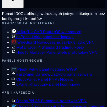
Ponad 1000 aplikacji wdrażanych jednym kliknięciem, bez
konfiguracji i kłopotów.
NAJCZĘŚCIEJ INSTALOWANE
MikroTik CHR
RouterOS w chmurze
aaPanel
Lekki panel hostingowy
WireGuard
Nowoczesne, szybkie jądro VPN
MetaTrader 4
Standard tradingu Forex
Hiddify Manager
Panel wielu protokołów VPN
PANELE HOSTINGOWE
Plesk
Pełny panel hostingu WWW
FastPanel
Darmowy, szybki panel serwera
CloudPanel
Panel PHP i Node.js
cPanel
Klasyczny panel hostingowy
VPN I NARZĘDZIA
OpenVPN AS
Samodzielny serwer VPN
Docker
Środowisko uruchomieniowe kontenerów,