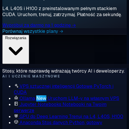
L4, L40S i H100 z preinstalowanym pełnym stackiem
CUDA. Uruchom, trenuj, zatrzymaj. Płatność za sekundę.
Wypróbuj za darmo na 1 godzinę →
Porównaj wszystkie plany →
Rozwiązania
Stosy, które naprawdę wdrażają twórcy AI i deweloperzy.
AI I UCZENIE MASZYNOWE
VPS sztucznej inteligencji
Gotowe PyTorch i
CUDA
Ollama
New
Uruchom LLM-y na własnym VPS
Jupyter Notebooks
Notebooki na Twoim
serwerze
GPU do Deep Learning
Trenuj na L4, L40S, H100
Anaconda
Stos danych Python, gotowy