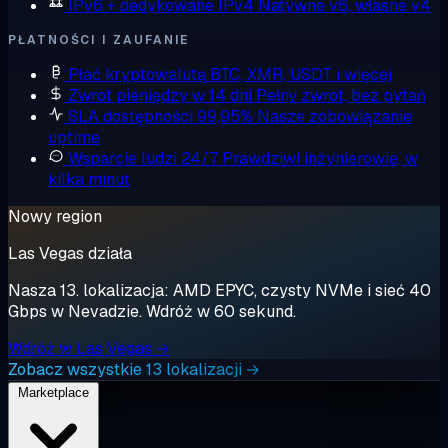
IPv6 + dedykowane IPv4
Natywne v6, własne v4
PŁATNOŚCI I ZAUFANIE
Płać kryptowalutą
BTC, XMR, USDT i więcej
Zwrot pieniędzy w 14 dni
Pełny zwrot, bez pytań
SLA dostępności 99,95%
Nasze zobowiązanie
uptime
Wsparcie ludzi 24/7
Prawdziwi inżynierowie, w
kilka minut
Nowy region
Las Vegas działa
Nasza 13. lokalizacja: AMD EPYC, czysty NVMe i sieć 40
Gbps w Nevadzie. Wdróż w 60 sekund.
Wdróż w Las Vegas →
Zobacz wszystkie 13 lokalizacji →
Marketplace